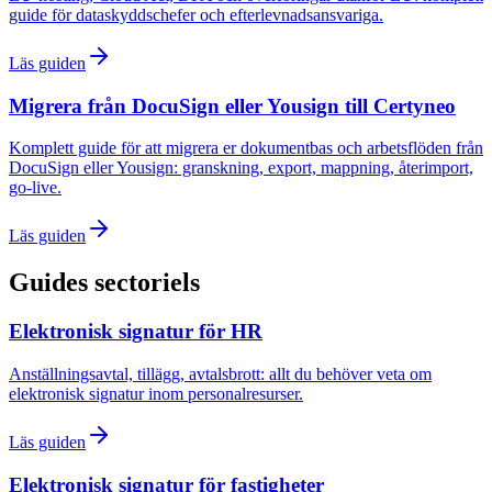
guide för dataskyddschefer och efterlevnadsansvariga.
Läs guiden
Migrera från DocuSign eller Yousign till Certyneo
Komplett guide för att migrera er dokumentbas och arbetsflöden från
DocuSign eller Yousign: granskning, export, mappning, återimport,
go-live.
Läs guiden
Guides sectoriels
Elektronisk signatur för HR
Anställningsavtal, tillägg, avtalsbrott: allt du behöver veta om
elektronisk signatur inom personalresurser.
Läs guiden
Elektronisk signatur för fastigheter