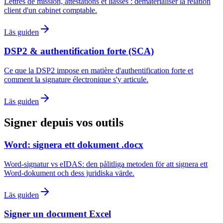
Lettres de mission, attestations et liasses : dématérialiser la relation
client d'un cabinet comptable.
Läs guiden
DSP2 & authentification forte (SCA)
Ce que la DSP2 impose en matière d'authentification forte et
comment la signature électronique s'y articule.
Läs guiden
Signer depuis vos outils
Word: signera ett dokument .docx
Word-signatur vs eIDAS: den pålitliga metoden för att signera ett
Word-dokument och dess juridiska värde.
Läs guiden
Signer un document Excel