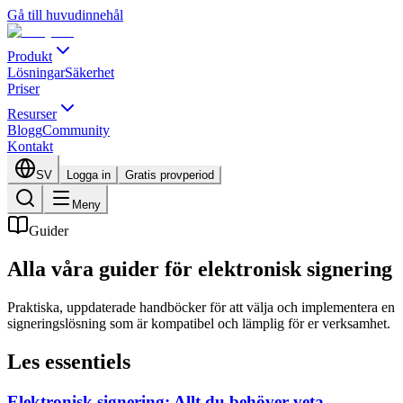
Gå till huvudinnehål
Produkt
Lösningar
Säkerhet
Priser
Resurser
Blogg
Community
Kontakt
SV
Logga in
Gratis provperiod
Meny
Guider
Alla våra guider för elektronisk signering
Praktiska, uppdaterade handböcker för att välja och implementera en
signeringslösning som är kompatibel och lämplig för er verksamhet.
Les essentiels
Elektronisk signering: Allt du behöver veta