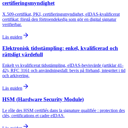
certifieringsmyndighet
X.509-certifikat, PKI, certifieringsmyndighet, eIDAS-kvalificerat
certifikat: förstå den förtroendekedja som gör en digital signatur
verifierbar.
Läs guiden
Elektronisk tidsstämpling: enkel, kvalificerad och
rättsligt värdefull
Enkelt vs kvalificerat tidsstämpling, eIDAS-bevisvärde (artiklar 41-
42), RFC 3161 och användningsfall: bevis på förhand, integritet i tid
och arkivering.
Läs guiden
HSM (Hardware Security Module)
Le rôle des HSM certifiés dans la signature qualifiée : protection des
clés, certifications et cadre eIDAS.