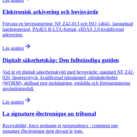
Läs guiden
Elektronisk arkivering och bevisvärde
Förvara en bevissignering: NF Z42-013 och ISO 14641, lagstadgad
lagringsperiod, PAdES B-LTA-format, eIDAS 2.0-kvalificerad
arkivering.
Läs guiden
Digitalt säkerhetskåp: Den fullständiga guiden
Vad är ett digitalt säkerhetsskydd med bevisvärde: standard NF Z42-
020, fingeravtryck, kvalificerad tidsstämpel, oföränderlighet
(WORM), skillnad mot molnlagring, enskilda och företagsmässiga
användningsfall.
Läs guiden
La signature électronique au tribunal
Recevabilité, force probante et jurisprudence : comment une
signature électronique tient devant le juge.