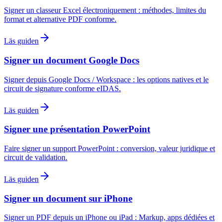
Signer un classeur Excel électroniquement : méthodes, limites du
format et alternative PDF conforme.
Läs guiden
Signer un document Google Docs
Signer depuis Google Docs / Workspace : les options natives et le
circuit de signature conforme eIDAS.
Läs guiden
Signer une présentation PowerPoint
Faire signer un support PowerPoint : conversion, valeur juridique et
circuit de validation.
Läs guiden
Signer un document sur iPhone
Signer un PDF depuis un iPhone ou iPad : Markup, apps dédiées et