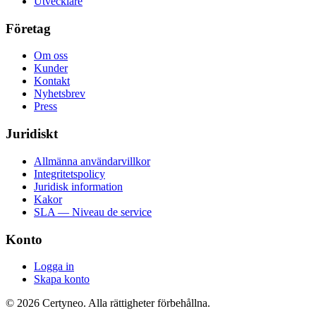
Utvecklare
Företag
Om oss
Kunder
Kontakt
Nyhetsbrev
Press
Juridiskt
Allmänna användarvillkor
Integritetspolicy
Juridisk information
Kakor
SLA — Niveau de service
Konto
Logga in
Skapa konto
©
2026
Certyneo.
Alla rättigheter förbehållna.