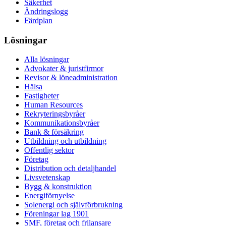
Säkerhet
Ändringslogg
Färdplan
Lösningar
Alla lösningar
Advokater & juristfirmor
Revisor & löneadministration
Hälsa
Fastigheter
Human Resources
Rekryteringsbyråer
Kommunikationsbyråer
Bank & försäkring
Utbildning och utbildning
Offentlig sektor
Företag
Distribution och detaljhandel
Livsvetenskap
Bygg & konstruktion
Energiförnyelse
Solenergi och självförbrukning
Föreningar lag 1901
SMF, företag och frilansare