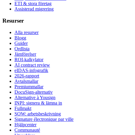
ETI & stora företag
Assisterad migrering
Resurser
Alla resurser
Blogg
Guider
Ordlista
Jämförelser
ROI-kalkylator
AI contract review
eIDAS-infografik
2026-rapport
Avtalsmallar
Premiummallar
DocuSign-alternativ
Alternative à Yousign
INPI: signera & lämna in
Fullmakt
SOW: arbetsbeskrivning
Signature électronique par ville
Hjälpcenter
Communauté