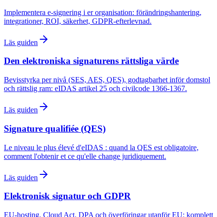
Implementera e-signering i er organisation: förändringshantering,
integrationer, ROI, säkerhet, GDPR-efterlevnad.
Läs guiden
Den elektroniska signaturens rättsliga värde
Bevisstyrka per nivå (SES, AES, QES), godtagbarhet inför domstol
och rättslig ram: eIDAS artikel 25 och civilcode 1366-1367.
Läs guiden
Signature qualifiée (QES)
Le niveau le plus élevé d'eIDAS : quand la QES est obligatoire,
comment l'obtenir et ce qu'elle change juridiquement.
Läs guiden
Elektronisk signatur och GDPR
EU-hosting, Cloud Act, DPA och överföringar utanför EU: komplett