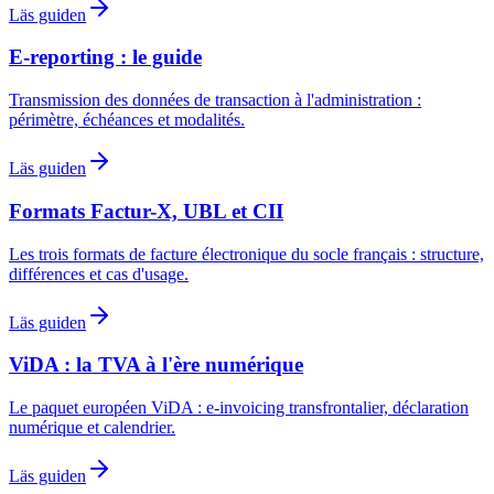
Läs guiden
E-reporting : le guide
Transmission des données de transaction à l'administration :
périmètre, échéances et modalités.
Läs guiden
Formats Factur-X, UBL et CII
Les trois formats de facture électronique du socle français : structure,
différences et cas d'usage.
Läs guiden
ViDA : la TVA à l'ère numérique
Le paquet européen ViDA : e-invoicing transfrontalier, déclaration
numérique et calendrier.
Läs guiden