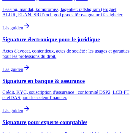
Leasing, mandat, kompromiss, lägenhet: rättslig ram (Hoguet,
ALUR, ELAN, SRU) och god praxis för e-signatur i fastigheter.
Läs guiden
Signature électronique pour le juridique
Actes d'avocat, contentieux, actes de société : les usages et garanties
pour les professions du droit.
Läs guiden
Signature en banque & assurance
Crédit, KYC, souscription d'assurance : conformité DSP2, LCB-FT
et eIDAS pour le secteur financier.
Läs guiden
Signature pour experts-comptables