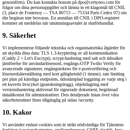
genomförts). Du kan kontakta honom på dpo@certyneo.com för
frågor om dina personuppgifter och lämna in ett klagomål till CNIL
(3, place de Fontenoy — TSA 80715 — 75334 Paris Cedex 07) om
din begäran inte besvaras. En anmälan till CNIL i DPO-registret
kommer att meddelas när utnämningsavtalet är slutförhandlat.
9. Säkerhet
Vi implementerar följande tekniska och organisatoriska åtgärder för
att skydda dina data: TLS 1.3-kryptering av all kommunikation
(Caddy 2 + Let's Encrypt), scrypt-hashning med salt och tidssäker
jämförelse för användarlösenord, engångs-OTP Twilio Verify för
avancerade signaturer, engångstokens för e-postverifiering och
lösenordsåterställning med kort giltighetstid (1 timme), rate limiting
per plan på känsliga endpoints, tidsstämplad loggning av varje steg i
ett kuverts livscykel (granskningslogg), objektlagring med
versionshantering aktiverad för signerade dokument, begränsad
dataåtkomst för administratörer. Den detaljerade listan över våra
säkerhetsrutiner finns tillgänglig på sidan /security.
10. Kakor
Vi använder endast cookies som är strikt nödvändiga för Tjänstens
funktion (sessionshantering, språkpreferenser, CSRF-skydd). Inga