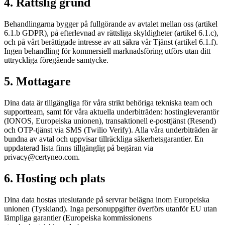
4. Rättslig grund
Behandlingarna bygger på fullgörande av avtalet mellan oss (artikel
6.1.b GDPR), på efterlevnad av rättsliga skyldigheter (artikel 6.1.c),
och på vårt berättigade intresse av att säkra vår Tjänst (artikel 6.1.f).
Ingen behandling för kommersiell marknadsföring utförs utan ditt
uttryckliga föregående samtycke.
5. Mottagare
Dina data är tillgängliga för våra strikt behöriga tekniska team och
supportteam, samt för våra aktuella underbiträden: hostingleverantör
(IONOS, Europeiska unionen), transaktionell e-posttjänst (Resend)
och OTP-tjänst via SMS (Twilio Verify). Alla våra underbiträden är
bundna av avtal och uppvisar tillräckliga säkerhetsgarantier. En
uppdaterad lista finns tillgänglig på begäran via
privacy@certyneo.com.
6. Hosting och plats
Dina data hostas uteslutande på servrar belägna inom Europeiska
unionen (Tyskland). Inga personuppgifter överförs utanför EU utan
lämpliga garantier (Europeiska kommissionens