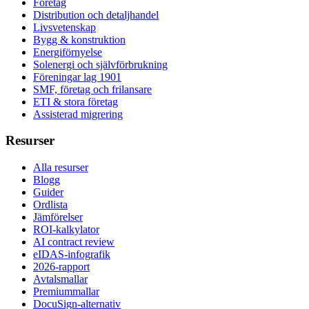
Företag
Distribution och detaljhandel
Livsvetenskap
Bygg & konstruktion
Energiförnyelse
Solenergi och självförbrukning
Föreningar lag 1901
SMF, företag och frilansare
ETI & stora företag
Assisterad migrering
Resurser
Alla resurser
Blogg
Guider
Ordlista
Jämförelser
ROI-kalkylator
AI contract review
eIDAS-infografik
2026-rapport
Avtalsmallar
Premiummallar
DocuSign-alternativ