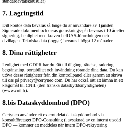
standardavtalsklausuler).
7. Lagringstid
Ditt kontos data bevaras så länge du är användare av Tjänsten.
Signerade dokument och deras granskningsspår bevaras i 10 år efter
signering, i enlighet med kraven i eIDAS-förordningen och
civillagen. Tekniska data (loggar) bevaras i högst 12 månader.
8. Dina rättigheter
I enlighet med GDPR har du rätt till tillgång, rättelse, radering,
begränsning, portabilitet och invändning rörande dina data. Du kan
utöva dessa rättigheter från din kontrollpanel eller genom att skriva
till oss på privacy@certyneo.com. Du har också rätt att lämna in ett
klagomål till CNIL (den franska dataskyddsmyndigheten)
(www.cnil.fr).
8.bis Dataskyddombud (DPO)
Certyneo använder ett externt delat dataskyddombud via
konsultföretaget DPO-Consulting (i avsaknad av en internt utsedd
DPO — kommer att meddelas när intern DPO-rekrytering