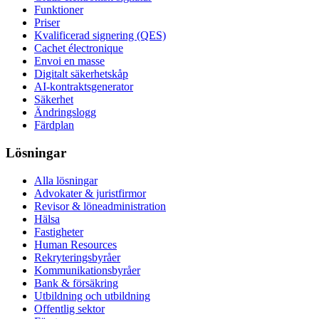
Funktioner
Priser
Kvalificerad signering (QES)
Cachet électronique
Envoi en masse
Digitalt säkerhetskåp
AI-kontraktsgenerator
Säkerhet
Ändringslogg
Färdplan
Lösningar
Alla lösningar
Advokater & juristfirmor
Revisor & löneadministration
Hälsa
Fastigheter
Human Resources
Rekryteringsbyråer
Kommunikationsbyråer
Bank & försäkring
Utbildning och utbildning
Offentlig sektor