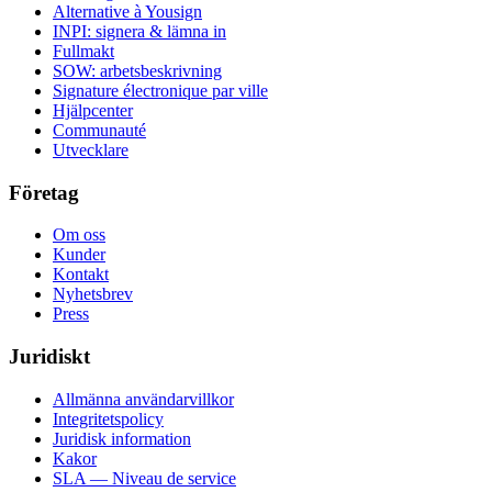
Alternative à Yousign
INPI: signera & lämna in
Fullmakt
SOW: arbetsbeskrivning
Signature électronique par ville
Hjälpcenter
Communauté
Utvecklare
Företag
Om oss
Kunder
Kontakt
Nyhetsbrev
Press
Juridiskt
Allmänna användarvillkor
Integritetspolicy
Juridisk information
Kakor
SLA — Niveau de service