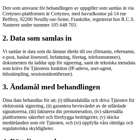
Den som ansvarar för behandlingen av uppgifter som samlas in via
Certyneo-plattformen är Certyneo, med huvudkontor på 14 rue
Beffroy, 92200 Neuilly-sur-Seine, Frankrike, registrerat hos R.C.S.
Nanterre under nummer 105 648 703.
2. Data som samlas in
Vi samlar in data som du lämnar direkt till oss (förnamn, efternamn,
e-post, hashat lösenord, befattning, företag, telefonnummer),
dokumenten du laddar upp för signering, samt de tekniska metadata
som krävs för Tjänstens funktion (IP-adress, user-agent,
tidsstämpling, sessionsidentifierare).
3. Ändamål med behandlingen
Dina data behandlas för att: (i) tillhandahålla och driva Tjänsten för
elektronisk signering, (ii) garantera bevisvärdet av de utfärdade
signaturerna, (iii) fakturera din prenumeration, (iv) säkerställa
plattformens säkerhet och förebygga bedrägerier, (v) skicka
meddelanden som rör Tjänsten, och (vi) uppfylla våra rättsliga och
regulatoriska skyldigheter.