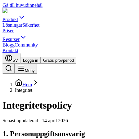
Gå till huvudinnehål
Produkt
Lösningar
Säkerhet
Priser
Resurser
Blogg
Community
Kontakt
SV
Logga in
Gratis provperiod
Meny
Hem
Integritet
Integritetspolicy
Senast uppdaterad : 14 april 2026
1. Personuppgiftsansvarig