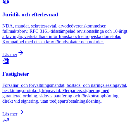
Juridik och efterlevnad
NDA, mandat, sekretessavtal, arvodeöverenskommelser,
fullmaktsbrev. RFC 3161-tidsstämpelad revisionsslinga och 10-årigt
arkiv ingår, verkställbara inför franska och europeiska domstolar.
Kompatibel med etiska krav för advokater och notarier.
Läs mer
Fastigheter
Försäljar- och förvaltningsmandat, bostads- och näringsleasingavtal,
besiktningsprotokoll, köpeavtal. Flerparters-signering med
garanterad ordning, sidovis parafering och förskottsuppbörning
direkt vid signering, utan tredjepartsbetalningslösning.
Läs mer