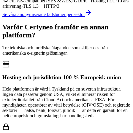
eIDAS-kompatibel (SES & AES)
·
GDPR · Hosting i EU
·
10 års
arkivering
·
TLS 1.3 + HTTP/3
Se våra anonymiserade fallstudier per sektor
Varför Certyneo framför en annan
plattform?
Tre tekniska och juridiska åtaganden som skiljer oss från
amerikanska e-signeringslösningar.
Hosting och jurisdiktion 100 % Europeisk union
Hela plattformen är värd i Tyskland på en suverän infrastruktur.
Ingen data passerar genom USA, vilket eliminerar risken för
extraterritorialitet från Cloud Act och amerikansk FISA. För
myndigheter, operatörer av vital betydelse (OIV/OSE) och reglerade
sektorer — hälsa, bank, försvar, juridik — är detta en garanti för en
helt europeisk och granskningsbar handlingskedja.