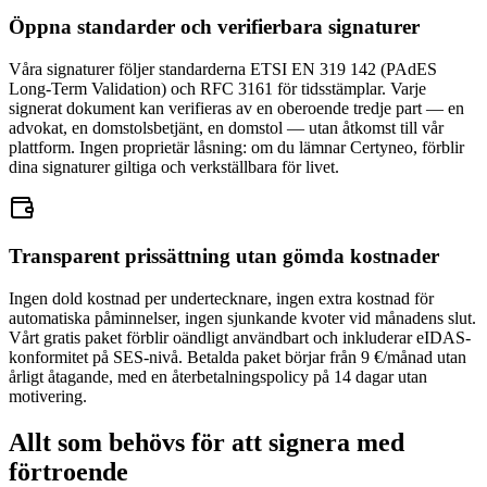
Öppna standarder och verifierbara signaturer
Våra signaturer följer standarderna ETSI EN 319 142 (PAdES
Long-Term Validation) och RFC 3161 för tidsstämplar. Varje
signerat dokument kan verifieras av en oberoende tredje part — en
advokat, en domstolsbetjänt, en domstol — utan åtkomst till vår
plattform. Ingen proprietär låsning: om du lämnar Certyneo, förblir
dina signaturer giltiga och verkställbara för livet.
Transparent prissättning utan gömda kostnader
Ingen dold kostnad per undertecknare, ingen extra kostnad för
automatiska påminnelser, ingen sjunkande kvoter vid månadens slut.
Vårt gratis paket förblir oändligt användbart och inkluderar eIDAS-
konformitet på SES-nivå. Betalda paket börjar från 9 €/månad utan
årligt åtagande, med en återbetalningspolicy på 14 dagar utan
motivering.
Allt som behövs för att signera med
förtroende