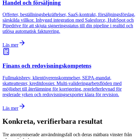
Handel och försäljning
Offerter, beställningsbekräftelser, SaaS-kontrakt, försäljningsförslag,
särskilda villkor. Inbyggd integration med Salesforce, HubSpot och
Pipedrive för att skjuta signeringsstatus till din pipeline i realtid och
utlösa automatisk fakturering.
Läs mer
Finans och redovisningskompetens
Fullmaktsbrev, klientöverenskommelser, SEPA-mandat,
skatteattester, kreditdossier. Multi-valideringarbetsflöden med
möjlighet till återlämning för korrigering, regelefterlevnad för
reglerade yrken och redovisningsexporter klara för revision.
Läs mer
Konkreta, verifierbara resultat
Tre anonymiserade användningsfall och deras mätbara vinster från