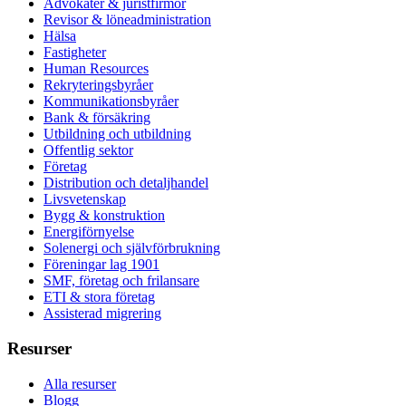
Advokater & juristfirmor
Revisor & löneadministration
Hälsa
Fastigheter
Human Resources
Rekryteringsbyråer
Kommunikationsbyråer
Bank & försäkring
Utbildning och utbildning
Offentlig sektor
Företag
Distribution och detaljhandel
Livsvetenskap
Bygg & konstruktion
Energiförnyelse
Solenergi och självförbrukning
Föreningar lag 1901
SMF, företag och frilansare
ETI & stora företag
Assisterad migrering
Resurser
Alla resurser
Blogg