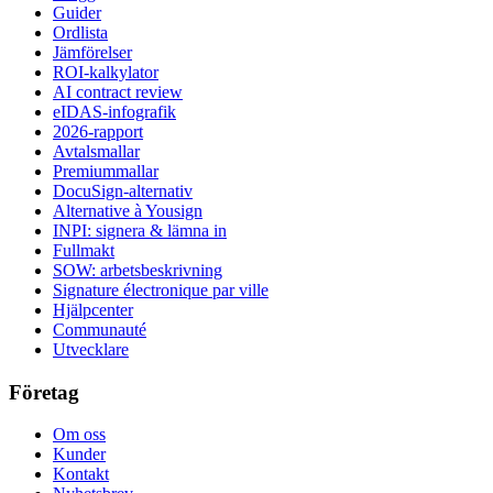
Guider
Ordlista
Jämförelser
ROI-kalkylator
AI contract review
eIDAS-infografik
2026-rapport
Avtalsmallar
Premiummallar
DocuSign-alternativ
Alternative à Yousign
INPI: signera & lämna in
Fullmakt
SOW: arbetsbeskrivning
Signature électronique par ville
Hjälpcenter
Communauté
Utvecklare
Företag
Om oss
Kunder
Kontakt