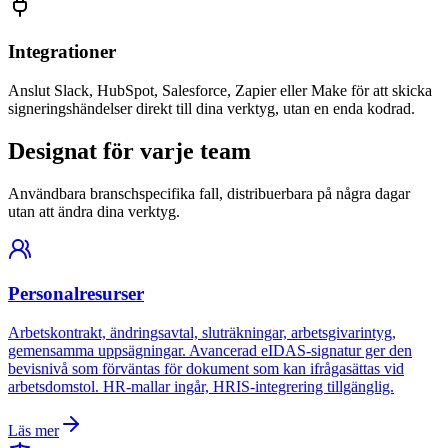
Integrationer
Anslut Slack, HubSpot, Salesforce, Zapier eller Make för att skicka
signeringshändelser direkt till dina verktyg, utan en enda kodrad.
Designat för varje team
Användbara branschspecifika fall, distribuerbara på några dagar
utan att ändra dina verktyg.
Personalresurser
Arbetskontrakt, ändringsavtal, sluträkningar, arbetsgivarintyg,
gemensamma uppsägningar. Avancerad eIDAS-signatur ger den
bevisnivå som förväntas för dokument som kan ifrågasättas vid
arbetsdomstol. HR-mallar ingår, HRIS-integrering tillgänglig.
Läs mer