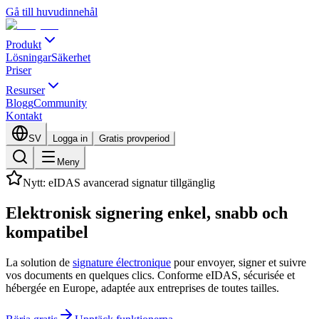
Gå till huvudinnehål
Produkt
Lösningar
Säkerhet
Priser
Resurser
Blogg
Community
Kontakt
SV
Logga in
Gratis provperiod
Meny
Nytt: eIDAS avancerad signatur tillgänglig
Elektronisk signering
enkel, snabb
och
kompatibel
La solution de
signature électronique
pour envoyer, signer et suivre
vos documents en quelques clics. Conforme eIDAS, sécurisée et
hébergée en Europe, adaptée aux entreprises de toutes tailles.