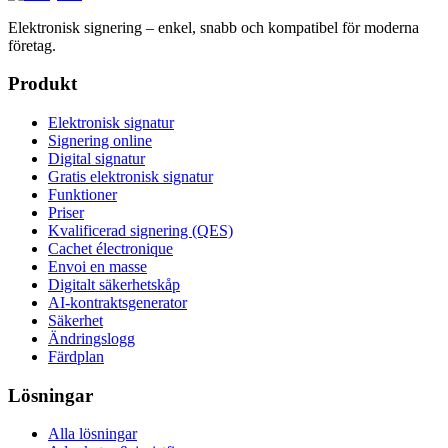
Elektronisk signering – enkel, snabb och kompatibel för moderna
företag.
Produkt
Elektronisk signatur
Signering online
Digital signatur
Gratis elektronisk signatur
Funktioner
Priser
Kvalificerad signering (QES)
Cachet électronique
Envoi en masse
Digitalt säkerhetskåp
AI-kontraktsgenerator
Säkerhet
Ändringslogg
Färdplan
Lösningar
Alla lösningar