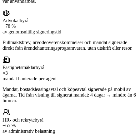
vår användarbas.
Advokatbyrå
−78 %
av genomsnittlig signeringstid
Fullmaktsbrev, arvodeöverenskommelser och mandat signerade
direkt från ärendehanteringsprogramvaran, utan utskrift eller resor.
Fastighetsmäklarbyrå
×3
mandat hanterade per agent
Mandat, bostadsleasingavtal och köpeavtal signerade på mobil av
ägarna. Tid från visning till signerat mandat: 4 dagar → mindre än 6
timmar.
HR- och rekrytebyrå
−65 %
av administrativ belastning