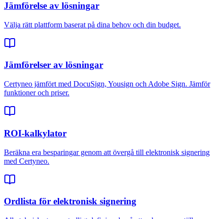
Jämförelse av lösningar
Välja rätt plattform baserat på dina behov och din budget.
Jämförelser av lösningar
Certyneo jämfört med DocuSign, Yousign och Adobe Sign. Jämför
funktioner och priser.
ROI-kalkylator
Beräkna era besparingar genom att övergå till elektronisk signering
med Certyneo.
Ordlista för elektronisk signering