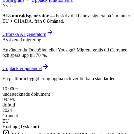
Börja gratis
Upptäck funktionerna
Nytt
AI-kontraktsgenerator
— beskriv ditt behov, signera på 2 minuter.
EU + OHADA, från 0 €/månad.
Utforska AI-generatorn
Assisterad migrering
Använder du DocuSign eller Yousign? Migrera gratis till Certyneo
och spara upp till 70 %.
Upptäck erbjudandet
En plattform byggd kring öppna och verifierbara standarder
10,000+
undertecknade dokument
99.9%
drifttid
2024
Grundat
EU
Hosting (Tyskland)