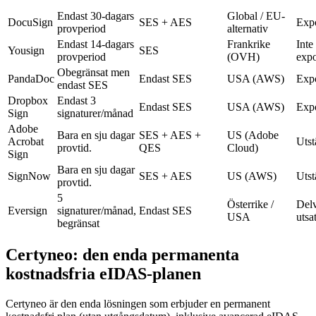
Endast 30-dagars
Global / EU-
DocuSign
SES + AES
Exp
provperiod
alternativ
Endast 14-dagars
Frankrike
Inte
Yousign
SES
provperiod
(OVH)
exp
Obegränsat men
PandaDoc
Endast SES
USA (AWS)
Exp
endast SES
Dropbox
Endast 3
Endast SES
USA (AWS)
Exp
Sign
signaturer/månad
Adobe
Bara en sju dagar
SES + AES +
US (Adobe
Acrobat
Utst
provtid.
QES
Cloud)
Sign
Bara en sju dagar
SignNow
SES + AES
US (AWS)
Utst
provtid.
5
Österrike /
Delv
Eversign
signaturer/månad,
Endast SES
USA
utsa
begränsat
Certyneo: den enda permanenta
kostnadsfria eIDAS-planen
Certyneo är den enda lösningen som erbjuder en permanent