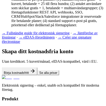
kuvert, betalande = 25 till flera hundra; (2) antalet användare
som skickar gratis = 1, betalande = multianvändargrupper; (3)
företagsfunktioner REST API, webhooks, SSO,
CRM/HubSpot/Slack/Salesforce integrationer är reserverade
för betalande planer; (4) standard support e-post på gratis,
prioriterad eller dedikerad på företagsplaner.
→
Fullständig guide för elektronisk signering
·
→
Jämförelse av
lösningar
·
→
eIDAS-förordningen
·
→
Créer une signature
électronique
Skapa ditt kostnadsfria konto
Utan kreditkort. 5 kuvert/månad, eIDAS-kompatibel, värd i EU.
Börja kostnadsfritt
Se alla priser
Elektronisk signering – enkel, snabb och kompatibel för moderna
företag.
Produkt