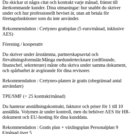
Du skickar ut några citat och kontrakt varje månad, främst till
återkommande kunder. Dina utmaningar: hur snabbt du skriver
under och hur professionellt beviset är, utan att betala för
företagsfunktioner som du inte använder.
Rekommendation
:
Certyneo gratisplan (5 euro/månad, inklusive
AES)
Förening / kooperativ
Du skriver under årsstämma, partnerskapsavtal och
förvaltningsformulär.Många medundertecknare (ordförande,
finanschef, sekreterare) måste ofta skriva under samma dokument,
och spårbarhet är avgörande för dina revisorer.
Rekommendation
:
Certyneo-planen är gratis (obegränsad antal
användare)
TPE/SMF (< 25 kontrakt/månad)
Du hanterar anställningskontrakt, fakturor och priser för 1 till 10
anställda. Volymen är under kontroll, men du behöver AES för HR-
dokument och EU-hosting för dina kunddata.
Rekommendation
:
Gratis plan + växlingsplan Personalplan 9
€/månad över 5