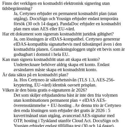
Finns det verkligen en kostnadsfri elektronisk signering utan
tidsbegränsning?
Ja, Certyneo erbjuder en permanent kostnadsfri plan (utan
utgång). DocuSign och Yousign erbjuder endast temporära
försök (30 och 14 dagar). PandaDoc erbjuder en kostnadsfri
plan men utan AES eller EU-värd.
Har ett dokument som signerats kostnadsfritt juridisk giltighet?
Ja, om lösningen är eIDAS-kompatibel. Certyneo genererar
eIDAS-kompatibla signaturbevis med tidsstämpel även i den
kostnadsfria planen. Granskningsloggen utgör ett bevis som är
godtagbart i domstol i hela EU.
Kan man signera kostnadsfritt utan att skapa ett konto?
Undertecknare behöver aldrig skapa ett konto. Endast
avsändaren måste skapa ett kostnadsfritt konto.
Är data säkra på en kostnadsfri plan?
Ja. Hos Certyneo är säkerhetsnivån (TLS 1.3, AES-256-
kryptering, EU-värd) identisk oavsett prisplan.
Vilken är den bästa gratis e-signaturen år 2026?
Det som skiljer erbjudandena bäst är inte den fria volymen
utan kombinationen permanent plan + eIDAS AES-
överensstämmelse + EU-hosting . Av denna trio är Certyneo
den enda lösningen som erbjuder det gratis år 2026 : 5
kuvert/månad utan utgång, avancerad AES-signatur med
OTP, hosting i Tyskland utanför Cloud Act. DocuSign och
Yousign erbjuder endast tillfälliga test (30 och 14 dagar),