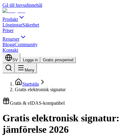
Gå till huvudinnehål
Produkt
Lösningar
Säkerhet
Priser
Resurser
Blogg
Community
Kontakt
SV
Logga in
Gratis provperiod
Meny
Startsida
Gratis elektronisk signatur
Gratis & eIDAS-kompatibel
Gratis elektronisk signatur:
jämförelse 2026