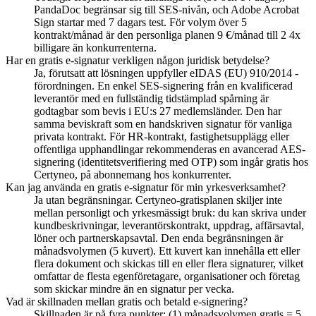
PandaDoc begränsar sig till SES-nivån, och Adobe Acrobat
Sign startar med 7 dagars test. För volym över 5
kontrakt/månad är den personliga planen 9 €/månad till 2 4x
billigare än konkurrenterna.
Har en gratis e-signatur verkligen någon juridisk betydelse?
Ja, förutsatt att lösningen uppfyller eIDAS (EU) 910/2014 -
förordningen. En enkel SES-signering från en kvalificerad
leverantör med en fullständig tidstämplad spårning är
godtagbar som bevis i EU:s 27 medlemsländer. Den har
samma beviskraft som en handskriven signatur för vanliga
privata kontrakt. För HR-kontrakt, fastighetsupplägg eller
offentliga upphandlingar rekommenderas en avancerad AES-
signering (identitetsverifiering med OTP) som ingår gratis hos
Certyneo, på abonnemang hos konkurrenter.
Kan jag använda en gratis e-signatur för min yrkesverksamhet?
Ja utan begränsningar. Certyneo-gratisplanen skiljer inte
mellan personligt och yrkesmässigt bruk: du kan skriva under
kundbeskrivningar, leverantörskontrakt, uppdrag, affärsavtal,
löner och partnerskapsavtal. Den enda begränsningen är
månadsvolymen (5 kuvert). Ett kuvert kan innehålla ett eller
flera dokument och skickas till en eller flera signaturer, vilket
omfattar de flesta egenföretagare, organisationer och företag
som skickar mindre än en signatur per vecka.
Vad är skillnaden mellan gratis och betald e-signering?
Skillnaden är på fyra punkter: (1) månadsvolymen gratis = 5