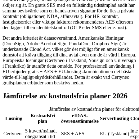
skiljer sig åt. En gratis SES med en fullständig tidstämplad audit har
samma bevisvärde som en handskriven signatur för de flesta privata
kontrakt (obligationer, NDA, affärsavtal). För HR-kontrakt,
fastighetsorder eller viktiga fakturor rekommenderas AES eftersom
den lägger till en identitetskontroll (OTP eller SMS eller e-post).
Det andra kriteriet är datasovernämnd. Amerikanska lösningar
(DocuSign, Adobe Acrobat Sign, PandaDoc, Dropbox Sign) är
underkastade Cloud Act, vilket gör det möjligt för en amerikansk
domstol att kräva tillgång till dina avtal även om de är värd i Europa.
Europeiska lösningar (Certyneo i Tyskland, Yousign och Universign
i Frankrike) är utanför detta område. För professionell användning i
EU erbjuder gratis + AES + EU-hosting -kombinationen det bästa
värde-till-lagligt-skyddsförhållandet. Detta är exakt vad Certyneo
gratisplanen erbjuder som beskrivs nedan.
Jämförelse av kostnadsfria planer 2026
Jämförelse av kostnadsfria planer för elektron
Kostnadsfri
eIDAS-
Lösning
Serverhosting
Clo
plan
överensstämmelse
5 kuvert/månad,
Inte
Certyneo
SES + AES
EU (Tyskland)
obegränsat i tid
exp