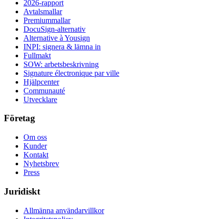
2026-rapport
Avtalsmallar
Premiummallar
DocuSign-alternativ
Alternative à Yousign
INPI: signera & lämna in
Fullmakt
SOW: arbetsbeskrivning
Signature électronique par ville
Hjälpcenter
Communauté
Utvecklare
Företag
Om oss
Kunder
Kontakt
Nyhetsbrev
Press
Juridiskt
Allmänna användarvillkor