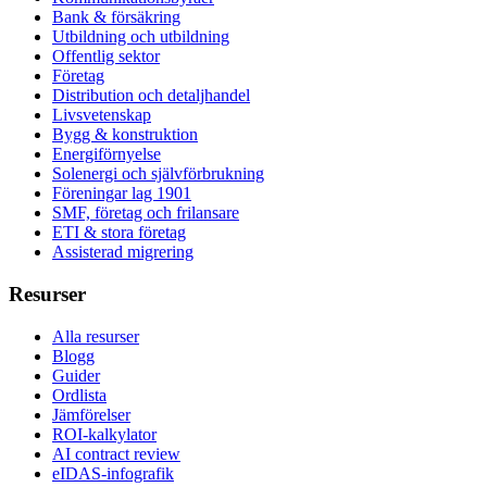
Bank & försäkring
Utbildning och utbildning
Offentlig sektor
Företag
Distribution och detaljhandel
Livsvetenskap
Bygg & konstruktion
Energiförnyelse
Solenergi och självförbrukning
Föreningar lag 1901
SMF, företag och frilansare
ETI & stora företag
Assisterad migrering
Resurser
Alla resurser
Blogg
Guider
Ordlista
Jämförelser
ROI-kalkylator
AI contract review
eIDAS-infografik