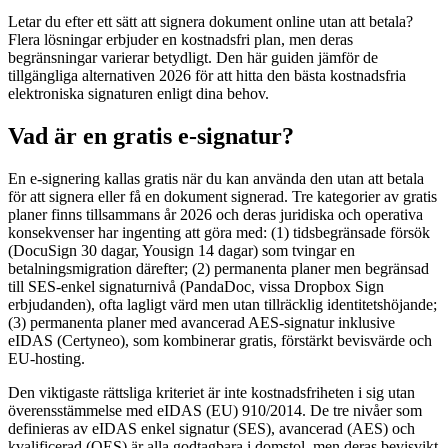
Letar du efter ett sätt att signera dokument online utan att betala?
Flera lösningar erbjuder en kostnadsfri plan, men deras
begränsningar varierar betydligt. Den här guiden jämför de
tillgängliga alternativen 2026 för att hitta den bästa kostnadsfria
elektroniska signaturen enligt dina behov.
Vad är en gratis e-signatur?
En e-signering kallas gratis när du kan använda den utan att betala
för att signera eller få en dokument signerad. Tre kategorier av gratis
planer finns tillsammans år 2026 och deras juridiska och operativa
konsekvenser har ingenting att göra med: (1) tidsbegränsade försök
(DocuSign 30 dagar, Yousign 14 dagar) som tvingar en
betalningsmigration därefter; (2) permanenta planer men begränsad
till SES-enkel signaturnivå (PandaDoc, vissa Dropbox Sign
erbjudanden), ofta lagligt värd men utan tillräcklig identitetshöjande;
(3) permanenta planer med avancerad AES-signatur inklusive
eIDAS (Certyneo), som kombinerar gratis, förstärkt bevisvärde och
EU-hosting.
Den viktigaste rättsliga kriteriet är inte kostnadsfriheten i sig utan
överensstämmelse med eIDAS (EU) 910/2014. De tre nivåer som
definieras av eIDAS enkel signatur (SES), avancerad (AES) och
kvalificerad (QES) är alla godtagbara i domstol, men deras bevisvikt