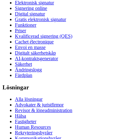
Elektronisk signatur
Signering online
Digital signatur
Gratis elektronisk signatur
Funktioner
Priser
Kvalificerad signering (QES)
Cachet électronique
Envoi en masse
Digitalt säkerhetskåp
AI-kontraktsgenerator
Säkerhet
Ändringslogg
Färdplan
Lösningar
Alla lösningar
Advokater & juristfirmor
Revisor & löneadministration
Hälsa
Fastigheter
Human Resources
Rekryteringsbyråer
Kommunikationsbyråer