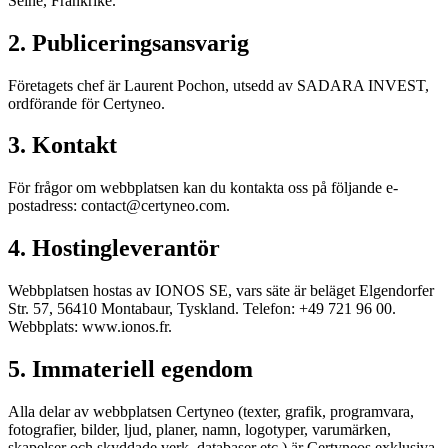
Seine, Frankrike.
2. Publiceringsansvarig
Företagets chef är Laurent Pochon, utsedd av SADARA INVEST,
ordförande för Certyneo.
3. Kontakt
För frågor om webbplatsen kan du kontakta oss på följande e-
postadress: contact@certyneo.com.
4. Hostingleverantör
Webbplatsen hostas av IONOS SE, vars säte är beläget Elgendorfer
Str. 57, 56410 Montabaur, Tyskland. Telefon: +49 721 96 00.
Webbplats: www.ionos.fr.
5. Immateriell egendom
Alla delar av webbplatsen Certyneo (texter, grafik, programvara,
fotografier, bilder, ljud, planer, namn, logotyper, varumärken,
skapelser och skyddade verk, databaser etc.) är Certyneos exklusiva