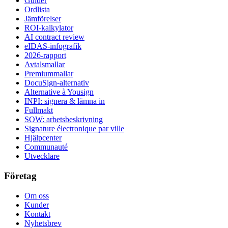
Guider
Ordlista
Jämförelser
ROI-kalkylator
AI contract review
eIDAS-infografik
2026-rapport
Avtalsmallar
Premiummallar
DocuSign-alternativ
Alternative à Yousign
INPI: signera & lämna in
Fullmakt
SOW: arbetsbeskrivning
Signature électronique par ville
Hjälpcenter
Communauté
Utvecklare
Företag
Om oss
Kunder
Kontakt
Nyhetsbrev