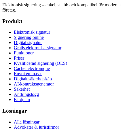
Elektronisk signering – enkel, snabb och kompatibel för moderna
företag.
Produkt
Elektronisk signatur
Signering online
Digital signatur
Gratis elektronisk signatur
Funktioner
Priser
Kvalificerad signering (QES)
Cachet électronique
Envoi en masse
Digitalt säkerhetskåp
AI-kontraktsgenerator
Säkerhet
Ändringslogg
Färdplan
Lösningar
Alla lösningar
Advokater & juristfirmor