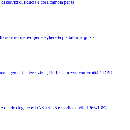
 di servizi di fiducia e cosa cambia per te.
ario e normativo per scegliere la piattaforma giusta.
ge management, integrazioni, ROI, sicurezza, conformità GDPR.
le e quadro legale: eIDAS art. 25 e Codice civile 1366-1367.