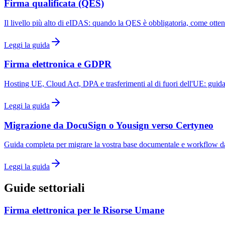
Firma qualificata (QES)
Il livello più alto di eIDAS: quando la QES è obbligatoria, come ottene
Leggi la guida
Firma elettronica e GDPR
Hosting UE, Cloud Act, DPA e trasferimenti al di fuori dell'UE: guid
Leggi la guida
Migrazione da DocuSign o Yousign verso Certyneo
Guida completa per migrare la vostra base documentale e workflow da
Leggi la guida
Guide settoriali
Firma elettronica per le Risorse Umane