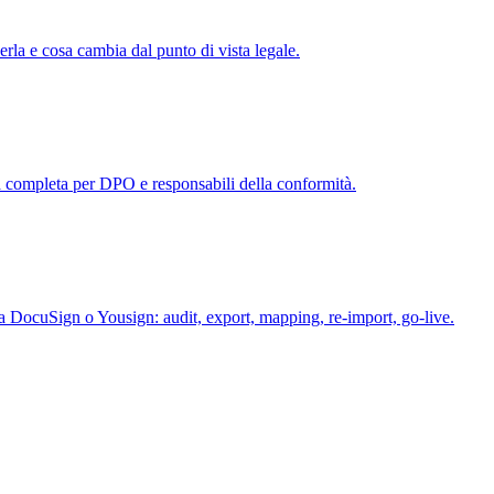
rla e cosa cambia dal punto di vista legale.
a completa per DPO e responsabili della conformità.
 DocuSign o Yousign: audit, export, mapping, re-import, go-live.