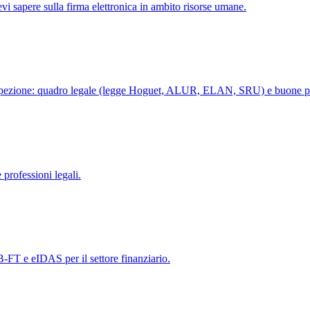
devi sapere sulla firma elettronica in ambito risorse umane.
 ispezione: quadro legale (legge Hoguet, ALUR, ELAN, SRU) e buone prat
e professioni legali.
-FT e eIDAS per il settore finanziario.