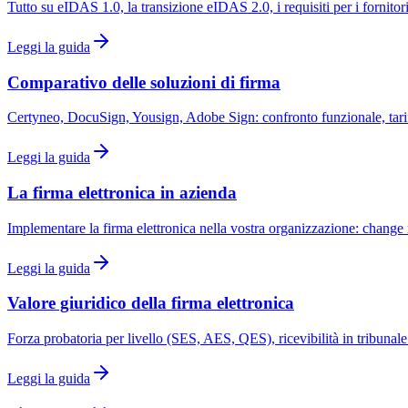
Tutto su eIDAS 1.0, la transizione eIDAS 2.0, i requisiti per i fornitori
Leggi la guida
Comparativo delle soluzioni di firma
Certyneo, DocuSign, Yousign, Adobe Sign: confronto funzionale, tariff
Leggi la guida
La firma elettronica in azienda
Implementare la firma elettronica nella vostra organizzazione: chan
Leggi la guida
Valore giuridico della firma elettronica
Forza probatoria per livello (SES, AES, QES), ricevibilità in tribuna
Leggi la guida