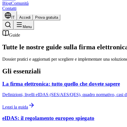
Blog
Comunità
Contatti
IT
Accedi
Prova gratuita
Menu
Guide
Tutte le nostre guide sulla firma elettronic
Dossier pratici e aggiornati per scegliere e implementare una soluzione 
Gli essenziali
La firma elettronica: tutto quello che dovete sapere
Definizioni, livelli eIDAS (SES/AES/QES), quadro normativo, casi d'u
Leggi la guida
eIDAS: il regolamento europeo spiegato