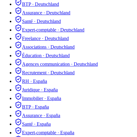
BTP
·
Deutschland
Assurance
·
Deutschland
Santé
·
Deutschland
Expert-comptable
·
Deutschland
Freelance
·
Deutschland
Associations
·
Deutschland
Éducation
·
Deutschland
Agences communication
·
Deutschland
Recrutement
·
Deutschland
RH
·
España
Juridique
·
España
Immobilier
·
España
BTP
·
España
Assurance
·
España
Santé
·
España
Expert-comptable
·
España