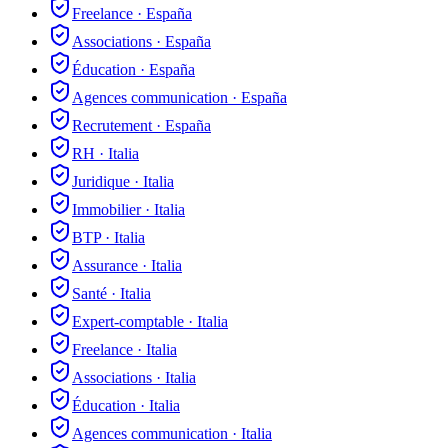
Freelance
·
España
Associations
·
España
Éducation
·
España
Agences communication
·
España
Recrutement
·
España
RH
·
Italia
Juridique
·
Italia
Immobilier
·
Italia
BTP
·
Italia
Assurance
·
Italia
Santé
·
Italia
Expert-comptable
·
Italia
Freelance
·
Italia
Associations
·
Italia
Éducation
·
Italia
Agences communication
·
Italia