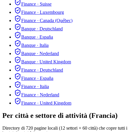
Finance
·
Suisse
Finance
·
Luxembourg
Finance
·
Canada (Québec)
Banque
·
Deutschland
Banque
·
España
Banque
·
Italia
Banque
·
Nederland
Banque
·
United Kingdom
Finance
·
Deutschland
Finance
·
España
Finance
·
Italia
Finance
·
Nederland
Finance
·
United Kingdom
Per città e settore di attività (Francia)
Directory di 720 pagine locali (12 settori × 60 città) che copre tutti i