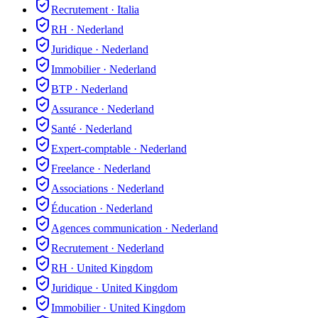
Recrutement
·
Italia
RH
·
Nederland
Juridique
·
Nederland
Immobilier
·
Nederland
BTP
·
Nederland
Assurance
·
Nederland
Santé
·
Nederland
Expert-comptable
·
Nederland
Freelance
·
Nederland
Associations
·
Nederland
Éducation
·
Nederland
Agences communication
·
Nederland
Recrutement
·
Nederland
RH
·
United Kingdom
Juridique
·
United Kingdom
Immobilier
·
United Kingdom