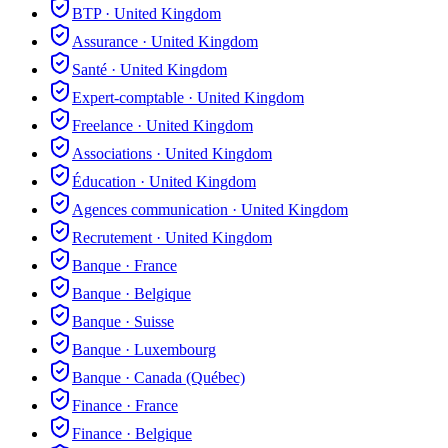
BTP
·
United Kingdom
Assurance
·
United Kingdom
Santé
·
United Kingdom
Expert-comptable
·
United Kingdom
Freelance
·
United Kingdom
Associations
·
United Kingdom
Éducation
·
United Kingdom
Agences communication
·
United Kingdom
Recrutement
·
United Kingdom
Banque
·
France
Banque
·
Belgique
Banque
·
Suisse
Banque
·
Luxembourg
Banque
·
Canada (Québec)
Finance
·
France
Finance
·
Belgique