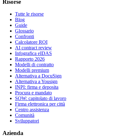
Risorse
Tutte le risorse
Blog
Guide
Glossario
Confronti
Calcolatore ROI
AI contract review
Infografica eIDAS
Rapporto 2026
Modelli di contratto
Modelli premium
Alternativa a DocuSign
Alternativa a Yousign
INPI: firma e deposita
Procura e mandato
SOW: capitolato di lavoro
Firma elettronica per città
Centro assistenza
Comunità
Sviluppatori
Azienda