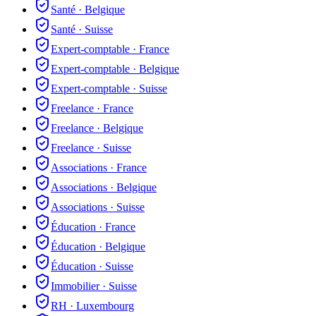
Santé
·
Belgique
Santé
·
Suisse
Expert-comptable
·
France
Expert-comptable
·
Belgique
Expert-comptable
·
Suisse
Freelance
·
France
Freelance
·
Belgique
Freelance
·
Suisse
Associations
·
France
Associations
·
Belgique
Associations
·
Suisse
Éducation
·
France
Éducation
·
Belgique
Éducation
·
Suisse
Immobilier
·
Suisse
RH
·
Luxembourg