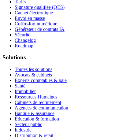
Tarifs
Signature qualifiée (QES)
Cachet électronique
Envoi en masse
Coffre-fort numérique
Générateur de contrats IA
Sécurité
Changelog
Roadmap
Solutions
Toutes les solutions
Avocats & cabinets
Experts-comptables & paie
Santé
Immobilier
Ressources Humaines
Cabinets de recrutement
Agences de communication
Banque & assurance
Éducation & formation
Secteur public
Industrie
Distribution & retail