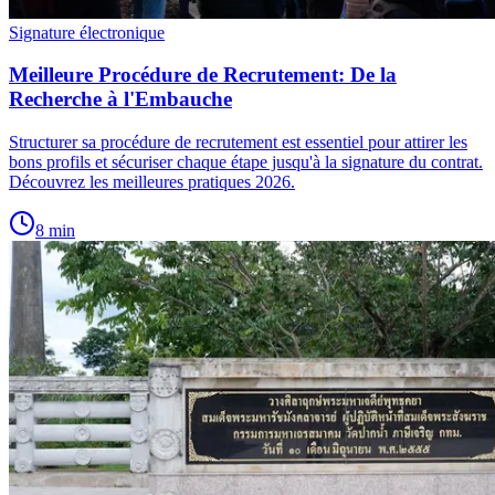
Signature électronique
Meilleure Procédure de Recrutement: De la
Recherche à l'Embauche
Structurer sa procédure de recrutement est essentiel pour attirer les
bons profils et sécuriser chaque étape jusqu'à la signature du contrat.
Découvrez les meilleures pratiques 2026.
8
min