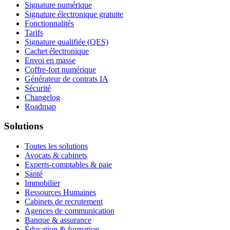
Signature numérique
Signature électronique gratuite
Fonctionnalités
Tarifs
Signature qualifiée (QES)
Cachet électronique
Envoi en masse
Coffre-fort numérique
Générateur de contrats IA
Sécurité
Changelog
Roadmap
Solutions
Toutes les solutions
Avocats & cabinets
Experts-comptables & paie
Santé
Immobilier
Ressources Humaines
Cabinets de recrutement
Agences de communication
Banque & assurance
Éducation & formation