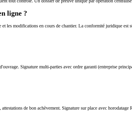
uent tout contrôle. Un dossier de preuve unique par opération centralise l
n ligne ?
e et les modifications en cours de chantier. La conformité juridique est 
'ouvrage. Signature multi-parties avec ordre garanti (entreprise princip
s, attestations de bon achèvement. Signature sur place avec horodatage