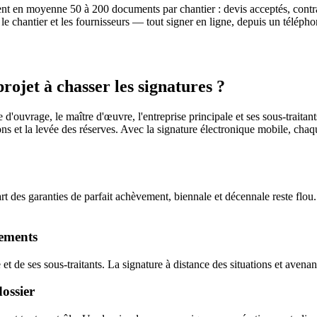
gnent en moyenne 50 à 200 documents par chantier : devis acceptés, contr
u, le chantier et les fournisseurs — tout signer en ligne, depuis un télé
rojet à chasser les signatures ?
ouvrage, le maître d'œuvre, l'entreprise principale et ses sous-traitants
s et la levée des réserves. Avec la signature électronique mobile, chaqu
t des garanties de parfait achèvement, biennale et décennale reste flou. Si
iements
e et de ses sous-traitants. La signature à distance des situations et aven
dossier