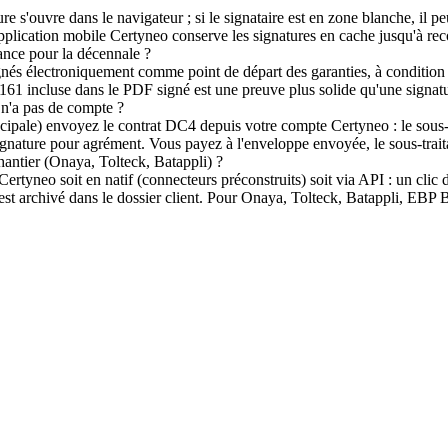
ure s'ouvre dans le navigateur ; si le signataire est en zone blanche, il p
l'application mobile Certyneo conserve les signatures en cache jusqu'à re
rance pour la décennale ?
gnés électroniquement comme point de départ des garanties, à conditi
161 incluse dans le PDF signé est une preuve plus solide qu'une signatu
 n'a pas de compte ?
ncipale) envoyez le contrat DC4 depuis votre compte Certyneo : le sous-t
signature pour agrément. Vous payez à l'enveloppe envoyée, le sous-trait
chantier (Onaya, Tolteck, Batappli) ?
yneo soit en natif (connecteurs préconstruits) soit via API : un clic da
est archivé dans le dossier client. Pour Onaya, Tolteck, Batappli, EBP B