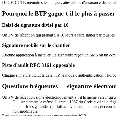
DPGF, CCTP, mémoires techniques, attestations d'assurance décennale, 
Pourquoi le BTP gagne-t-il le plus à passe
Délai de signature divisé par 10
Un PV de réception qui prenait 5 à 10 jours à faire signer par tous les 
Signature mobile sur le chantier
Aucune application à installer. Le signataire reçoit un SMS ou un e-mai
Piste d'audit RFC 3161 opposable
Chaque signature inclut la date, l'IP, le mode d'authentification, l'horod
Questions fréquentes — signature électro
Un PV de réception signé électroniquement a-t-il la même valeur qu'
Oui, strictement la même. L'article 1367 du Code civil et le r
fait courir les garanties (parfait achèvement, biennale, décen
non-modifiable.
Peut-on signer sur un chantier sans connexion 4G ?