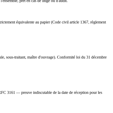
'ensemble, prêt en cas de litige ou d'audit.
strictement équivalente au papier (Code civil article 1367, règlement
ale, sous-traitant, maître d'ouvrage). Conformité loi du 31 décembre
 RFC 3161 — preuve indiscutable de la date de réception pour les