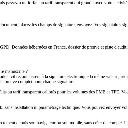
 passez à un forfait au tarif transparent qui grandit avec votre activité
n document, placez les champs de signature, envoyez. Vos signataires sig
D. Données hébergées en France, dossier de preuve et piste d'audit inc
ure manuscrite ?
civil reconnaissent à la signature électronique la même valeur juridiqu
r de preuve complet pour chaque signature.
faits au tarif transparent calibrés pour les volumes des PME et TPE. Vou
 sans installation ni paramétrage technique. Vous pouvez envoyer votr
directement depuis son navigateur ou son mobile, sans créer de compte. I