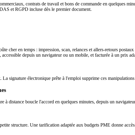
ommerciaux, contrats de travail et bons de commande en quelques minutes
é eIDAS et RGPD incluse dès le premier document.
oûte cher en temps : impression, scan, relances et allers-retours posta
i, accessible depuis un navigateur ou un mobile, et facturée à un prix 
nt. La signature électronique prête à l'emploi supprime ces manipulatio
hes
ature à distance boucle l'accord en quelques minutes, depuis un navigate
petite structure. Une tarification adaptée aux budgets PME donne accès