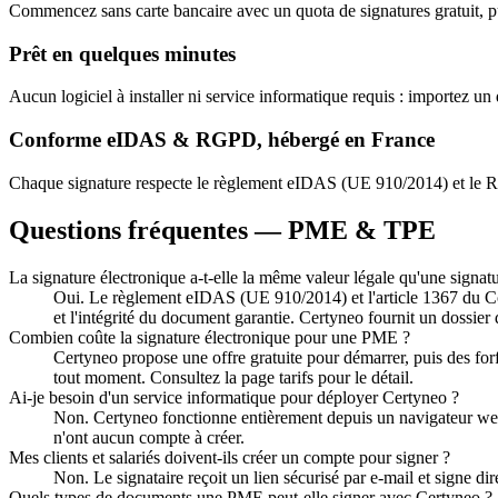
Commencez sans carte bancaire avec un quota de signatures gratuit, puis
Prêt en quelques minutes
Aucun logiciel à installer ni service informatique requis : importez u
Conforme eIDAS & RGPD, hébergé en France
Chaque signature respecte le règlement eIDAS (UE 910/2014) et le RGP
Questions fréquentes — PME & TPE
La signature électronique a-t-elle la même valeur légale qu'une signat
Oui. Le règlement eIDAS (UE 910/2014) et l'article 1367 du Code 
et l'intégrité du document garantie. Certyneo fournit un dossie
Combien coûte la signature électronique pour une PME ?
Certyneo propose une offre gratuite pour démarrer, puis des for
tout moment. Consultez la page tarifs pour le détail.
Ai-je besoin d'un service informatique pour déployer Certyneo ?
Non. Certyneo fonctionne entièrement depuis un navigateur web,
n'ont aucun compte à créer.
Mes clients et salariés doivent-ils créer un compte pour signer ?
Non. Le signataire reçoit un lien sécurisé par e-mail et signe 
Quels types de documents une PME peut-elle signer avec Certyneo ?