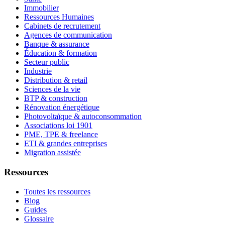
Immobilier
Ressources Humaines
Cabinets de recrutement
Agences de communication
Banque & assurance
Éducation & formation
Secteur public
Industrie
Distribution & retail
Sciences de la vie
BTP & construction
Rénovation énergétique
Photovoltaïque & autoconsommation
Associations loi 1901
PME, TPE & freelance
ETI & grandes entreprises
Migration assistée
Ressources
Toutes les ressources
Blog
Guides
Glossaire