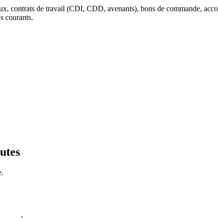
x, contrats de travail (CDI, CDD, avenants), bons de commande, accords
us courants.
utes
e.