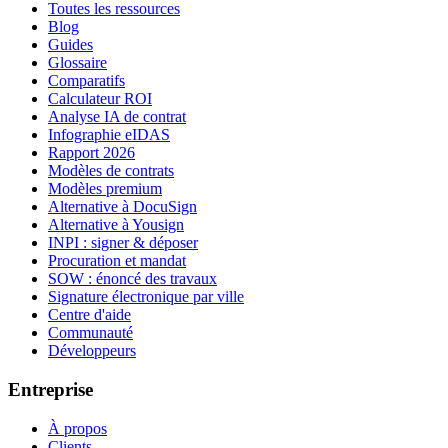
Toutes les ressources
Blog
Guides
Glossaire
Comparatifs
Calculateur ROI
Analyse IA de contrat
Infographie eIDAS
Rapport 2026
Modèles de contrats
Modèles premium
Alternative à DocuSign
Alternative à Yousign
INPI : signer & déposer
Procuration et mandat
SOW : énoncé des travaux
Signature électronique par ville
Centre d'aide
Communauté
Développeurs
Entreprise
À propos
Clients