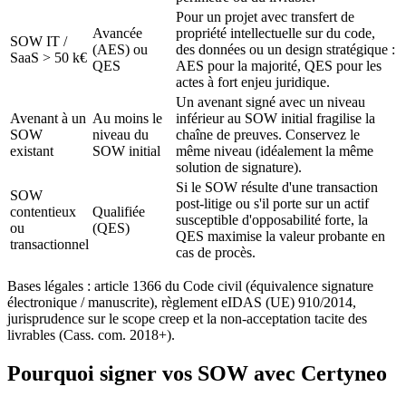
Pour un projet avec transfert de
Avancée
propriété intellectuelle sur du code,
SOW IT /
(AES) ou
des données ou un design stratégique :
SaaS > 50 k€
QES
AES pour la majorité, QES pour les
actes à fort enjeu juridique.
Un avenant signé avec un niveau
Avenant à un
Au moins le
inférieur au SOW initial fragilise la
SOW
niveau du
chaîne de preuves. Conservez le
existant
SOW initial
même niveau (idéalement la même
solution de signature).
Si le SOW résulte d'une transaction
SOW
post-litige ou s'il porte sur un actif
contentieux
Qualifiée
susceptible d'opposabilité forte, la
ou
(QES)
QES maximise la valeur probante en
transactionnel
cas de procès.
Bases légales : article 1366 du Code civil (équivalence signature
électronique / manuscrite), règlement eIDAS (UE) 910/2014,
jurisprudence sur le scope creep et la non-acceptation tacite des
livrables (Cass. com. 2018+).
Pourquoi signer vos SOW avec Certyneo