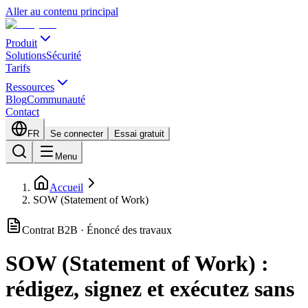
Aller au contenu principal
Produit
Solutions
Sécurité
Tarifs
Ressources
Blog
Communauté
Contact
FR
Se connecter
Essai gratuit
Menu
Accueil
SOW (Statement of Work)
Contrat B2B · Énoncé des travaux
SOW (Statement of Work) :
rédigez, signez et exécutez sans