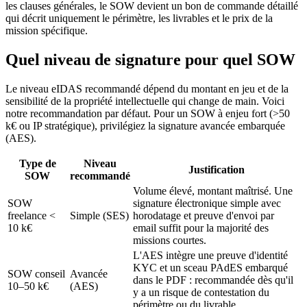
les clauses générales, le SOW devient un bon de commande détaillé
qui décrit uniquement le périmètre, les livrables et le prix de la
mission spécifique.
Quel niveau de signature pour quel SOW
Le niveau eIDAS recommandé dépend du montant en jeu et de la
sensibilité de la propriété intellectuelle qui change de main. Voici
notre recommandation par défaut. Pour un SOW à enjeu fort (>50
k€ ou IP stratégique), privilégiez la signature avancée embarquée
(AES).
Type de
Niveau
Justification
SOW
recommandé
Volume élevé, montant maîtrisé. Une
SOW
signature électronique simple avec
freelance <
Simple (SES)
horodatage et preuve d'envoi par
10 k€
email suffit pour la majorité des
missions courtes.
L'AES intègre une preuve d'identité
KYC et un sceau PAdES embarqué
SOW conseil
Avancée
dans le PDF : recommandée dès qu'il
10–50 k€
(AES)
y a un risque de contestation du
périmètre ou du livrable.