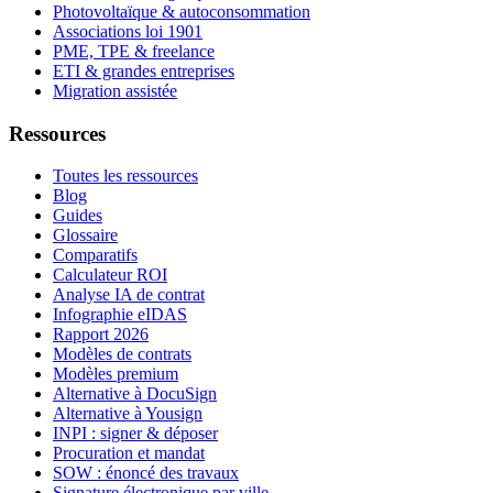
Photovoltaïque & autoconsommation
Associations loi 1901
PME, TPE & freelance
ETI & grandes entreprises
Migration assistée
Ressources
Toutes les ressources
Blog
Guides
Glossaire
Comparatifs
Calculateur ROI
Analyse IA de contrat
Infographie eIDAS
Rapport 2026
Modèles de contrats
Modèles premium
Alternative à DocuSign
Alternative à Yousign
INPI : signer & déposer
Procuration et mandat
SOW : énoncé des travaux
Signature électronique par ville