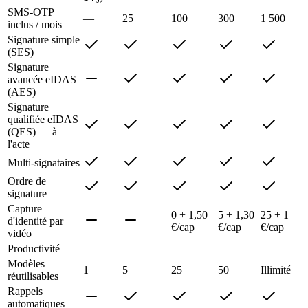
SMS-OTP
—
25
100
300
1 500
inclus / mois
Signature simple
(SES)
Signature
avancée eIDAS
(AES)
Signature
qualifiée eIDAS
(QES) — à
l'acte
Multi-signataires
Ordre de
signature
Capture
0 + 1,50
5 + 1,30
25 + 1
d'identité par
€/cap
€/cap
€/cap
vidéo
Productivité
Modèles
1
5
25
50
Illimité
réutilisables
Rappels
automatiques