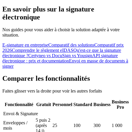
En savoir plus sur la signature
électronique
Nos guides pour vous aider à choisir la solution adaptée à votre
situation.
E-signature en entreprise
Comparatif des solutions
Comparatif prix
2026
Comprendre le règlement eIDAS
Qu'est-ce que la signature
électronique ?
Certyneo vs DocuSign vs Yousign
API signature
électronique : prix et documentation
Envoi en masse de documents à
signer
Comparer les fonctionnalités
Faites glisser vers la droite pour voir les autres forfaits
Business
Fonctionnalité
Gratuit
Personnel
Standard
Business
Pro
Envoi & Signature
5 puis 2
Enveloppes /
(après
25
100
300
1 000
mois
14 j)