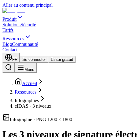
Aller au contenu principal
Produit
Solutions
Sécurité
Tarifs
Ressources
Blog
Communauté
Contact
FR
Se connecter
Essai gratuit
Menu
Accueil
Ressources
Infographies
eIDAS · 3 niveaux
Infographie · PNG 1200 × 1800
Les 3 niveaux de signature élec