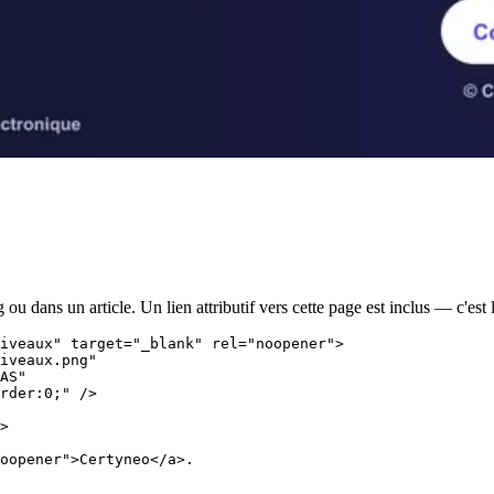
 dans un article. Un lien attributif vers cette page est inclus — c'est la
iveaux" target="_blank" rel="noopener">

iveaux.png"

AS"

rder:0;" />

>

oopener">Certyneo</a>.
