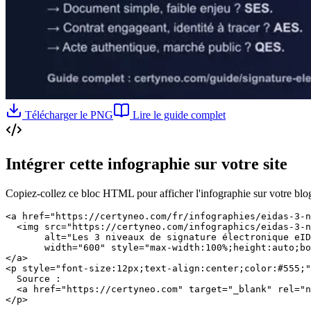
Télécharger le PNG
Lire le guide complet
Intégrer cette infographie sur votre site
Copiez-collez ce bloc HTML pour afficher l'infographie sur votre blog ou
<a href="https://certyneo.com/fr/infographies/eidas-3-n
  <img src="https://certyneo.com/infographics/eidas-3-n
       alt="Les 3 niveaux de signature électronique eID
       width="600" style="max-width:100%;height:auto;bo
</a>

<p style="font-size:12px;text-align:center;color:#555;"
  Source :

  <a href="https://certyneo.com" target="_blank" rel="n
</p>