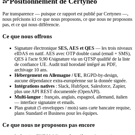
Positionnement de Certyneo
Par transparence — puisque ce rapport est publié par Certyneo —,
nous précisons ici ce que nous proposons, ce que nous ne proposons
pas, et ce qui nous différencie.
Ce que nous offrons
Signature électronique
SES, AES et QES
— les trois niveaux
eIDAS en natif. AES avec OTP double canal (email + SMS),
QES à l'acte 9,90 €/signature via un QTSP qualifié de la liste
de confiance UE. Audit trail horodaté intégré au PDF,
archivage 10 ans.
Hébergement en Allemagne / UE
, RGPD-by-design,
aucune dépendance extra-européenne sur la donnée signée.
Intégrations natives
: Slack, HubSpot, Salesforce, Zapier,
plus une API REST documentée (OpenAPI).
Multi-langue
: français, anglais, espagnol, allemand, italien
— interface signataire et emails.
Plan gratuit (5 enveloppes / mois) sans carte bancaire requise,
plans Standard et Business pour les équipes.
Ce que nous ne proposons pas encore