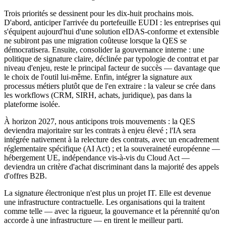
Trois priorités se dessinent pour les dix-huit prochains mois.
D'abord, anticiper l'arrivée du portefeuille EUDI : les entreprises qui
s'équipent aujourd'hui d'une solution eIDAS-conforme et extensible
ne subiront pas une migration coûteuse lorsque la QES se
démocratisera. Ensuite, consolider la gouvernance interne : une
politique de signature claire, déclinée par typologie de contrat et par
niveau d'enjeu, reste le principal facteur de succès — davantage que
le choix de l'outil lui-même. Enfin, intégrer la signature aux
processus métiers plutôt que de l'en extraire : la valeur se crée dans
les workflows (CRM, SIRH, achats, juridique), pas dans la
plateforme isolée.
À horizon 2027, nous anticipons trois mouvements : la QES
deviendra majoritaire sur les contrats à enjeu élevé ; l'IA sera
intégrée nativement à la relecture des contrats, avec un encadrement
réglementaire spécifique (AI Act) ; et la souveraineté européenne —
hébergement UE, indépendance vis-à-vis du Cloud Act —
deviendra un critère d'achat discriminant dans la majorité des appels
d'offres B2B.
La signature électronique n'est plus un projet IT. Elle est devenue
une infrastructure contractuelle. Les organisations qui la traitent
comme telle — avec la rigueur, la gouvernance et la pérennité qu'on
accorde à une infrastructure — en tirent le meilleur parti.