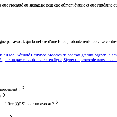
rs que l'identité du signataire peut être dûment établie et que l'intégri
igné par avocat, qui bénéficie d'une force probante renforcée. Le contres
de eIDAS
·
Sécurité Certyneo
·
Modèles de contrats gratuits
·
Signer un act
Signer un pacte d'actionnaires en ligne
·
Signer un protocole transactionn
roniquement ?
?
 qualifiée (QES) pour un avocat ?