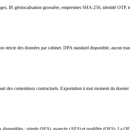
ages, IP, géolocalisation grossière, empreintes SHA-256, identité OTP, t
on stricte des données par cabinet. DPA standard disponible, aucun tra
upart des contentieux contractuels. Exportation à tout moment du dossier
x disponibles : simple (SES), avancée (AES) et qualifiée (QES). La QE