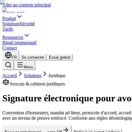
Aller au contenu principal
Produit
Solutions
Sécurité
Tarifs
Ressources
Blog
Communauté
Contact
FR
Se connecter
Essai gratuit
Menu
Accueil
Solutions
Juridique
Avocats & cabinets juridiques
Signature électronique pour
avo
Convention d'honoraires, mandat ad litem, protocole d'accord, accord tra
avec un niveau de preuve renforcé. Conforme aux règles déontologiqu