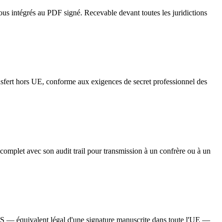
ous intégrés au PDF signé. Recevable devant toutes les juridictions
nsfert hors UE, conforme aux exigences de secret professionnel des
 complet avec son audit trail pour transmission à un confrère ou à un
S — équivalent légal d'une signature manuscrite dans toute l'UE —