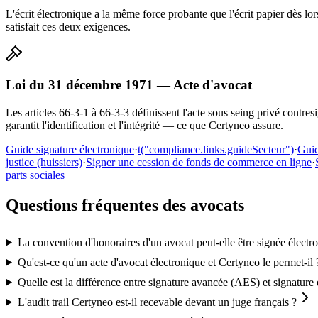
L'écrit électronique a la même force probante que l'écrit papier dès lo
satisfait ces deux exigences.
Loi du 31 décembre 1971 — Acte d'avocat
Les articles 66-3-1 à 66-3-3 définissent l'acte sous seing privé contres
garantit l'identification et l'intégrité — ce que Certyneo assure.
Guide signature électronique
·
t("compliance.links.guideSecteur")
·
Gui
justice (huissiers)
·
Signer une cession de fonds de commerce en ligne
·
parts sociales
Questions fréquentes des avocats
La convention d'honoraires d'un avocat peut-elle être signée élect
Qu'est-ce qu'un acte d'avocat électronique et Certyneo le permet-il 
Quelle est la différence entre signature avancée (AES) et signature
L'audit trail Certyneo est-il recevable devant un juge français ?