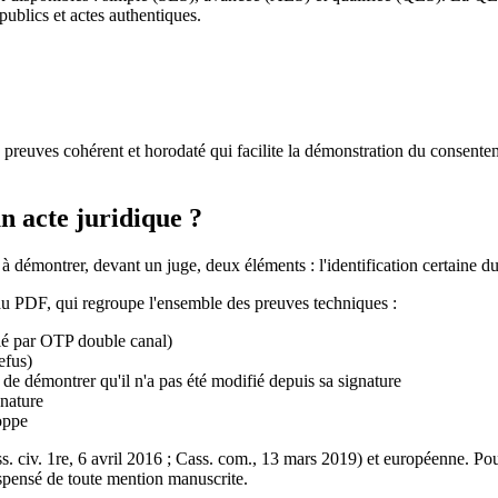
 publics et actes authentiques.
de preuves cohérent et horodaté qui facilite la démonstration du consent
 acte juridique ?
 démontrer, devant un juge, deux éléments : l'identification certaine du 
au PDF, qui regroupe l'ensemble des preuves techniques :
fié par OTP double canal)
efus)
 démontrer qu'il n'a pas été modifié depuis sa signature
gnature
loppe
s. civ. 1re, 6 avril 2016 ; Cass. com., 13 mars 2019) et européenne. Pou
ispensé de toute mention manuscrite.