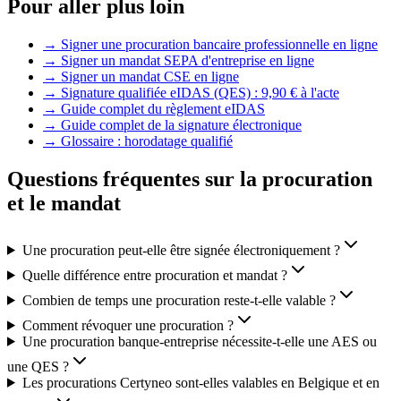
Pour aller plus loin
→
Signer une procuration bancaire professionnelle en ligne
→
Signer un mandat SEPA d'entreprise en ligne
→
Signer un mandat CSE en ligne
→
Signature qualifiée eIDAS (QES) : 9,90 € à l'acte
→
Guide complet du règlement eIDAS
→
Guide complet de la signature électronique
→
Glossaire : horodatage qualifié
Questions fréquentes sur la procuration
et le mandat
Une procuration peut-elle être signée électroniquement ?
Quelle différence entre procuration et mandat ?
Combien de temps une procuration reste-t-elle valable ?
Comment révoquer une procuration ?
Une procuration banque-entreprise nécessite-t-elle une AES ou
une QES ?
Les procurations Certyneo sont-elles valables en Belgique et en