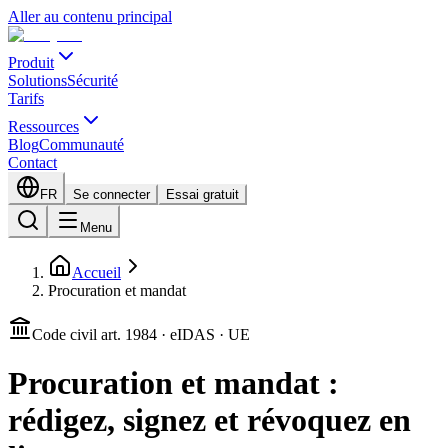
Aller au contenu principal
Produit
Solutions
Sécurité
Tarifs
Ressources
Blog
Communauté
Contact
FR
Se connecter
Essai gratuit
Menu
Accueil
Procuration et mandat
Code civil art. 1984 · eIDAS · UE
Procuration et mandat :
rédigez, signez et révoquez en