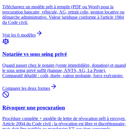
Téléchargez un modèle prêt à remplir (PDF ou Word) pour la
procuration bancaire, véhicule, AG, retrait colis, gestion locative ou
démarche administrative. Valeur juridique conforme à l'article 1984
du Code civil.
Voir les 6 modèles
Notariée vs sous seing privé
Quand passer chez le notaire (vente immobilière, donation) et quand
le sous seing privé suffit (banque, ANTS, AG, La Poste).
Comparatif détaillé : coût, durée, valeur probante, force exécutoire.
Comparer les deux formes
Révoquer une procuration
Procédure complète + modèle de lettre de révocation prêt à envoyer.
Article 2004 du Code civil : la révocation est libre et discrétionnaire,
mais doit être notifiée au mandataire ET aux tiers concernés.