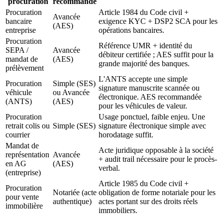
procuration
recommandé
Procuration
Article 1984 du Code civil +
Avancée
bancaire
exigence KYC + DSP2 SCA pour les
(AES)
entreprise
opérations bancaires.
Procuration
Référence UMR + identité du
SEPA /
Avancée
débiteur certifiée ; AES suffit pour la
mandat de
(AES)
grande majorité des banques.
prélèvement
L'ANTS accepte une simple
Procuration
Simple (SES)
signature manuscrite scannée ou
véhicule
ou Avancée
électronique. AES recommandée
(ANTS)
(AES)
pour les véhicules de valeur.
Procuration
Usage ponctuel, faible enjeu. Une
retrait colis ou
Simple (SES)
signature électronique simple avec
courrier
horodatage suffit.
Mandat de
Acte juridique opposable à la société
représentation
Avancée
+ audit trail nécessaire pour le procès-
en AG
(AES)
verbal.
(entreprise)
Article 1985 du Code civil +
Procuration
Notariée (acte
obligation de forme notariale pour les
pour vente
authentique)
actes portant sur des droits réels
immobilière
immobiliers.