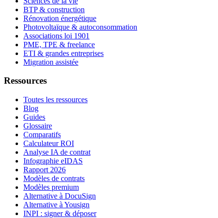
Sciences de la vie
BTP & construction
Rénovation énergétique
Photovoltaïque & autoconsommation
Associations loi 1901
PME, TPE & freelance
ETI & grandes entreprises
Migration assistée
Ressources
Toutes les ressources
Blog
Guides
Glossaire
Comparatifs
Calculateur ROI
Analyse IA de contrat
Infographie eIDAS
Rapport 2026
Modèles de contrats
Modèles premium
Alternative à DocuSign
Alternative à Yousign
INPI : signer & déposer