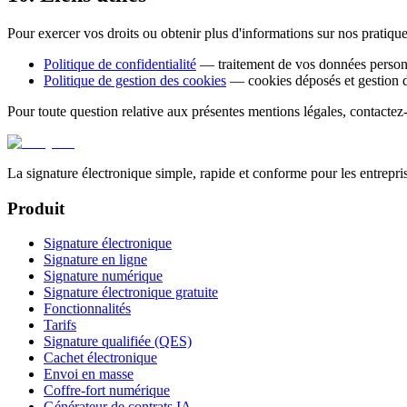
Pour exercer vos droits ou obtenir plus d'informations sur nos pratique
Politique de confidentialité
— traitement de vos données person
Politique de gestion des cookies
— cookies déposés et gestion d
Pour toute question relative aux présentes mentions légales, contacte
La signature électronique simple, rapide et conforme pour les entrepr
Produit
Signature électronique
Signature en ligne
Signature numérique
Signature électronique gratuite
Fonctionnalités
Tarifs
Signature qualifiée (QES)
Cachet électronique
Envoi en masse
Coffre-fort numérique
Générateur de contrats IA