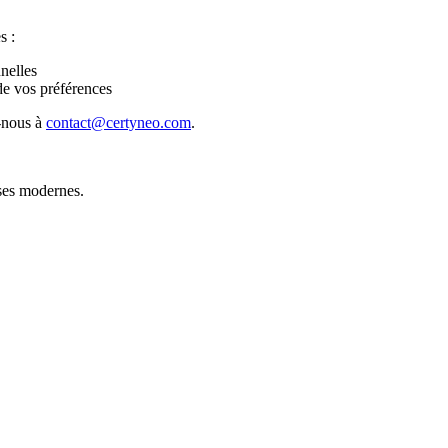
s :
nelles
e vos préférences
z-nous à
contact@certyneo.com
.
ises modernes.