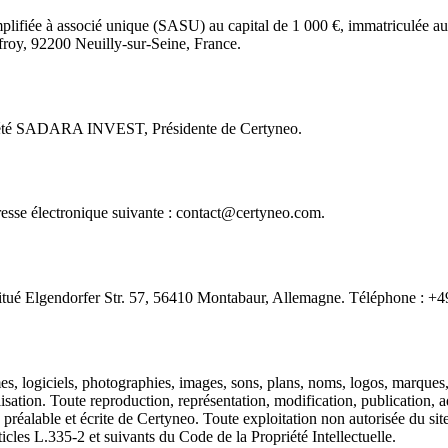
s simplifiée à associé unique (SASU) au capital de 1 000 €, immatriculé
ffroy, 92200 Neuilly-sur-Seine, France.
société SADARA INVEST, Présidente de Certyneo.
dresse électronique suivante : contact@certyneo.com.
 situé Elgendorfer Str. 57, 56410 Montabaur, Allemagne. Téléphone : +4
es, logiciels, photographies, images, sons, plans, noms, logos, marques,
lisation. Toute reproduction, représentation, modification, publication, 
on préalable et écrite de Certyneo. Toute exploitation non autorisée du s
cles L.335-2 et suivants du Code de la Propriété Intellectuelle.