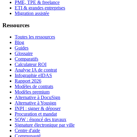
PME, TPE & freelance
ETI & grandes entreprises
Migration assistée
Ressources
Toutes les ressources
Blog
Guides
Glossaire
Comparatifs
Calculateur ROI
Analyse IA de contrat
Infographie eIDAS
Rapport 2026
Modèles de contrats
Modèles premium
Alternative à DocuSign
Alternative à Yousign
INPI : signer & déposer
Procuration et mandat
SOW : énoncé des travaux
Signature électronique par ville
Centre d'aide
Communauté