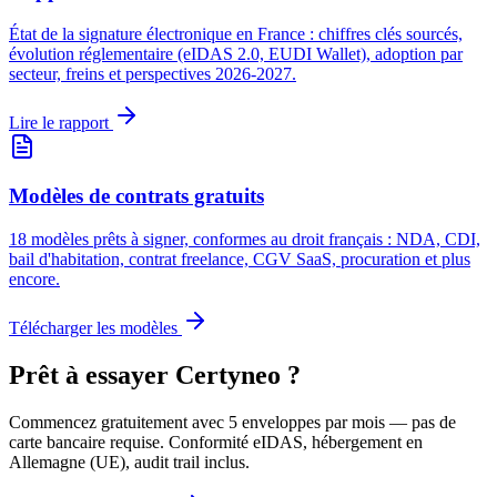
État de la signature électronique en France : chiffres clés sourcés,
évolution réglementaire (eIDAS 2.0, EUDI Wallet), adoption par
secteur, freins et perspectives 2026-2027.
Lire le rapport
Modèles de contrats gratuits
18 modèles prêts à signer, conformes au droit français : NDA, CDI,
bail d'habitation, contrat freelance, CGV SaaS, procuration et plus
encore.
Télécharger les modèles
Prêt à essayer Certyneo ?
Commencez gratuitement avec 5 enveloppes par mois — pas de
carte bancaire requise. Conformité eIDAS, hébergement en
Allemagne (UE), audit trail inclus.