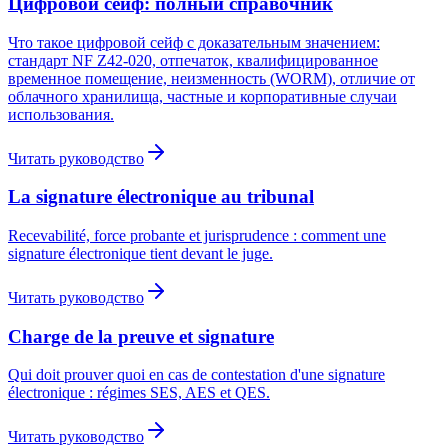
Цифровой сейф: полный справочник
Что такое цифровой сейф с доказательным значением:
стандарт NF Z42-020, отпечаток, квалифицированное
временное помещение, неизменность (WORM), отличие от
облачного хранилища, частные и корпоративные случаи
использования.
Читать руководство
La signature électronique au tribunal
Recevabilité, force probante et jurisprudence : comment une
signature électronique tient devant le juge.
Читать руководство
Charge de la preuve et signature
Qui doit prouver quoi en cas de contestation d'une signature
électronique : régimes SES, AES et QES.
Читать руководство