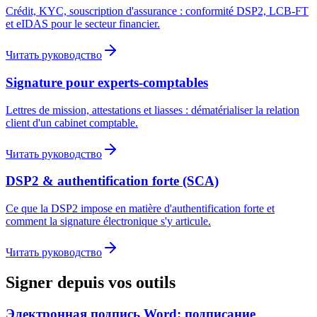
Crédit, KYC, souscription d'assurance : conformité DSP2, LCB-FT
et eIDAS pour le secteur financier.
Читать руководство
Signature pour experts-comptables
Lettres de mission, attestations et liasses : dématérialiser la relation
client d'un cabinet comptable.
Читать руководство
DSP2 & authentification forte (SCA)
Ce que la DSP2 impose en matière d'authentification forte et
comment la signature électronique s'y articule.
Читать руководство
Signer depuis vos outils
Электронная подпись Word: подписание