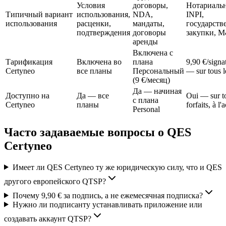
Условия
договоры,
Нотариальн
Типичный вариант
использования,
NDA,
INPI,
использования
расценки,
мандаты,
государств
подтверждения
договоры
закупки, 
аренды
Включена с
Тарификация
Включена во
плана
9,90 €/signat
Certyneo
все планы
Персональный
— sur tous le
(9 €/месяц)
Да — начиная
Доступно на
Да — все
Oui — sur to
с плана
Certyneo
планы
forfaits, à l'
Personal
Часто задаваемые вопросы о QES
Certyneo
Имеет ли QES Certyneo ту же юридическую силу, что и QES
другого европейского QTSP?
Почему 9,90 € за подпись, а не ежемесячная подписка?
Нужно ли подписанту устанавливать приложение или
создавать аккаунт QTSP?