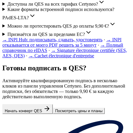
Доступна ли QES на всех тарифах Certyneo?
Какие форматы встроенной подписи используются?
PAdES-LTA?
Можно ли протестировать QES до оплаты 9,90 €?
Признаётся ли QES за пределами ЕС?
→
INPI Hub: подписывать, сдавать, удостоверять
·
→
INPI
отказывается от моего PDF решить за 5 минут
·
→
Полный
справочник по eIDAS
·
→
Signature électronique certifiée (SES,
AES, QES)
·
→
Cachet électronique d'entreprise
Готовы подписать в QES?
Активируйте квалифицированную подпись в несколько
кликов из панели управления Certyneo. Без дополнительной
подписки, без обязательств — только 9,90 € за каждую
действительно выполненную подпись.
Начать конверт QES
Посмотреть цены и планы