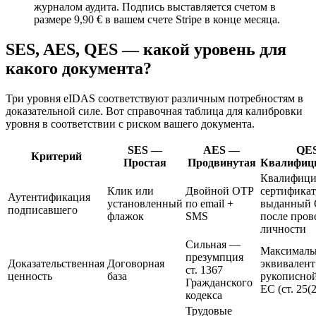
журналом аудита. Подпись выставляется счетом в
размере 9,90 € в вашем счете Stripe в конце месяца.
SES, AES, QES — какой уровень для
какого документа?
Три уровня eIDAS соответствуют различным потребностям в
доказательной силе. Вот справочная таблица для калибровки
уровня в соответствии с риском вашего документа.
SES —
AES —
QE
Критерий
Простая
Продвинутая
Квалифиц
Квалифици
Клик или
Двойной OTP
сертификат
Аутентификация
установленный
по email +
выданный
подписавшего
флажок
SMS
после пров
личности
Сильная —
Максималь
презумпция
Доказательственная
Договорная
эквивалент
ст. 1367
ценность
база
рукописно
Гражданского
ЕС (ст. 25(2
кодекса
Трудовые