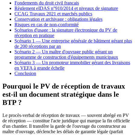
Fondements du droit civil français
Règlement eIDAS n°910/2014 et niveaux de signature
CCAG Travaux 2021 et marchés publics
Conservation et archivage : obligations légales
Risques en cas de non-conformité
Scénarios d'usage : la signature électronique du PV de
réception en pratique
Scénario 1 — Une entreprise générale de bâtiment gérant plus
de 200 réceptions par an
Scénario 2 — Un maître d'ouvrage public gérant un
programme de construction d'équipements municipaux
Scénario 3 — Un promoteur immobilier gérant des livraisons
en VEFA à grande échelle
Conclusion
Pourquoi le PV de réception de travaux
est-il un document stratégique dans le
BTP ?
Le procès-verbal de réception de travaux — souvent abrégé en PV
de réception — constitue l'acte juridique qui marque la fin officielle
d'un chantier. Il transfère la garde de l'ouvrage du constructeur au
maître d'ouvrage, déclenche les délais de garantie légale (parfait