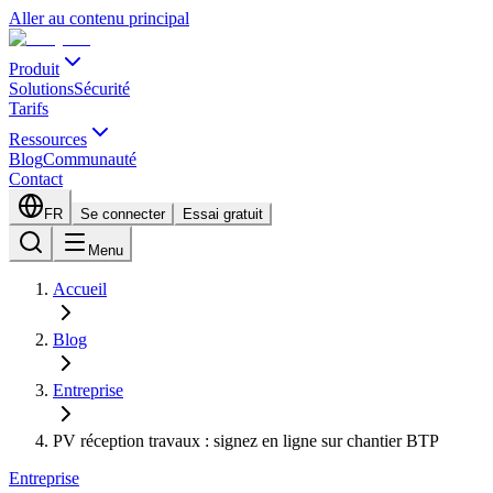
Aller au contenu principal
Produit
Solutions
Sécurité
Tarifs
Ressources
Blog
Communauté
Contact
FR
Se connecter
Essai gratuit
Menu
Accueil
Blog
Entreprise
PV réception travaux : signez en ligne sur chantier BTP
Entreprise