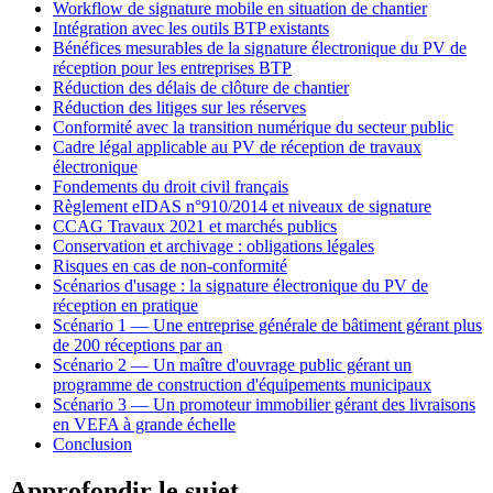
Workflow de signature mobile en situation de chantier
Intégration avec les outils BTP existants
Bénéfices mesurables de la signature électronique du PV de
réception pour les entreprises BTP
Réduction des délais de clôture de chantier
Réduction des litiges sur les réserves
Conformité avec la transition numérique du secteur public
Cadre légal applicable au PV de réception de travaux
électronique
Fondements du droit civil français
Règlement eIDAS n°910/2014 et niveaux de signature
CCAG Travaux 2021 et marchés publics
Conservation et archivage : obligations légales
Risques en cas de non-conformité
Scénarios d'usage : la signature électronique du PV de
réception en pratique
Scénario 1 — Une entreprise générale de bâtiment gérant plus
de 200 réceptions par an
Scénario 2 — Un maître d'ouvrage public gérant un
programme de construction d'équipements municipaux
Scénario 3 — Un promoteur immobilier gérant des livraisons
en VEFA à grande échelle
Conclusion
Approfondir le sujet