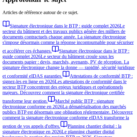
Articles de référence autour de ce sujet.
Signature électronique dans le BTP : guide complet 2026
Le
secteur du bâtiment et des travaux publics génère des milliers de
documents contractuels chaque année. La signature électronique
s'impose désormais comme la réponse incontournable pour sécuriser
et accélérer ces échanges.
Signature électronique dans le BTP :
guide complet 2026
Le secteur du bâtiment croule sous les
documents papier : devis, marchés, avenants, PV de réception. La
signature électronique change la donne — rapidité, sécurité juridique
et conformité eIDAS garanties.
Attestations de conformité BTP :
signez-les en ligne en 2026
Les attestations de conformité dans le
secteur BTP concentrent des enjeux juridiques et opérationnels
majeurs. Découvrez comment la signature électronique certifiée
transforme leur gestion.
Marché public BTP : signature
électronique conforme en 2026
La dématérialisation des marchés
publics BTP est désormais une obligation réglementaire. Découvrez
comment la signature électronique conforme eIDAS transforme la
gestion de vos appels d'offres.
Planning chantier digital : la
signature électronique en 2026
Le planning chantier digital