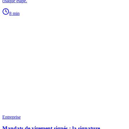
chaque étape.
8
min
Entreprise
Mandats de virement signés : la signature