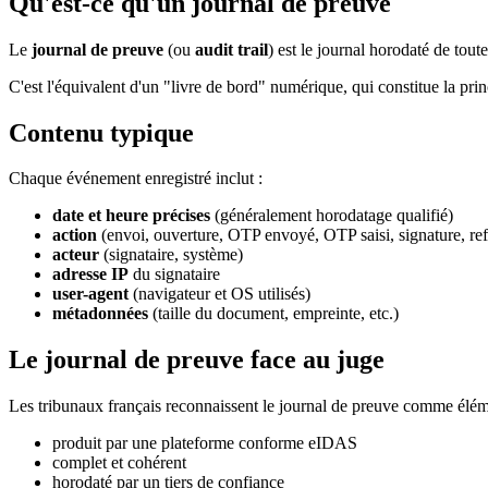
Qu'est-ce qu'un journal de preuve
Le
journal de preuve
(ou
audit trail
) est le journal horodaté de tou
C'est l'équivalent d'un "livre de bord" numérique, qui constitue la pri
Contenu typique
Chaque événement enregistré inclut :
date et heure précises
(généralement horodatage qualifié)
action
(envoi, ouverture, OTP envoyé, OTP saisi, signature, ref
acteur
(signataire, système)
adresse IP
du signataire
user-agent
(navigateur et OS utilisés)
métadonnées
(taille du document, empreinte, etc.)
Le journal de preuve face au juge
Les tribunaux français reconnaissent le journal de preuve comme élémen
produit par une plateforme conforme eIDAS
complet et cohérent
horodaté par un tiers de confiance