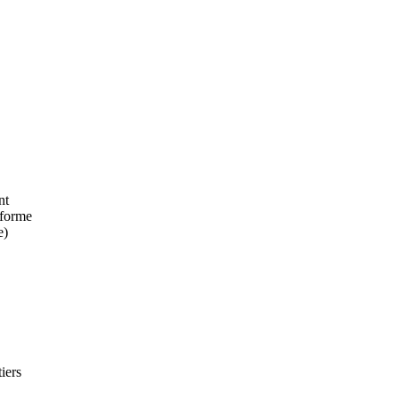
nt
eforme
e)
iers