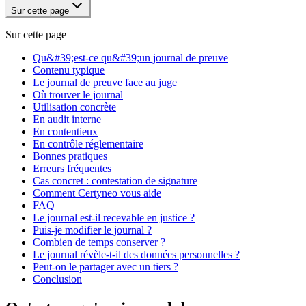
Sur cette page
Sur cette page
Qu&#39;est-ce qu&#39;un journal de preuve
Contenu typique
Le journal de preuve face au juge
Où trouver le journal
Utilisation concrète
En audit interne
En contentieux
En contrôle réglementaire
Bonnes pratiques
Erreurs fréquentes
Cas concret : contestation de signature
Comment Certyneo vous aide
FAQ
Le journal est-il recevable en justice ?
Puis-je modifier le journal ?
Combien de temps conserver ?
Le journal révèle-t-il des données personnelles ?
Peut-on le partager avec un tiers ?
Conclusion