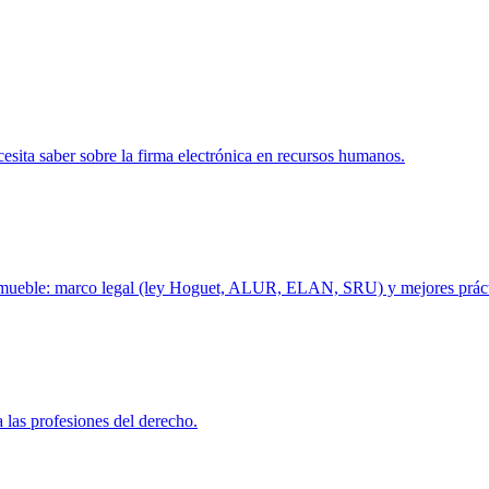
cesita saber sobre la firma electrónica en recursos humanos.
inmueble: marco legal (ley Hoguet, ALUR, ELAN, SRU) y mejores práctic
a las profesiones del derecho.