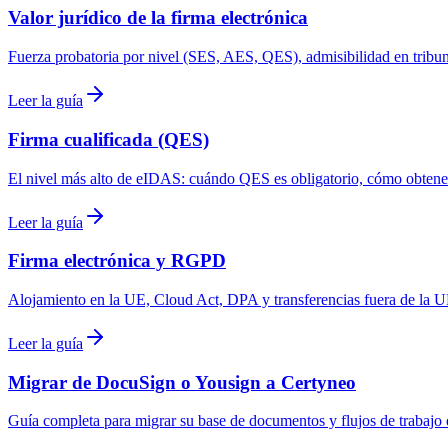
Valor jurídico de la firma electrónica
Fuerza probatoria por nivel (SES, AES, QES), admisibilidad en tribu
Leer la guía
Firma cualificada (QES)
El nivel más alto de eIDAS: cuándo QES es obligatorio, cómo obtene
Leer la guía
Firma electrónica y RGPD
Alojamiento en la UE, Cloud Act, DPA y transferencias fuera de la 
Leer la guía
Migrar de DocuSign o Yousign a Certyneo
Guía completa para migrar su base de documentos y flujos de trabajo