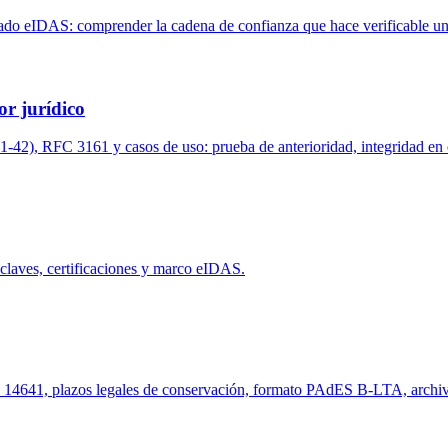
icado eIDAS: comprender la cadena de confianza que hace verificable una
or jurídico
41-42), RFC 3161 y casos de uso: prueba de anterioridad, integridad en 
 claves, certificaciones y marco eIDAS.
 14641, plazos legales de conservación, formato PAdES B-LTA, archiv