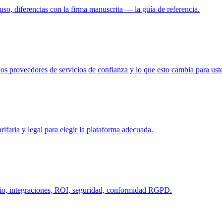
o, diferencias con la firma manuscrita — la guía de referencia.
los proveedores de servicios de confianza y lo que esto cambia para ust
faria y legal para elegir la plataforma adecuada.
mbio, integraciones, ROI, seguridad, conformidad RGPD.