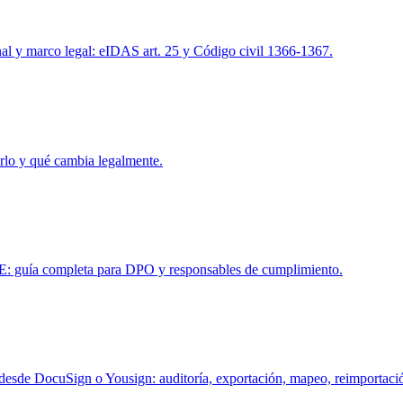
nal y marco legal: eIDAS art. 25 y Código civil 1366-1367.
rlo y qué cambia legalmente.
UE: guía completa para DPO y responsables de cumplimiento.
 desde DocuSign o Yousign: auditoría, exportación, mapeo, reimportaci