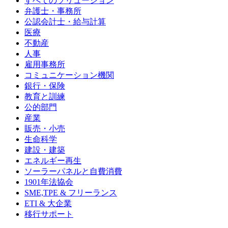
すべてのソリューション
弁護士・事務所
公認会計士・給与計算
医療
不動産
人事
雇用事務所
コミュニケーション機関
銀行・保険
教育と訓練
公的部門
産業
販売・小売
生命科学
建設・建築
エネルギー再生
ソーラーパネルと自費消費
1901年法協会
SME,TPE & フリーランス
ETI & 大企業
移行サポート