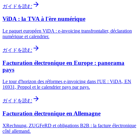
ガイドを読む
ViDA : la TVA à l'ère numérique
Le paquet européen ViDA : e-invoicing transfrontalier, déclaration
numérique et calendrier.
ガイドを読む
Facturation électronique en Europe : panorama
pays
Le tour d'horizon des réformes e-invoicing dans l'UE : ViDA, EN
16931, Peppol et le calendrier pays par pays.
ガイドを読む
Facturation électronique en Allemagne
XRechnung, ZUGFeRD et obligations B2B : la facture électronique
côté allemand.