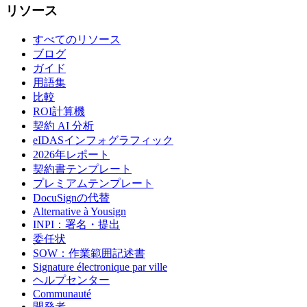
リソース
すべてのリソース
ブログ
ガイド
用語集
比較
ROI計算機
契約 AI 分析
eIDASインフォグラフィック
2026年レポート
契約書テンプレート
プレミアムテンプレート
DocuSignの代替
Alternative à Yousign
INPI：署名・提出
委任状
SOW：作業範囲記述書
Signature électronique par ville
ヘルプセンター
Communauté
開発者