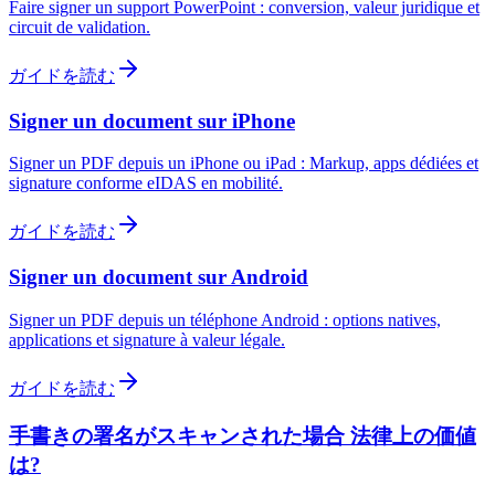
Faire signer un support PowerPoint : conversion, valeur juridique et
circuit de validation.
ガイドを読む
Signer un document sur iPhone
Signer un PDF depuis un iPhone ou iPad : Markup, apps dédiées et
signature conforme eIDAS en mobilité.
ガイドを読む
Signer un document sur Android
Signer un PDF depuis un téléphone Android : options natives,
applications et signature à valeur légale.
ガイドを読む
手書きの署名がスキャンされた場合 法律上の価値
は?