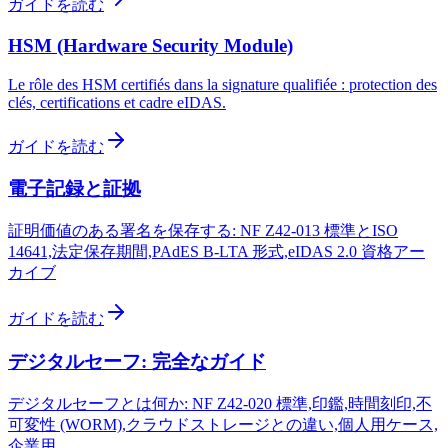
ガイドを読む
HSM (Hardware Security Module)
Le rôle des HSM certifiés dans la signature qualifiée : protection des
clés, certifications et cadre eIDAS.
ガイドを読む
電子記録と証拠
証明価値のある署名を保存する: NF Z42-013 標準とISO
14641,法定保存期間,PAdES B-LTA 形式,eIDAS 2.0 資格アー
カイブ
ガイドを読む
デジタルセーフ: 完全なガイド
デジタルセーフとは何か: NF Z42-020 標準,印鑑,時間刻印,不
可変性 (WORM),クラウドストレージとの違い,個人用ケース,
企業用