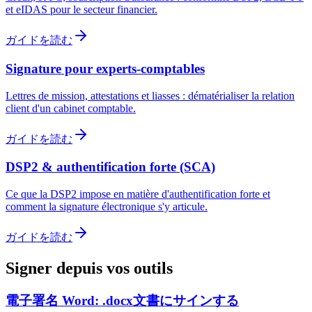
et eIDAS pour le secteur financier.
ガイドを読む
Signature pour experts-comptables
Lettres de mission, attestations et liasses : dématérialiser la relation
client d'un cabinet comptable.
ガイドを読む
DSP2 & authentification forte (SCA)
Ce que la DSP2 impose en matière d'authentification forte et
comment la signature électronique s'y articule.
ガイドを読む
Signer depuis vos outils
電子署名 Word: .docx文書にサインする