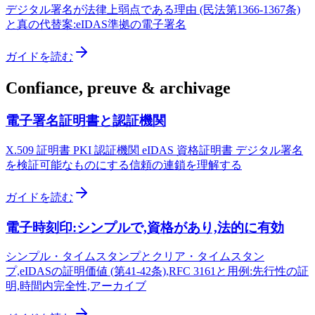
デジタル署名が法律上弱点である理由 (民法第1366-1367条)
と真の代替案:eIDAS準拠の電子署名
ガイドを読む
Confiance, preuve & archivage
電子署名証明書と認証機関
X.509 証明書 PKI 認証機関 eIDAS 資格証明書 デジタル署名
を検証可能なものにする信頼の連鎖を理解する
ガイドを読む
電子時刻印:シンプルで,資格があり,法的に有効
シンプル・タイムスタンプとクリア・タイムスタン
プ,eIDASの証明価値 (第41-42条),RFC 3161と用例:先行性の証
明,時間内完全性,アーカイブ