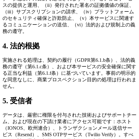
スの提供と運用、（ii）発行された署名の証拠価値の保証、
（iii）サブスクリプションの請求、（iv）プラットフォーム
のセキュリティ確保と詐欺防止、（v）本サービスに関連す
るコミュニケーションの送信、（vi）法的および規制上の義
務の遵守。
4. 法的根拠
実施される処理は、契約の履行（GDPR第6.1.b条）、法的義
務の遵守（第6.1.c条）、および本サービスの安全確保に関す
る正当な利益（第6.1.f条）に基づいています。事前の明示的
な同意なしに、商業プロスペクション目的の処理は行われま
せん。
5. 受信者
データは、厳密に権限を付与された技術およびサポートチー
ム、および現在の下請け業者にアクセス可能です：ホスト
（IONOS、欧州連合）、トランザクションメール送信サー
ビス（Resend）、SMS OTPサービス（Twilio Verify）。すべ