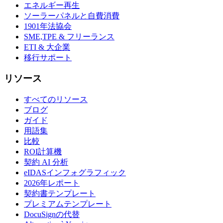
エネルギー再生
ソーラーパネルと自費消費
1901年法協会
SME,TPE & フリーランス
ETI & 大企業
移行サポート
リソース
すべてのリソース
ブログ
ガイド
用語集
比較
ROI計算機
契約 AI 分析
eIDASインフォグラフィック
2026年レポート
契約書テンプレート
プレミアムテンプレート
DocuSignの代替