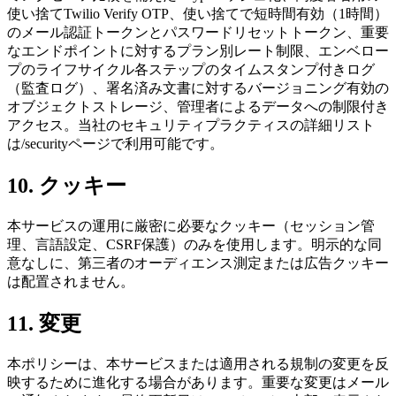
使い捨てTwilio Verify OTP、使い捨てで短時間有効（1時間）
のメール認証トークンとパスワードリセットトークン、重要
なエンドポイントに対するプラン別レート制限、エンベロー
プのライフサイクル各ステップのタイムスタンプ付きログ
（監査ログ）、署名済み文書に対するバージョニング有効の
オブジェクトストレージ、管理者によるデータへの制限付き
アクセス。当社のセキュリティプラクティスの詳細リスト
は/securityページで利用可能です。
10. クッキー
本サービスの運用に厳密に必要なクッキー（セッション管
理、言語設定、CSRF保護）のみを使用します。明示的な同
意なしに、第三者のオーディエンス測定または広告クッキー
は配置されません。
11. 変更
本ポリシーは、本サービスまたは適用される規制の変更を反
映するために進化する場合があります。重要な変更はメール