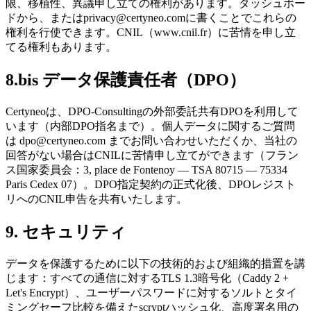
限、移植性、異議申し立ての権利があります。ダッシュボー
ドから、またはprivacy@certyneo.comに書くことでこれらの
権利を行使できます。CNIL（www.cnil.fr）に苦情を申し立
てる権利もあります。
8.bis データ保護責任者（DPO）
Certyneoは、DPO-Consultingの外部委託共有DPOを利用して
います（内部DPO指名まで）。個人データに関するご質問
は dpo@certyneo.com までお問い合わせいただくか、当社の
回答がない場合はCNILに苦情申し立てができます（フラン
ス国家委員会：3, place de Fontenoy — TSA 80715 — 75334
Paris Cedex 07）。DPO指定契約の正式化後、DPOレジスト
リへのCNIL申告を共有いたします。
9. セキュリティ
データを保護するために以下の技術的および組織的措置を講
じます：すべての通信に対するTLS 1.3暗号化（Caddy 2 +
Let's Encrypt）、ユーザーパスワードに対するソルトとタイ
ミングセーフ比較を備えたscryptハッシュ化、高度署名用の