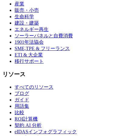
産業
販売・小売
生命科学
建設・建築
エネルギー再生
ソーラーパネルと自費消費
1901年法協会
SME,TPE & フリーランス
ETI & 大企業
移行サポート
リソース
すべてのリソース
ブログ
ガイド
用語集
比較
ROI計算機
契約 AI 分析
eIDASインフォグラフィック