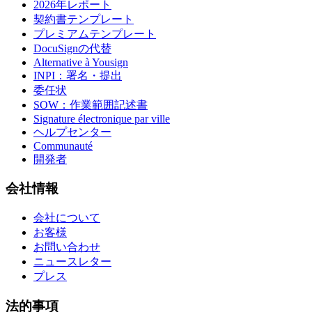
2026年レポート
契約書テンプレート
プレミアムテンプレート
DocuSignの代替
Alternative à Yousign
INPI：署名・提出
委任状
SOW：作業範囲記述書
Signature électronique par ville
ヘルプセンター
Communauté
開発者
会社情報
会社について
お客様
お問い合わせ
ニュースレター
プレス
法的事項