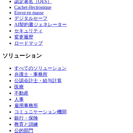
認定署名（QES）
Cachet électronique
Envoi en masse
デジタルセーフ
AI契約書ジェネレーター
セキュリティ
変更履歴
ロードマップ
ソリューション
すべてのソリューション
弁護士・事務所
公認会計士・給与計算
医療
不動産
人事
雇用事務所
コミュニケーション機関
銀行・保険
教育と訓練
公的部門