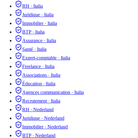
RH
·
Italia
Juridique
·
Italia
Immobilier
·
Italia
BTP
·
Italia
Assurance
·
Italia
Santé
·
Italia
Expert-comptable
·
Italia
Freelance
·
Italia
Associations
·
Italia
Éducation
·
Italia
Agences communication
·
Italia
Recrutement
·
Italia
RH
·
Nederland
Juridique
·
Nederland
Immobilier
·
Nederland
BTP
·
Nederland