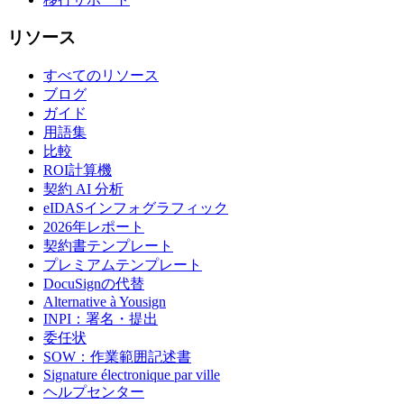
リソース
すべてのリソース
ブログ
ガイド
用語集
比較
ROI計算機
契約 AI 分析
eIDASインフォグラフィック
2026年レポート
契約書テンプレート
プレミアムテンプレート
DocuSignの代替
Alternative à Yousign
INPI：署名・提出
委任状
SOW：作業範囲記述書
Signature électronique par ville
ヘルプセンター