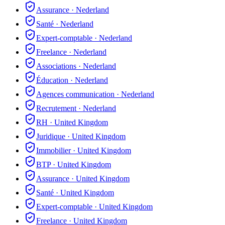
Assurance
·
Nederland
Santé
·
Nederland
Expert-comptable
·
Nederland
Freelance
·
Nederland
Associations
·
Nederland
Éducation
·
Nederland
Agences communication
·
Nederland
Recrutement
·
Nederland
RH
·
United Kingdom
Juridique
·
United Kingdom
Immobilier
·
United Kingdom
BTP
·
United Kingdom
Assurance
·
United Kingdom
Santé
·
United Kingdom
Expert-comptable
·
United Kingdom
Freelance
·
United Kingdom