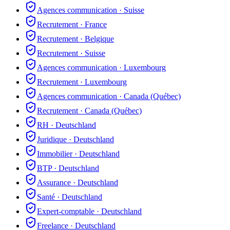
Agences communication
·
Suisse
Recrutement
·
France
Recrutement
·
Belgique
Recrutement
·
Suisse
Agences communication
·
Luxembourg
Recrutement
·
Luxembourg
Agences communication
·
Canada (Québec)
Recrutement
·
Canada (Québec)
RH
·
Deutschland
Juridique
·
Deutschland
Immobilier
·
Deutschland
BTP
·
Deutschland
Assurance
·
Deutschland
Santé
·
Deutschland
Expert-comptable
·
Deutschland
Freelance
·
Deutschland