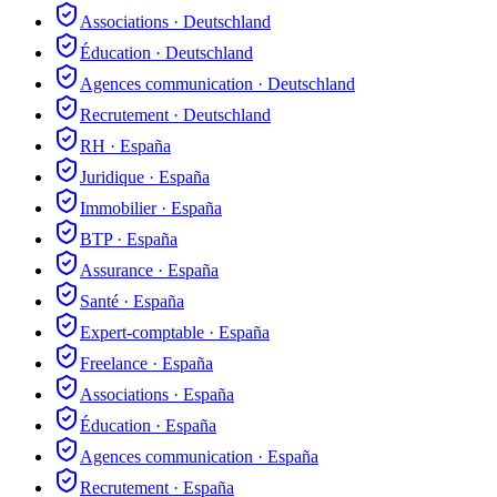
Associations
·
Deutschland
Éducation
·
Deutschland
Agences communication
·
Deutschland
Recrutement
·
Deutschland
RH
·
España
Juridique
·
España
Immobilier
·
España
BTP
·
España
Assurance
·
España
Santé
·
España
Expert-comptable
·
España
Freelance
·
España
Associations
·
España
Éducation
·
España
Agences communication
·
España
Recrutement
·
España