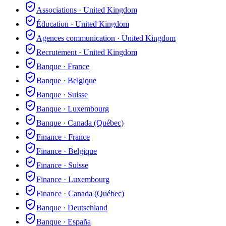
Associations
·
United Kingdom
Éducation
·
United Kingdom
Agences communication
·
United Kingdom
Recrutement
·
United Kingdom
Banque
·
France
Banque
·
Belgique
Banque
·
Suisse
Banque
·
Luxembourg
Banque
·
Canada (Québec)
Finance
·
France
Finance
·
Belgique
Finance
·
Suisse
Finance
·
Luxembourg
Finance
·
Canada (Québec)
Banque
·
Deutschland
Banque
·
España