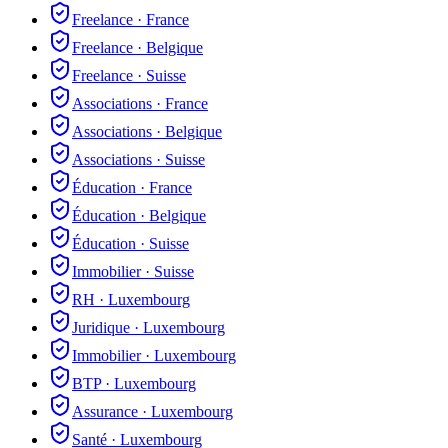
Freelance
·
France
Freelance
·
Belgique
Freelance
·
Suisse
Associations
·
France
Associations
·
Belgique
Associations
·
Suisse
Éducation
·
France
Éducation
·
Belgique
Éducation
·
Suisse
Immobilier
·
Suisse
RH
·
Luxembourg
Juridique
·
Luxembourg
Immobilier
·
Luxembourg
BTP
·
Luxembourg
Assurance
·
Luxembourg
Santé
·
Luxembourg