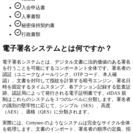
入会申込書
人事書類
秘密保持契約書
行政書類
電子署名システムとは何ですか？
電子署名システムとは、デジタル文書に法的価値のある署名
を行うことを可能にするコンポーネント全体です。署名者の
認証（ユニークなメールリンク、OTP コード、本人確
認）、文書を封印して指紋を計算する暗号エンジン、署名日
時を固定するタイムスタンプ、各アクション記録する監査証
跡、認証局によって発行される電子証明書です。eIDAS 規
制はこれらのシステムを 3 つのレベルに分類します。署名者
の識別の堅牢性に応じて、シンプル（SES）、高度
（AES）、適格（QES）に分類されます。
実際には、Certyneo のようなシステムは完全なサイクル全体
を処理します。文書のインポート、署名者の順序の定義、招