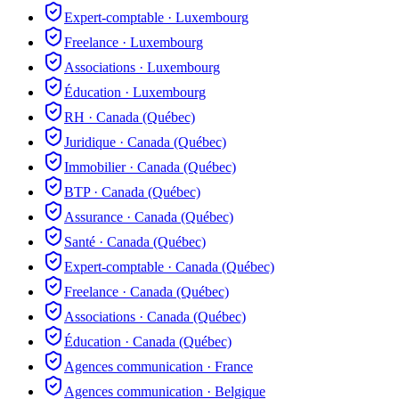
Expert-comptable
·
Luxembourg
Freelance
·
Luxembourg
Associations
·
Luxembourg
Éducation
·
Luxembourg
RH
·
Canada (Québec)
Juridique
·
Canada (Québec)
Immobilier
·
Canada (Québec)
BTP
·
Canada (Québec)
Assurance
·
Canada (Québec)
Santé
·
Canada (Québec)
Expert-comptable
·
Canada (Québec)
Freelance
·
Canada (Québec)
Associations
·
Canada (Québec)
Éducation
·
Canada (Québec)
Agences communication
·
France
Agences communication
·
Belgique