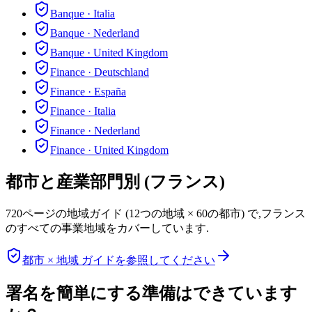
Banque
·
Italia
Banque
·
Nederland
Banque
·
United Kingdom
Finance
·
Deutschland
Finance
·
España
Finance
·
Italia
Finance
·
Nederland
Finance
·
United Kingdom
都市と産業部門別 (フランス)
720ページの地域ガイド (12つの地域 × 60の都市) で,フランス
のすべての事業地域をカバーしています.
都市 × 地域 ガイドを参照してください
署名を簡単にする準備はできています