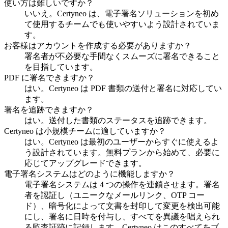
使い方は難しいですか？
いいえ。Certyneo は、電子署名ソリューションを初め
て使用するチームでも使いやすいよう設計されていま
す。
お客様はアカウントを作成する必要がありますか？
署名者が不必要な手間なくスムーズに署名できること
を目指しています。
PDF に署名できますか？
はい。Certyneo は PDF 書類の送付と署名に対応してい
ます。
署名を追跡できますか？
はい。送付した書類のステータスを追跡できます。
Certyneo は小規模チームに適していますか？
はい。Certyneo は最初のユーザーからすぐに使えるよ
う設計されています。無料プランから始めて、必要に
応じてアップグレードできます。
電子署名システムはどのように機能しますか？
電子署名システムは 4 つの操作を連鎖させます。署名
者を認証し（ユニークなメールリンク、OTP コー
ド）、暗号化によって文書を封印して変更を検出可能
にし、署名に日時を付与し、すべてを異議を唱えられ
る監査証跡に記録します。Certyneo はこのすべてをブ