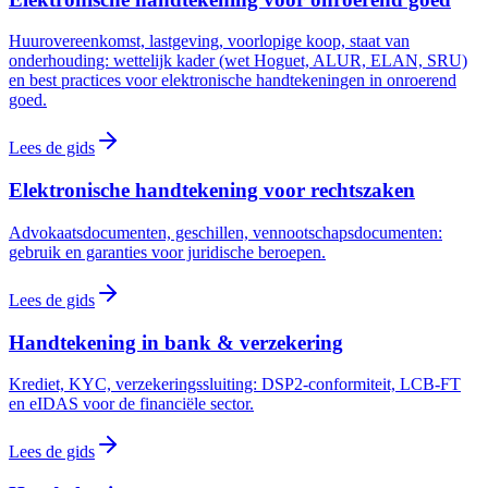
Huurovereenkomst, lastgeving, voorlopige koop, staat van
onderhouding: wettelijk kader (wet Hoguet, ALUR, ELAN, SRU)
en best practices voor elektronische handtekeningen in onroerend
goed.
Lees de gids
Elektronische handtekening voor rechtszaken
Advokaatsdocumenten, geschillen, vennootschapsdocumenten:
gebruik en garanties voor juridische beroepen.
Lees de gids
Handtekening in bank & verzekering
Krediet, KYC, verzekeringssluiting: DSP2-conformiteit, LCB-FT
en eIDAS voor de financiële sector.
Lees de gids