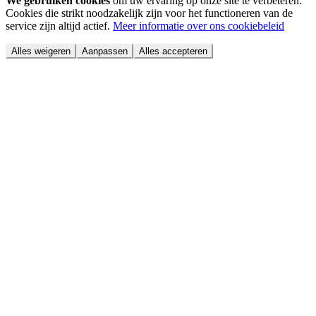
We gebruiken cookies
om uw ervaring op onze site te verbeteren.
Cookies die strikt noodzakelijk zijn voor het functioneren van de
service zijn altijd actief.
Meer informatie over ons cookiebeleid
Alles weigeren
Aanpassen
Alles accepteren