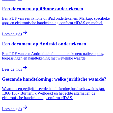
Een document op iPhone ondertekenen
Een PDF van een iPhone of iPad ondertekenen: Markup, specifieke
apps en elektronische handtekening conform eIDAS op mobiel.
Lees de gids
Een document op Android ondertekenen
Een PDF van een Android-telefoon ondertekenen: native opties,
toepassingen en handtekening met wettelijke waarde.
Lees de gids
Gescande handtekening: welke juridische waarde?
Waarom een gedigitaliseerde handtekening juridisch zwak is (art.
1366-1367 Burgerlijk Wetboek) en het echte alternatief: de
elektronische handtekening conform eIDAS.
Lees de gids