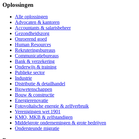
Oplossingen
Alle oplossingen
Advocaten & kantoren
Accountants & salarisbeheer
Gezondheidszorg
Onroerend goed
Human Resources
Rekruteringsbureaus
Communicatiebureaus
Bank & verzekering
Onderwijs & training
Publieke sector
Industrie
Distributie & detailhandel
Biowetenschappen
Bouw & constructie
Energierenovatie
Fotovoltaïsche energie & zelfverbruik
Verenigingen wet 1901
KMO, MKB & zelfstandigen
Middelgrote ondernemingen & grote bedrijven
Ondersteunde migratie