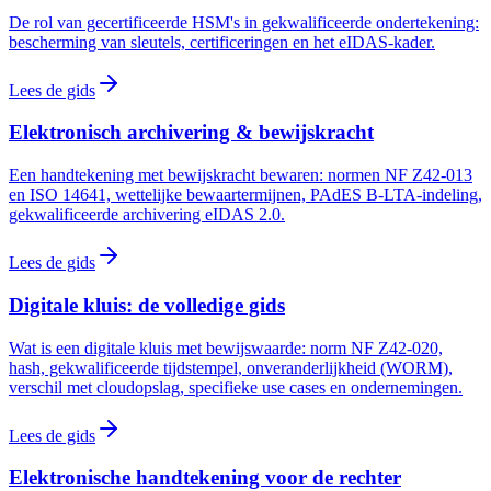
De rol van gecertificeerde HSM's in gekwalificeerde ondertekening:
bescherming van sleutels, certificeringen en het eIDAS-kader.
Lees de gids
Elektronisch archivering & bewijskracht
Een handtekening met bewijskracht bewaren: normen NF Z42-013
en ISO 14641, wettelijke bewaartermijnen, PAdES B-LTA-indeling,
gekwalificeerde archivering eIDAS 2.0.
Lees de gids
Digitale kluis: de volledige gids
Wat is een digitale kluis met bewijswaarde: norm NF Z42-020,
hash, gekwalificeerde tijdstempel, onveranderlijkheid (WORM),
verschil met cloudopslag, specifieke use cases en ondernemingen.
Lees de gids
Elektronische handtekening voor de rechter