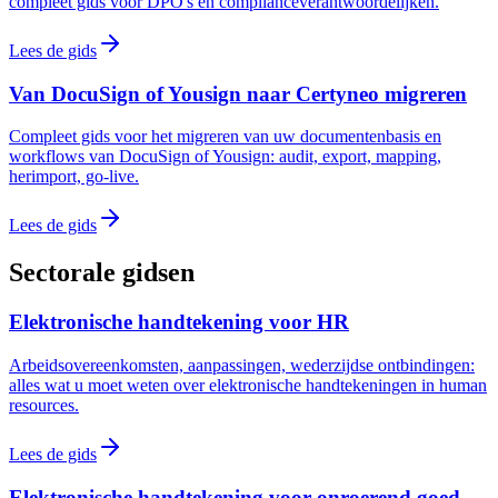
compleet gids voor DPO's en complianceverantwoordelijken.
Lees de gids
Van DocuSign of Yousign naar Certyneo migreren
Compleet gids voor het migreren van uw documentenbasis en
workflows van DocuSign of Yousign: audit, export, mapping,
herimport, go-live.
Lees de gids
Sectorale gidsen
Elektronische handtekening voor HR
Arbeidsovereenkomsten, aanpassingen, wederzijdse ontbindingen:
alles wat u moet weten over elektronische handtekeningen in human
resources.
Lees de gids
Elektronische handtekening voor onroerend goed