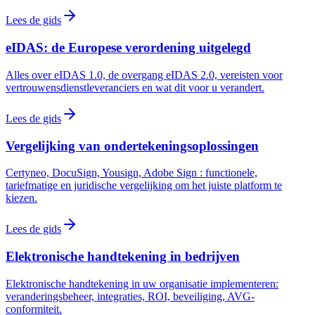
Lees de gids
eIDAS: de Europese verordening uitgelegd
Alles over eIDAS 1.0, de overgang eIDAS 2.0, vereisten voor
vertrouwensdienstleveranciers en wat dit voor u verandert.
Lees de gids
Vergelijking van ondertekeningsoplossingen
Certyneo, DocuSign, Yousign, Adobe Sign : functionele,
tariefmatige en juridische vergelijking om het juiste platform te
kiezen.
Lees de gids
Elektronische handtekening in bedrijven
Elektronische handtekening in uw organisatie implementeren:
veranderingsbeheer, integraties, ROI, beveiliging, AVG-
conformiteit.