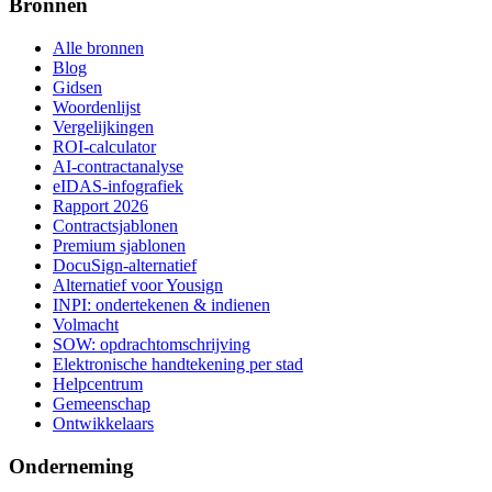
Bronnen
Alle bronnen
Blog
Gidsen
Woordenlijst
Vergelijkingen
ROI-calculator
AI-contractanalyse
eIDAS-infografiek
Rapport 2026
Contractsjablonen
Premium sjablonen
DocuSign-alternatief
Alternatief voor Yousign
INPI: ondertekenen & indienen
Volmacht
SOW: opdrachtomschrijving
Elektronische handtekening per stad
Helpcentrum
Gemeenschap
Ontwikkelaars
Onderneming