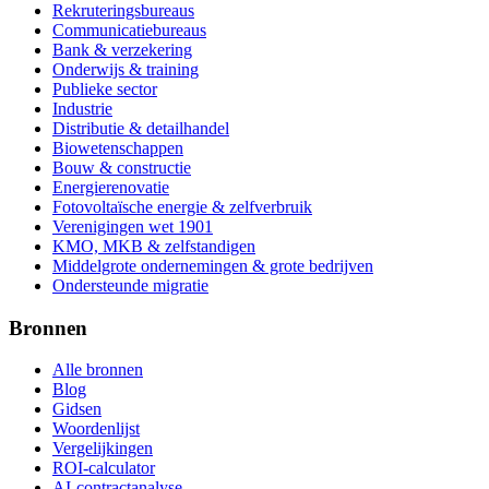
Rekruteringsbureaus
Communicatiebureaus
Bank & verzekering
Onderwijs & training
Publieke sector
Industrie
Distributie & detailhandel
Biowetenschappen
Bouw & constructie
Energierenovatie
Fotovoltaïsche energie & zelfverbruik
Verenigingen wet 1901
KMO, MKB & zelfstandigen
Middelgrote ondernemingen & grote bedrijven
Ondersteunde migratie
Bronnen
Alle bronnen
Blog
Gidsen
Woordenlijst
Vergelijkingen
ROI-calculator
AI-contractanalyse