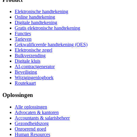
Elektronische handtekening
Online handtekening
Digitale handtekening
Gratis elektronische handtekening
Functies
Tarieven
Gekwalificeerde handtekening (QES)
Elektronische zegel
Bulkverzending
Digitale kluis
AI-contractgenerator
Beveiliging
Wijzigingenlogboek
Routekaart
Oplossingen
Alle oplossingen
Advocaten & kantoren
Accountants & salarisbeheer
Gezondheidszorg
Onroerend goed
Human Resources