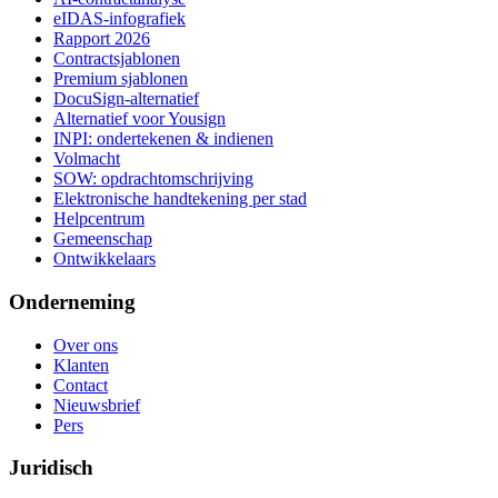
eIDAS-infografiek
Rapport 2026
Contractsjablonen
Premium sjablonen
DocuSign-alternatief
Alternatief voor Yousign
INPI: ondertekenen & indienen
Volmacht
SOW: opdrachtomschrijving
Elektronische handtekening per stad
Helpcentrum
Gemeenschap
Ontwikkelaars
Onderneming
Over ons
Klanten
Contact
Nieuwsbrief
Pers
Juridisch