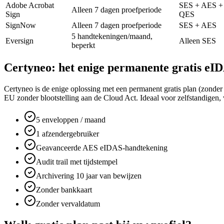
Adobe Acrobat
SES + AES +
Alleen 7 dagen proefperiode
Sign
QES
SignNow
Alleen 7 dagen proefperiode
SES + AES
5 handtekeningen/maand,
Eversign
Alleen SES
beperkt
Certyneo: het enige permanente gratis eI
Certyneo is de enige oplossing met een permanent gratis plan (zonde
EU zonder blootstelling aan de Cloud Act. Ideaal voor zelfstandigen,
5 enveloppen / maand
1 afzendergebruiker
Geavanceerde AES eIDAS-handtekening
Audit trail met tijdstempel
Archivering 10 jaar van bewijzen
Zonder bankkaart
Zonder vervaldatum