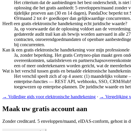
Het criterium dat de aanbiedingen het best onderscheidt, is ni
oplossing die het gratis aanbiedt: 5 enveloppen/maand zonder
tijdelijke proeven aan (30 en 14 dagen), PandaDoc beperkt tot
€9/maand 2 tot 4× goedkoper dan gelijkwaardige concurrenten.
Heeft een gratis elektronische handtekening echt juridische waarde?
Ja, op voorwaarde dat de oplossing voldoet aan de verordeni
gedateerde audit trail kan als bewijs worden aanvaard in alle 
contracten, onroerendgoedmandaten of openbare aanbestedinge
bij concurrenten.
Kan ik een gratis elektronische handtekening voor mijn professionele 
Ja, zonder beperking. Het gratis Certyneo-plan maakt geen onde
overeenkomsten, salarisbrieven en partnerschapsovereenkomste
een of meer ondertekenaren worden gericht, wat de meerderheid
Wat is het verschil tussen gratis en betaalde elektronische handtekeni
Het verschil speelt zich af op 4 assen: (1) maandelijks volume 
enterprise-functies — REST API, webhooks, SSO, CRM/HubSpot/S
toegewezen op enterprise-plannen. De juridische waarde en het
→
Volledige gids voor elektronische handtekening
·
→
Vergelijking 
Maak uw gratis account aan
Zonder creditcard. 5 enveloppen/maand, eIDAS-conform, gehost in 