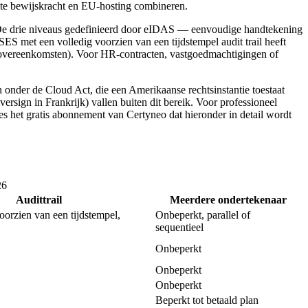
kte bewijskracht en EU-hosting combineren.
4. De drie niveaus gedefinieerd door eIDAS — eenvoudige handtekening
S met een volledig voorzien van een tijdstempel audit trail heeft
e overeenkomsten). Voor HR-contracten, vastgoedmachtigingen of
nder de Cloud Act, die een Amerikaanse rechtsinstantie toestaat
rsign in Frankrijk) vallen buiten dit bereik. Voor professioneel
es het gratis abonnement van Certyneo dat hieronder in detail wordt
26
Audittrail
Meerdere ondertekenaar
oorzien van een tijdstempel,
Onbeperkt, parallel of
sequentieel
Onbeperkt
Onbeperkt
Onbeperkt
Beperkt tot betaald plan