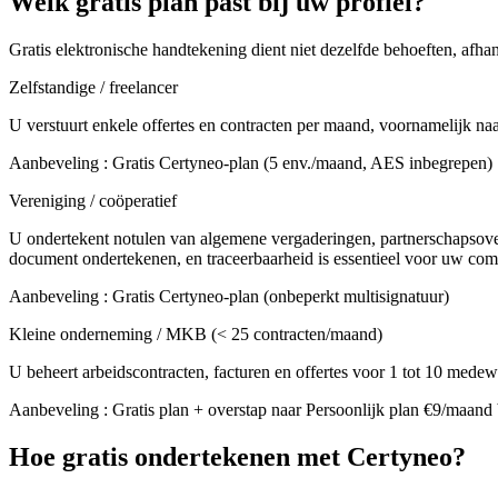
Welk gratis plan past bij uw profiel?
Gratis elektronische handtekening dient niet dezelfde behoeften, afhan
Zelfstandige / freelancer
U verstuurt enkele offertes en contracten per maand, voornamelijk naar
Aanbeveling
:
Gratis Certyneo-plan (5 env./maand, AES inbegrepen)
Vereniging / coöperatief
U ondertekent notulen van algemene vergaderingen, partnerschapsove
document ondertekenen, en traceerbaarheid is essentieel voor uw com
Aanbeveling
:
Gratis Certyneo-plan (onbeperkt multisignatuur)
Kleine onderneming / MKB (< 25 contracten/maand)
U beheert arbeidscontracten, facturen en offertes voor 1 tot 10 me
Aanbeveling
:
Gratis plan + overstap naar Persoonlijk plan €9/maand
Hoe gratis ondertekenen met Certyneo?