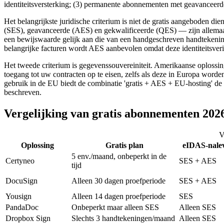
identiteitsversterking; (3) permanente abonnementen met geavanceer
Het belangrijkste juridische criterium is niet de gratis aangeboden
(SES), geavanceerde (AES) en gekwalificeerde (QES) — zijn allemaal a
een bewijswaarde gelijk aan die van een handgeschreven handtekenin
belangrijke facturen wordt AES aanbevolen omdat deze identiteitsver
Het tweede criterium is gegevenssouvereiniteit. Amerikaanse oploss
toegang tot uw contracten op te eisen, zelfs als deze in Europa worde
gebruik in de EU biedt de combinatie 'gratis + AES + EU-hosting' de 
beschreven.
Vergelijking van gratis abonnementen 202
V
Oplossing
Gratis plan
eIDAS-nale
5 env./maand, onbeperkt in de
Certyneo
SES + AES
tijd
DocuSign
Alleen 30 dagen proefperiode
SES + AES
Yousign
Alleen 14 dagen proefperiode
SES
PandaDoc
Onbeperkt maar alleen SES
Alleen SES
Dropbox Sign
Slechts 3 handtekeningen/maand
Alleen SES