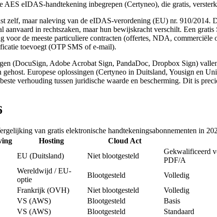
de AES eIDAS-handtekening inbegrepen (Certyneo), die gratis, verster
 dienst zelf, maar naleving van de eIDAS-verordening (EU) nr. 910/201
anvaard in rechtszaken, maar hun bewijskracht verschilt. Een gratis SE
g voor de meeste particuliere contracten (offertes, NDA, commerciël
ificatie toevoegt (OTP SMS of e-mail).
ingen (DocuSign, Adobe Acrobat Sign, PandaDoc, Dropbox Sign) vallen o
n gehost. Europese oplossingen (Certyneo in Duitsland, Yousign en Unive
beste verhouding tussen juridische waarde en bescherming. Dit is preci
6
ergelijking van gratis elektronische handtekeningsabonnementen in 20
ving
Hosting
Cloud Act
Gekwalificeerd v
EU (Duitsland)
Niet blootgesteld
PDF/A
Wereldwijd / EU-
Blootgesteld
Volledig
optie
Frankrijk (OVH)
Niet blootgesteld
Volledig
VS (AWS)
Blootgesteld
Basis
VS (AWS)
Blootgesteld
Standaard