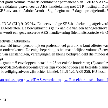
et het gratis volume, maar de combinatie "permanent plan + eIDAS AES-c
 vervaldatum, geavanceerde AES-handtekening met OTP, hosting in Dui
 SES-niveau, en Adobe Acrobat Sign begint met 7 dagen proefgebruik. V
ng eIDAS (EU) 910/2014. Een eenvoudige SES-handtekening afgeleverd 
27 EU-lidstaten. De bewijskracht is gelijk aan die van een handgeschre
n wordt een geavanceerde AES-handtekening (identiteitscontrole via 
activiteit gebruiken?
rscheid tussen persoonlijk en professioneel gebruik: u kunt offertes v
n ondertekenen. De enige beperking is het maandelijkse volume (5 en
 van zelfstandigen, verenigingen en kleine bedrijven dekt die minder
ng?
— gratis = 5 enveloppen, betaald = 25 tot enkele honderden; (2) aantal 
lack/Salesforce-integraties zijn voorbehouden aan betaalde plannen; (
 beveiligingsniveau zijn echter identiek (TLS 1.3, AES-256, EU-hostin
van oplossingen
·
→
eIDAS-verordening
·
→
Een elektronische handt
de EU.