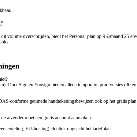
kbaar.
?
 dit volume overschrijden, biedt het Personal-plan op 9 €/maand 25 e
ooks.
ningen
iet?
tum). DocuSign en Yousign bieden alleen temporaire proefversies (30 
DAS-conforme getimede handtekeningsbewijzen ook op het gratis plan. D
 de afzender moet een gratis account aanmaken.
rsleuteling, EU-hosting) identiek ongeacht het tariefplan.