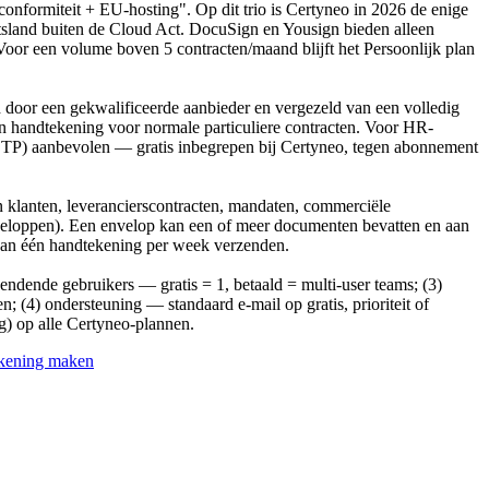
onformiteit + EU-hosting". Op dit trio is Certyneo in 2026 de enige
tsland buiten de Cloud Act. DocuSign en Yousign bieden alleen
oor een volume boven 5 contracten/maand blijft het Persoonlijk plan
door een gekwalificeerde aanbieder en vergezeld van een volledig
ven handtekening voor normale particuliere contracten. Voor HR-
OTP) aanbevolen — gratis inbegrepen bij Certyneo, tegen abonnement
an klanten, leverancierscontracten, mandaten, commerciële
veloppen). Een envelop kan een of meer documenten bevatten en aan
 dan één handtekening per week verzenden.
zendende gebruikers — gratis = 1, betaald = multi-user teams; (3)
4) ondersteuning — standaard e-mail op gratis, prioriteit of
g) op alle Certyneo-plannen.
ekening maken