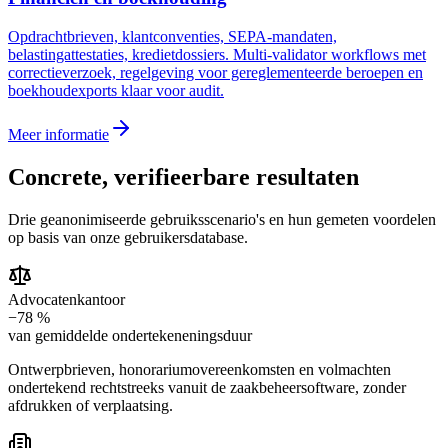
Opdrachtbrieven, klantconventies, SEPA-mandaten,
belastingattestaties, kredietdossiers. Multi-validator workflows met
correctieverzoek, regelgeving voor gereglementeerde beroepen en
boekhoudexports klaar voor audit.
Meer informatie
Concrete, verifieerbare resultaten
Drie geanonimiseerde gebruiksscenario's en hun gemeten voordelen
op basis van onze gebruikersdatabase.
Advocatenkantoor
−78 %
van gemiddelde ondertekeneningsduur
Ontwerpbrieven, honorariumovereenkomsten en volmachten
ondertekend rechtstreeks vanuit de zaakbeheersoftware, zonder
afdrukken of verplaatsing.