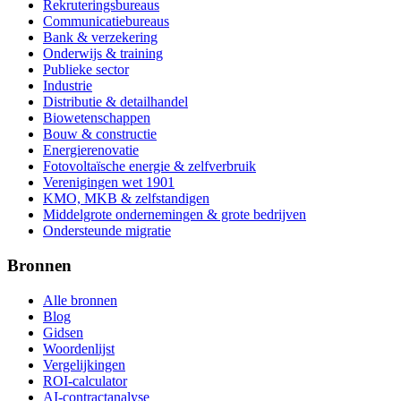
Rekruteringsbureaus
Communicatiebureaus
Bank & verzekering
Onderwijs & training
Publieke sector
Industrie
Distributie & detailhandel
Biowetenschappen
Bouw & constructie
Energierenovatie
Fotovoltaïsche energie & zelfverbruik
Verenigingen wet 1901
KMO, MKB & zelfstandigen
Middelgrote ondernemingen & grote bedrijven
Ondersteunde migratie
Bronnen
Alle bronnen
Blog
Gidsen
Woordenlijst
Vergelijkingen
ROI-calculator
AI-contractanalyse