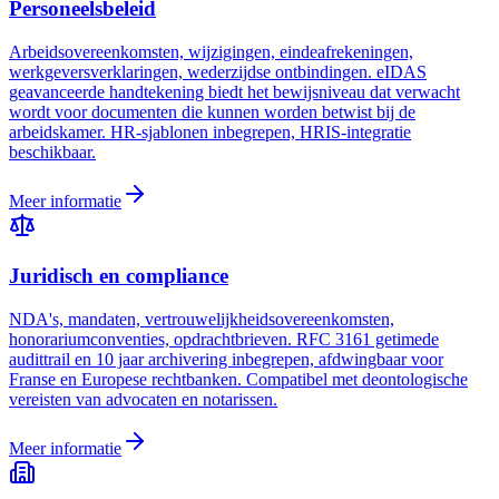
Personeelsbeleid
Arbeidsovereenkomsten, wijzigingen, eindeafrekeningen,
werkgeversverklaringen, wederzijdse ontbindingen. eIDAS
geavanceerde handtekening biedt het bewijsniveau dat verwacht
wordt voor documenten die kunnen worden betwist bij de
arbeidskamer. HR-sjablonen inbegrepen, HRIS-integratie
beschikbaar.
Meer informatie
Juridisch en compliance
NDA's, mandaten, vertrouwelijkheidsovereenkomsten,
honorariumconventies, opdrachtbrieven. RFC 3161 getimede
audittrail en 10 jaar archivering inbegrepen, afdwingbaar voor
Franse en Europese rechtbanken. Compatibel met deontologische
vereisten van advocaten en notarissen.
Meer informatie