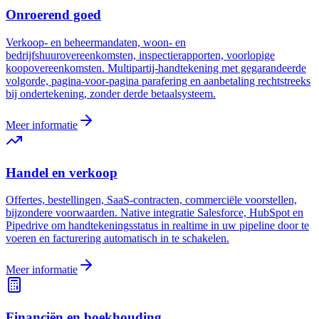
Onroerend goed
Verkoop- en beheermandaten, woon- en
bedrijfshuurovereenkomsten, inspectierapporten, voorlopige
koopovereenkomsten. Multipartij-handtekening met gegarandeerde
volgorde, pagina-voor-pagina parafering en aanbetaling rechtstreeks
bij ondertekening, zonder derde betaalsysteem.
Meer informatie
Handel en verkoop
Offertes, bestellingen, SaaS-contracten, commerciële voorstellen,
bijzondere voorwaarden. Native integratie Salesforce, HubSpot en
Pipedrive om handtekeningsstatus in realtime in uw pipeline door te
voeren en facturering automatisch in te schakelen.
Meer informatie
Financiën en boekhouding