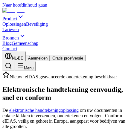
Naar hoofdinhoud gaan
Product
Oplossingen
Beveiliging
Tarieven
Bronnen
Blog
Gemeenschap
Contact
NL-BE
Aanmelden
Gratis proefversie
Menu
Nieuw: eIDAS geavanceerde ondertekening beschikbaar
Elektronische handtekening
eenvoudig,
snel
en conform
De
elektronische handtekeningoplossing
om uw documenten in
enkele klikken te verzenden, ondertekenen en volgen. Conform
eIDAS, veilig en gehost in Europa, aangepast voor bedrijven van
alle grootten.