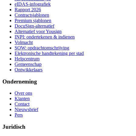
eIDAS-infografiek
Rapport 2026
Contractsjablonen
Premium sjablonen
DocuSign-alternatief
Alternatief voor Yousign
INPI: ondertekenen & indienen
Volmacht
SOW: opdrachtomschrijving
Elektronische handtekening per stad
Helpcentrum
Gemeenschap
Ontwikkelaars
Onderneming
Over ons
Klanten
Contact
Nieuwsbrief
Pers
Juridisch