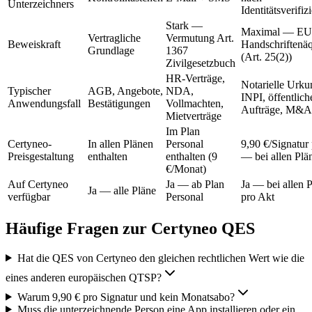
Unterzeichners
Identitätsverifiz
Stark —
Maximal — EU
Vertragliche
Vermutung Art.
Beweiskraft
Handschriftenäq
Grundlage
1367
(Art. 25(2))
Zivilgesetzbuch
HR-Verträge,
Notarielle Urku
Typischer
AGB, Angebote,
NDA,
INPI, öffentlich
Anwendungsfall
Bestätigungen
Vollmachten,
Aufträge, M&A
Mietverträge
Im Plan
Certyneo-
In allen Plänen
Personal
9,90 €/Signatur
Preisgestaltung
enthalten
enthalten (9
— bei allen Plä
€/Monat)
Auf Certyneo
Ja — ab Plan
Ja — bei allen 
Ja — alle Pläne
verfügbar
Personal
pro Akt
Häufige Fragen zur Certyneo QES
Hat die QES von Certyneo den gleichen rechtlichen Wert wie die
eines anderen europäischen QTSP?
Warum 9,90 € pro Signatur und kein Monatsabo?
Muss die unterzeichnende Person eine App installieren oder ein