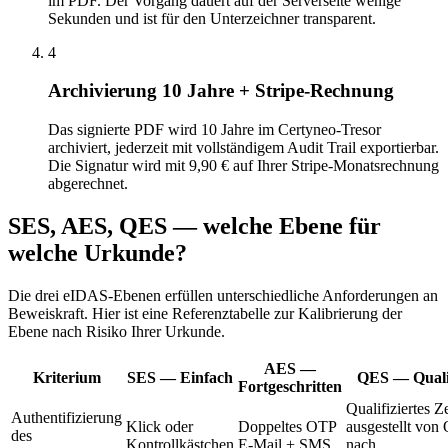
im PDF. Der Vorgang dauert auf der Serverseite wenige
Sekunden und ist für den Unterzeichner transparent.
4
Archivierung 10 Jahre + Stripe-Rechnung
Das signierte PDF wird 10 Jahre im Certyneo-Tresor
archiviert, jederzeit mit vollständigem Audit Trail exportierbar.
Die Signatur wird mit 9,90 € auf Ihrer Stripe-Monatsrechnung
abgerechnet.
SES, AES, QES — welche Ebene für
welche Urkunde?
Die drei eIDAS-Ebenen erfüllen unterschiedliche Anforderungen an
Beweiskraft. Hier ist eine Referenztabelle zur Kalibrierung der
Ebene nach Risiko Ihrer Urkunde.
AES —
Kriterium
SES — Einfach
QES — Qualif
Fortgeschritten
Qualifiziertes Ze
Authentifizierung
Klick oder
Doppeltes OTP
ausgestellt von
des
Kontrollkästchen
E-Mail + SMS
nach