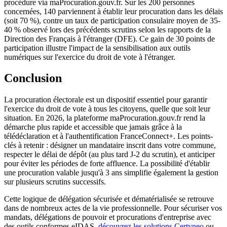
procédure via maProcuration.gouv.fr. Sur les 200 personnes
concernées, 140 parviennent à établir leur procuration dans les délais
(soit 70 %), contre un taux de participation consulaire moyen de 35-
40 % observé lors des précédents scrutins selon les rapports de la
Direction des Français à l'étranger (DFE). Ce gain de 30 points de
participation illustre l'impact de la sensibilisation aux outils
numériques sur l'exercice du droit de vote à l'étranger.
Conclusion
La procuration électorale est un dispositif essentiel pour garantir
l'exercice du droit de vote à tous les citoyens, quelle que soit leur
situation. En 2026, la plateforme maProcuration.gouv.fr rend la
démarche plus rapide et accessible que jamais grâce à la
télédéclaration et à l'authentification FranceConnect+. Les points-
clés à retenir : désigner un mandataire inscrit dans votre commune,
respecter le délai de dépôt (au plus tard J-2 du scrutin), et anticiper
pour éviter les périodes de forte affluence. La possibilité d'établir
une procuration valable jusqu'à 3 ans simplifie également la gestion
sur plusieurs scrutins successifs.
Cette logique de délégation sécurisée et dématérialisée se retrouve
dans de nombreux actes de la vie professionnelle. Pour sécuriser vos
mandats, délégations de pouvoir et procurations d'entreprise avec
des outils conformes eIDAS,
découvrez les solutions Certyneo
ou