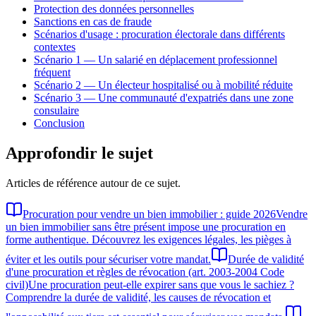
Protection des données personnelles
Sanctions en cas de fraude
Scénarios d'usage : procuration électorale dans différents
contextes
Scénario 1 — Un salarié en déplacement professionnel
fréquent
Scénario 2 — Un électeur hospitalisé ou à mobilité réduite
Scénario 3 — Une communauté d'expatriés dans une zone
consulaire
Conclusion
Approfondir le sujet
Articles de référence autour de ce sujet.
Procuration pour vendre un bien immobilier : guide 2026
Vendre
un bien immobilier sans être présent impose une procuration en
forme authentique. Découvrez les exigences légales, les pièges à
éviter et les outils pour sécuriser votre mandat.
Durée de validité
d'une procuration et règles de révocation (art. 2003-2004 Code
civil)
Une procuration peut-elle expirer sans que vous le sachiez ?
Comprendre la durée de validité, les causes de révocation et