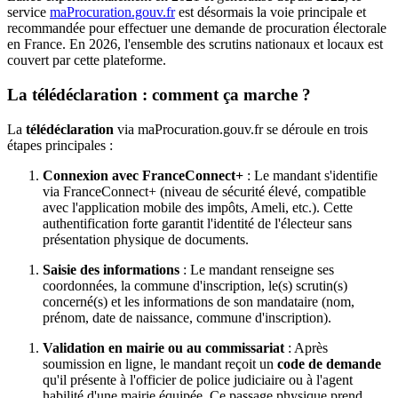
service
maProcuration.gouv.fr
est désormais la voie principale et
recommandée pour effectuer une demande de procuration électorale
en France. En 2026, l'ensemble des scrutins nationaux et locaux est
couvert par cette plateforme.
La télédéclaration : comment ça marche ?
La
télédéclaration
via maProcuration.gouv.fr se déroule en trois
étapes principales :
Connexion avec FranceConnect+
: Le mandant s'identifie
via FranceConnect+ (niveau de sécurité élevé, compatible
avec l'application mobile des impôts, Ameli, etc.). Cette
authentification forte garantit l'identité de l'électeur sans
présentation physique de documents.
Saisie des informations
: Le mandant renseigne ses
coordonnées, la commune d'inscription, le(s) scrutin(s)
concerné(s) et les informations de son mandataire (nom,
prénom, date de naissance, commune d'inscription).
Validation en mairie ou au commissariat
: Après
soumission en ligne, le mandant reçoit un
code de demande
qu'il présente à l'officier de police judiciaire ou à l'agent
habilité d'une mairie équipée. Ce passage physique prend