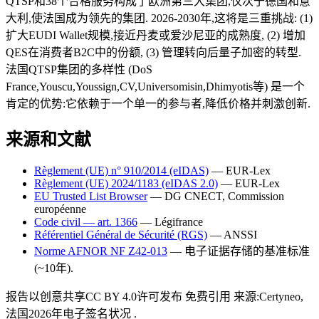
QTSP和38个合格服务构成了欧洲第三大集团,仅次于德国和意
大利,使法国成为领先的集团. 2026-2030年,这将是三重挑战: (1)
扩大EUDI Wallet规模,接近丹麦或爱沙尼亚的成熟度, (2) 增加
QES在消费者B2C中的份额, (3) 管理转向后量子加密的转型.
法国QTSP集团的多样性 (DoS
France,Youscu,Youssign,CV,Universomisin,Dhimyotis等) 是一个
肯定的优势:它依赖于一个单一的参与者,降低价格并刺激创新.
来源和文献
Règlement (UE) n° 910/2014 (eIDAS)
— EUR-Lex
Règlement (UE) 2024/1183 (eIDAS 2.0)
— EUR-Lex
EU Trusted List Browser
— DG CNECT, Commission
européenne
Code civil — art. 1366
— Légifrance
Référentiel Général de Sécurité (RGS)
— ANSSI
Norme AFNOR NF Z42-013
—
电子证据存储的基准标准
(~10年).
报告以创意共享CC BY 4.0许可发布 免费引用 来源:Certyneo,
法国2026年电子签名状况 .