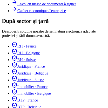
Envoi en masse de documents à signer
Cachet électronique d'entreprise
După sector și țară
Descoperiți soluțiile noastre de semnătură electronică adaptate
profesiei și țării dumneavoastră.
RH
·
France
RH
·
Belgique
RH
·
Suisse
Juridique
·
France
Juridique
·
Belgique
Juridique
·
Suisse
Immobilier
·
France
Immobilier
·
Belgique
BTP
·
France
BTP
·
Belgique