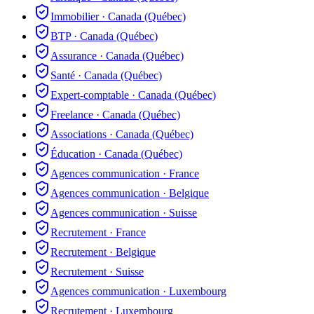
Immobilier
·
Canada (Québec)
BTP
·
Canada (Québec)
Assurance
·
Canada (Québec)
Santé
·
Canada (Québec)
Expert-comptable
·
Canada (Québec)
Freelance
·
Canada (Québec)
Associations
·
Canada (Québec)
Éducation
·
Canada (Québec)
Agences communication
·
France
Agences communication
·
Belgique
Agences communication
·
Suisse
Recrutement
·
France
Recrutement
·
Belgique
Recrutement
·
Suisse
Agences communication
·
Luxembourg
Recrutement
·
Luxembourg