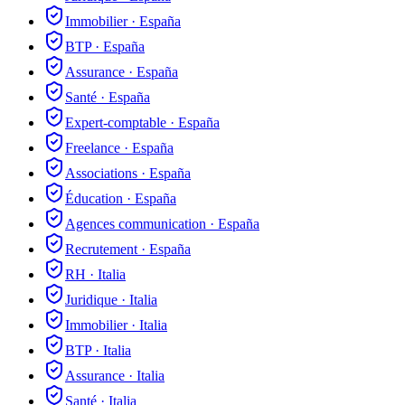
Immobilier
·
España
BTP
·
España
Assurance
·
España
Santé
·
España
Expert-comptable
·
España
Freelance
·
España
Associations
·
España
Éducation
·
España
Agences communication
·
España
Recrutement
·
España
RH
·
Italia
Juridique
·
Italia
Immobilier
·
Italia
BTP
·
Italia
Assurance
·
Italia
Santé
·
Italia