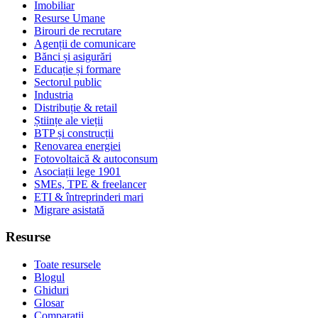
Imobiliar
Resurse Umane
Birouri de recrutare
Agenții de comunicare
Bănci și asigurări
Educație și formare
Sectorul public
Industria
Distribuție & retail
Științe ale vieții
BTP și construcții
Renovarea energiei
Fotovoltaică & autoconsum
Asociații lege 1901
SMEs, TPE & freelancer
ETI & întreprinderi mari
Migrare asistată
Resurse
Toate resursele
Blogul
Ghiduri
Glosar
Comparații