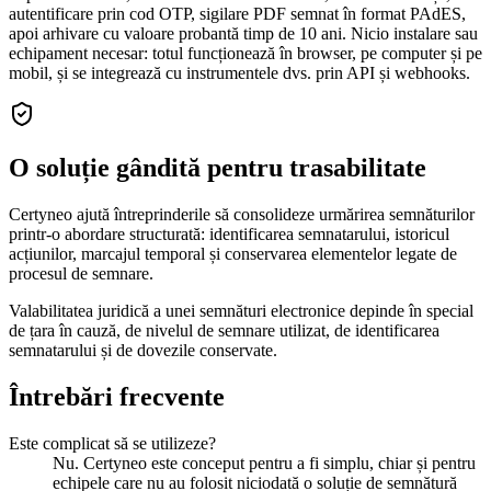
autentificare prin cod OTP, sigilare PDF semnat în format PAdES,
apoi arhivare cu valoare probantă timp de 10 ani. Nicio instalare sau
echipament necesar: totul funcționează în browser, pe computer și pe
mobil, și se integrează cu instrumentele dvs. prin API și webhooks.
O soluție gândită pentru trasabilitate
Certyneo ajută întreprinderile să consolideze urmărirea semnăturilor
printr-o abordare structurată: identificarea semnatarului, istoricul
acțiunilor, marcajul temporal și conservarea elementelor legate de
procesul de semnare.
Valabilitatea juridică a unei semnături electronice depinde în special
de țara în cauză, de nivelul de semnare utilizat, de identificarea
semnatarului și de dovezile conservate.
Întrebări frecvente
Este complicat să se utilizeze?
Nu. Certyneo este conceput pentru a fi simplu, chiar și pentru
echipele care nu au folosit niciodată o soluție de semnătură