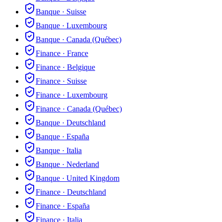
Banque
·
Suisse
Banque
·
Luxembourg
Banque
·
Canada (Québec)
Finance
·
France
Finance
·
Belgique
Finance
·
Suisse
Finance
·
Luxembourg
Finance
·
Canada (Québec)
Banque
·
Deutschland
Banque
·
España
Banque
·
Italia
Banque
·
Nederland
Banque
·
United Kingdom
Finance
·
Deutschland
Finance
·
España
Finance
·
Italia