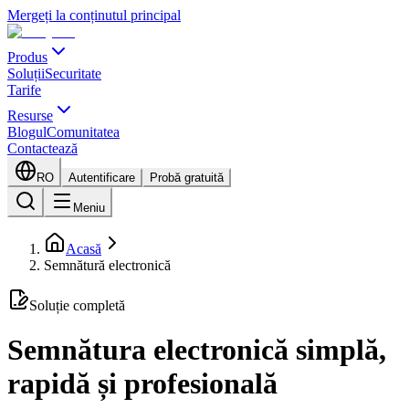
Mergeți la conținutul principal
Produs
Soluții
Securitate
Tarife
Resurse
Blogul
Comunitatea
Contactează
RO
Autentificare
Probă gratuită
Meniu
Acasă
Semnătură electronică
Soluție completă
Semnătura electronică simplă,
rapidă și profesională