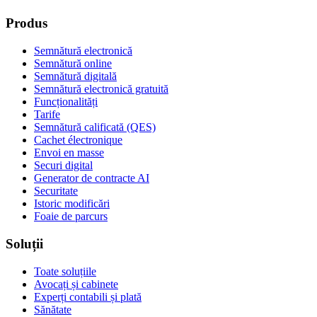
Produs
Semnătură electronică
Semnătură online
Semnătură digitală
Semnătură electronică gratuită
Funcționalități
Tarife
Semnătură calificată (QES)
Cachet électronique
Envoi en masse
Securi digital
Generator de contracte AI
Securitate
Istoric modificări
Foaie de parcurs
Soluții
Toate soluțiile
Avocați și cabinete
Experți contabili și plată
Sănătate