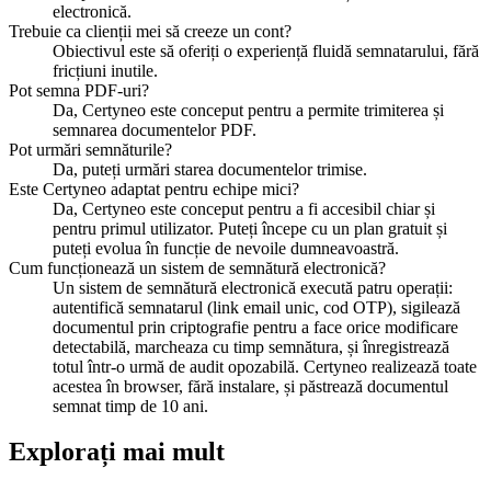
electronică.
Trebuie ca clienții mei să creeze un cont?
Obiectivul este să oferiți o experiență fluidă semnatarului, fără
fricțiuni inutile.
Pot semna PDF-uri?
Da, Certyneo este conceput pentru a permite trimiterea și
semnarea documentelor PDF.
Pot urmări semnăturile?
Da, puteți urmări starea documentelor trimise.
Este Certyneo adaptat pentru echipe mici?
Da, Certyneo este conceput pentru a fi accesibil chiar și
pentru primul utilizator. Puteți începe cu un plan gratuit și
puteți evolua în funcție de nevoile dumneavoastră.
Cum funcționează un sistem de semnătură electronică?
Un sistem de semnătură electronică execută patru operații:
autentifică semnatarul (link email unic, cod OTP), sigilează
documentul prin criptografie pentru a face orice modificare
detectabilă, marcheaza cu timp semnătura, și înregistrează
totul într-o urmă de audit opozabilă. Certyneo realizează toate
acestea în browser, fără instalare, și păstrează documentul
semnat timp de 10 ani.
Explorați mai mult