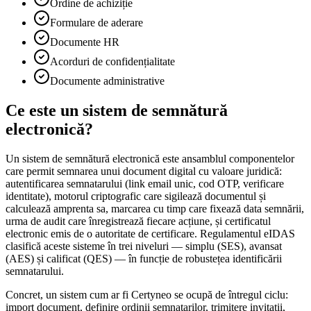
Ordine de achiziție
Formulare de aderare
Documente HR
Acorduri de confidențialitate
Documente administrative
Ce este un sistem de semnătură
electronică?
Un sistem de semnătură electronică este ansamblul componentelor
care permit semnarea unui document digital cu valoare juridică:
autentificarea semnatarului (link email unic, cod OTP, verificare
identitate), motorul criptografic care sigilează documentul și
calculează amprenta sa, marcarea cu timp care fixează data semnării,
urma de audit care înregistrează fiecare acțiune, și certificatul
electronic emis de o autoritate de certificare. Regulamentul eIDAS
clasifică aceste sisteme în trei niveluri — simplu (SES), avansat
(AES) și calificat (QES) — în funcție de robustețea identificării
semnatarului.
Concret, un sistem cum ar fi Certyneo se ocupă de întregul ciclu:
import document, definire ordinii semnatarilor, trimitere invitații,