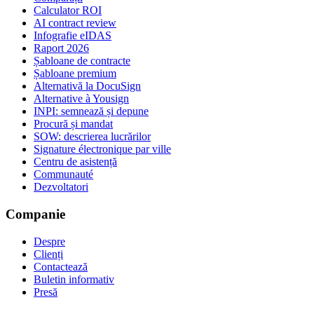
Calculator ROI
AI contract review
Infografie eIDAS
Raport 2026
Șabloane de contracte
Șabloane premium
Alternativă la DocuSign
Alternative à Yousign
INPI: semnează și depune
Procură și mandat
SOW: descrierea lucrărilor
Signature électronique par ville
Centru de asistență
Communauté
Dezvoltatori
Companie
Despre
Clienți
Contactează
Buletin informativ
Presă