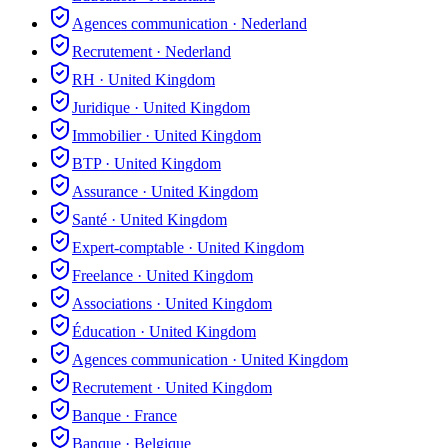
Agences communication
·
Nederland
Recrutement
·
Nederland
RH
·
United Kingdom
Juridique
·
United Kingdom
Immobilier
·
United Kingdom
BTP
·
United Kingdom
Assurance
·
United Kingdom
Santé
·
United Kingdom
Expert-comptable
·
United Kingdom
Freelance
·
United Kingdom
Associations
·
United Kingdom
Éducation
·
United Kingdom
Agences communication
·
United Kingdom
Recrutement
·
United Kingdom
Banque
·
France
Banque
·
Belgique