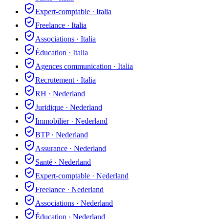
Expert-comptable
·
Italia
Freelance
·
Italia
Associations
·
Italia
Éducation
·
Italia
Agences communication
·
Italia
Recrutement
·
Italia
RH
·
Nederland
Juridique
·
Nederland
Immobilier
·
Nederland
BTP
·
Nederland
Assurance
·
Nederland
Santé
·
Nederland
Expert-comptable
·
Nederland
Freelance
·
Nederland
Associations
·
Nederland
Éducation
·
Nederland