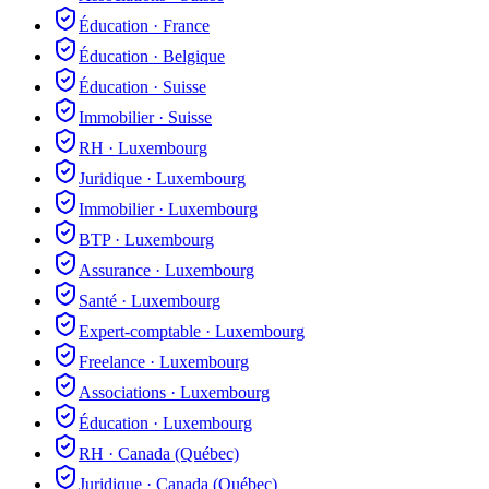
Éducation
·
France
Éducation
·
Belgique
Éducation
·
Suisse
Immobilier
·
Suisse
RH
·
Luxembourg
Juridique
·
Luxembourg
Immobilier
·
Luxembourg
BTP
·
Luxembourg
Assurance
·
Luxembourg
Santé
·
Luxembourg
Expert-comptable
·
Luxembourg
Freelance
·
Luxembourg
Associations
·
Luxembourg
Éducation
·
Luxembourg
RH
·
Canada (Québec)
Juridique
·
Canada (Québec)