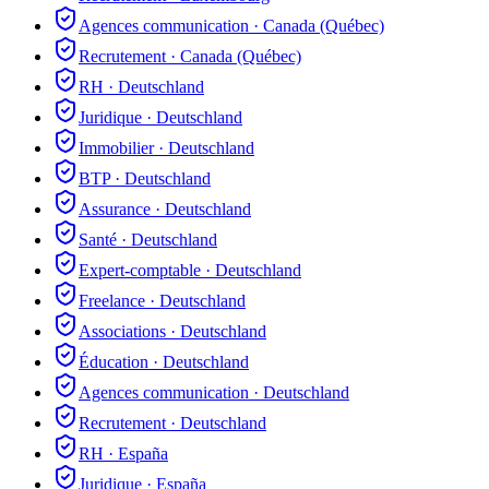
Agences communication
·
Canada (Québec)
Recrutement
·
Canada (Québec)
RH
·
Deutschland
Juridique
·
Deutschland
Immobilier
·
Deutschland
BTP
·
Deutschland
Assurance
·
Deutschland
Santé
·
Deutschland
Expert-comptable
·
Deutschland
Freelance
·
Deutschland
Associations
·
Deutschland
Éducation
·
Deutschland
Agences communication
·
Deutschland
Recrutement
·
Deutschland
RH
·
España
Juridique
·
España