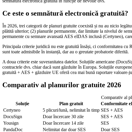
semnătură electronică gratuită în funcție de nevoile dvs.
Ce este o semnătură electronică gratuită?
În 2026, trei categorii de planuri gratuite coexistă și nu au nicio legătu
plătită ulterior; (2) planurile permanente, dar limitate la nivelul de s
permanente cu semnare avansată AES eIDAS inclusă (Certyneo), care c
Principala criterie juridică nu este gratuită însăși, ci conformitatea
sunt toate admisibile în instanță, dar au o greutate probatorie diferită.
A doua criterie este suveranitatea datelor. Soluțiile americane (Docu
contractele dvs. chiar dacă sunt găzduite în Europa. Soluțiile europen
gratuită + AES + găzduire UE oferă cea mai bună raportare valoare-jur
Comparativ al planurilor gratuite 2026
Comparativ al pl
Soluție
Plan gratuit
Conformitate 
Certyneo
5 plicuri/lună, nelimitat în timp
SES + AES
DocuSign
Doar încercare 30 zile
SES + AES
Yousign
Doar încercare 14 zile
SES
PandaDoc
Nelimitat dar doar SES
Doar SES