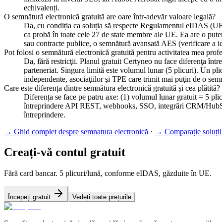
echivalenți.
O semnătură electronică gratuită are oare într-adevăr valoare legală?
Da, cu condiția ca soluția să respecte Regulamentul eIDAS (UE) 
ca probă în toate cele 27 de state membre ale UE. Ea are o pute
sau contracte publice, o semnătură avansată AES (verificare a i
Pot folosi o semnătură electronică gratuită pentru activitatea mea prof
Da, fără restricţii. Planul gratuit Certyneo nu face diferenţa înt
parteneriat. Singura limită este volumul lunar (5 plicuri). Un p
independente, asociaţiilor şi TPE care trimit mai puţin de o se
Care este diferența dintre semnătura electronică gratuită și cea plătită?
Diferența se face pe patru axe: (1) volumul lunar gratuit = 5 plicur
întreprindere API REST, webhooks, SSO, integrări CRM/HubSpot/Sl
întreprindere.
→
Ghid complet despre semnatura electronică
·
→
Comparație soluții
Creați-vă contul gratuit
Fără card bancar. 5 plicuri/lună, conforme eIDAS, găzduite în UE.
Începeți gratuit
Vedeți toate prețurile