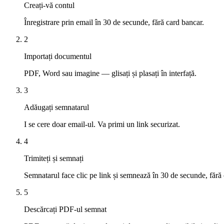
Creați-vă contul
Înregistrare prin email în 30 de secunde, fără card bancar.
2
Importați documentul
PDF, Word sau imagine — glisați și plasați în interfață.
3
Adăugați semnatarul
I se cere doar email-ul. Va primi un link securizat.
4
Trimiteți și semnați
Semnatarul face clic pe link și semnează în 30 de secunde, fără 
5
Descărcați PDF-ul semnat