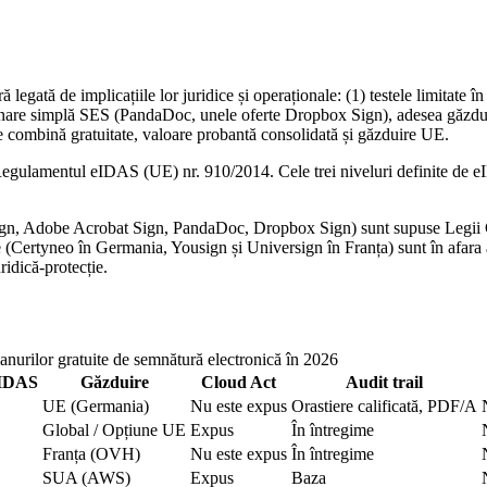
ră legată de implicațiile lor juridice și operaționale: (1) testele limitat
emnare simplă SES (PandaDoc, unele oferte Dropbox Sign), adesea găzduite 
ombină gratuitate, valoare probantă consolidată și găzduire UE.
 cu Regulamentul eIDAS (UE) nr. 910/2014. Cele trei niveluri definite d
Sign, Adobe Acrobat Sign, PandaDoc, Dropbox Sign) sunt supuse Legii Clo
e (Certyneo în Germania, Yousign și Universign în Franța) sunt în afara 
idică-protecție.
anurilor gratuite de semnătură electronică în 2026
eIDAS
Găzduire
Cloud Act
Audit trail
UE (Germania)
Nu este expus
Orastiere calificată, PDF/A
Global / Opțiune UE
Expus
În întregime
Franța (OVH)
Nu este expus
În întregime
SUA (AWS)
Expus
Baza