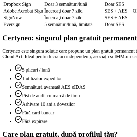
Dropbox Sign
Doar 3 semnături/lună
Doar SES
Adobe Acrobat Sign
Încercaţi doar 7 zile.
SES + AES + 
SignNow
Încercaţi doar 7 zile.
SES + AES
Eversign
5 semnături/lună, limitată
Doar SES
Certyneo: singurul plan gratuit permanen
Certyneo este singura soluție care propune un plan gratuit permanent
Cloud Act. Ideal pentru lucrători independenți, asociații și IMM-uri ca
5 plicuri / lună
1 utilizator expeditor
Semnătură avansată AES eIDAS
Pist de audit cu marcă de timp
Arhivare 10 ani a dovezilor
Fără card bancar
Fără expirare
Care plan gratuit, după profilul tău?