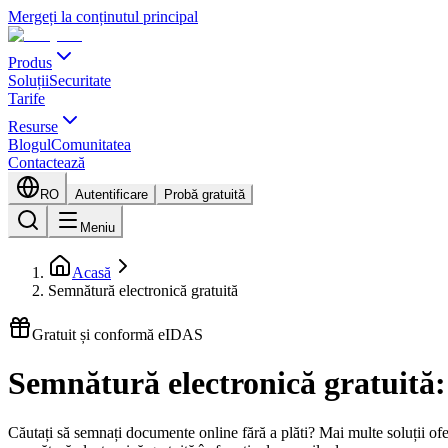
Mergeți la conținutul principal
Produs
Soluții
Securitate
Tarife
Resurse
Blogul
Comunitatea
Contactează
RO
Autentificare
Probă gratuită
Meniu
Acasă
Semnătură electronică gratuită
Gratuit și conformă eIDAS
Semnătură electronică gratuită
Căutați să semnați documente online fără a plăti? Mai multe soluții ofe