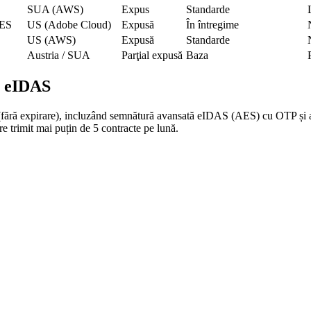
SUA (AWS)
Expus
Standarde
QES
US (Adobe Cloud)
Expusă
În întregime
US (AWS)
Expusă
Standarde
Austria / SUA
Parţial expusă
Baza
t eIDAS
 (fără expirare), incluzând semnătură avansată eIDAS (AES) cu OTP și 
re trimit mai puțin de 5 contracte pe lună.