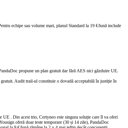
. Pentru echipe sau volume mari, planul Standard la 19 €/lună include
. PandaDoc propune un plan gratuit dar fără AES nici găzduire UE.
it. Audit trail-ul constituie o dovadă acceptabilă în justiție în
UE . Din acest trio, Certyneo este singura soluție care îl va oferi
Yousign oferă doar teste temporare (30 și 14 zile), PandaDoc
onal la 9 €/lună rămâne la 2 × 4 mai ieftin decât concurenții