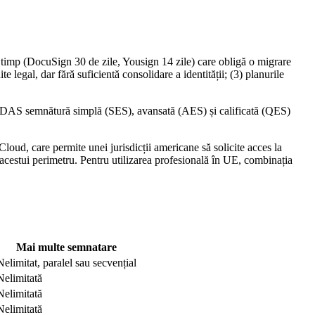
e în timp (DocuSign 30 de zile, Yousign 14 zile) care obligă o migrare
legal, dar fără suficientă consolidare a identității; (3) planurile
e eIDAS semnătură simplă (SES), avansată (AES) și calificată (QES)
ud, care permite unei jurisdicții americane să solicite acces la
acestui perimetru. Pentru utilizarea profesională în UE, combinația
Mai multe semnatare
Nelimitat, paralel sau secvențial
Nelimitată
Nelimitată
Nelimitată