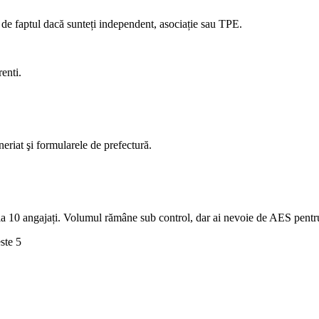
e de faptul dacă sunteți independent, asociație sau TPE.
renti.
eriat şi formularele de prefectură.
ă la 10 angajați. Volumul rămâne sub control, dar ai nevoie de AES pent
ste 5