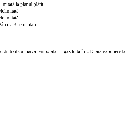
Limitată la planul plătit
Nelimitată
Nelimitată
Până la 3 semnatari
audit trail cu marcă temporală — găzduită în UE fără expunere la