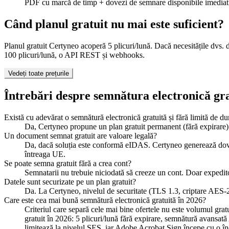
PDF cu marcă de timp + dovezi de semnare disponibile imediat
Când planul gratuit nu mai este suficient?
Planul gratuit Certyneo acoperă 5 plicuri/lună. Dacă necesitățile dvs.
100 plicuri/lună, o API REST și webhooks.
Vedeți toate prețurile
Întrebări despre semnătura electronică gr
Există cu adevărat o semnătură electronică gratuită și fără limită de du
Da, Certyneo propune un plan gratuit permanent (fără expirare)
Un document semnat gratuit are valoare legală?
Da, dacă soluția este conformă eIDAS. Certyneo generează dovezi
întreaga UE.
Se poate semna gratuit fără a crea cont?
Semnatarii nu trebuie niciodată să creeze un cont. Doar expedito
Datele sunt securizate pe un plan gratuit?
Da. La Certyneo, nivelul de securitate (TLS 1.3, criptare AES-25
Care este cea mai bună semnătură electronică gratuită în 2026?
Criteriul care separă cele mai bine ofertele nu este volumul gra
gratuit în 2026: 5 plicuri/lună fără expirare, semnătură avans
limitează la nivelul SES, iar Adobe Acrobat Sign începe cu o înc