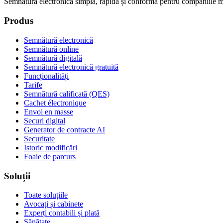
Semnătura electronică simplă, rapidă și conformă pentru companiile 
Produs
Semnătură electronică
Semnătură online
Semnătură digitală
Semnătură electronică gratuită
Funcționalități
Tarife
Semnătură calificată (QES)
Cachet électronique
Envoi en masse
Securi digital
Generator de contracte AI
Securitate
Istoric modificări
Foaie de parcurs
Soluții
Toate soluțiile
Avocați și cabinete
Experți contabili și plată
Sănătate