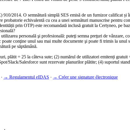
910/2014. O semnătură simplă SES emisă de un furnizor calificat și înso
re probatorie echivalentă cu cea a unei semnături manuscrise pentru con
dentității prin OTP) este recomandată inclusă gratuit la Certyneo, pe ba
esională?
re utilizarea personală şi profesională: puteţi semna preţuri de vânzare, c
lic poate conţine unul sau mai multe documente şi poate fi trimis la unul
mnătură pe săptămână.
i, plătit = 25 la câteva sute; (2) numărul de utilizatori emitenți gratuit = 
ack/Salesforce sunt rezervate planurilor plătite; (4) suportul standard
·
→
Regulamentul eIDAS
·
→
Créer une signature électronique