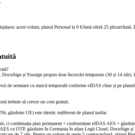
.
 depășesc acest volum, planul Personal la 9 €/lună oferă 25 plicuri/lună
atuită
rată?
. DocuSign și Yousign propun doar încercări temporare (30 și 14 zile)
 de semnare cu marcă temporală conforme eIDAS chiar și pe planul gratu
rul trebuie să creeze un cont gratuit.
6, găzduire UE) este identic indiferent de planul tarifar.
tuit, ci combinația plan permanent + conformitate eIDAS AES + găzduire 
ată AES cu OTP, găzduire în Germania în afara Legii Cloud. DocuSign și 
ercare de 7 zile. Pentru un volum de peste 5 contracte/lună, planul Pers