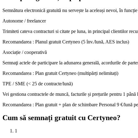
Semnătura electronică gratuită nu servește la aceleași nevoi, în funcți
Autonome / freelancer
Trimiteti cateva contracturi si citate pe luna, in principal clientilor recu
Recomandarea
:
Planul gratuit Certyneo (5 înv./lună, AES inclus)
Asociație / cooperativă
Semnaţi actele de participare la adunarea generală, acordurile de parten
Recomandarea
:
Plan gratuit Certyneo (multipărți nelimitați)
TPE / SME (< 25 de contracte/lună)
Vei gestiona contractele de muncă, facturile și prețurile pentru 1 pân
Recomandarea
:
Plan gratuit + plan de schimbare Personal 9 €/lună pe
Cum să semnați gratuit cu Certyneo?
1