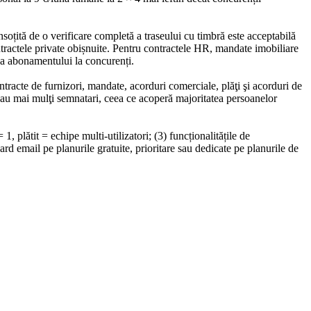
țită de o verificare completă a traseului cu timbră este acceptabilă
tractele private obișnuite. Pentru contractele HR, mandate imobiliare
za abonamentului la concurenți.
ontracte de furnizori, mandate, acorduri comerciale, plăţi şi acorduri de
 sau mai mulţi semnatari, ceea ce acoperă majoritatea persoanelor
1, plătit = echipe multi-utilizatori; (3) funcționalitățile de
 email pe planurile gratuite, prioritare sau dedicate pe planurile de