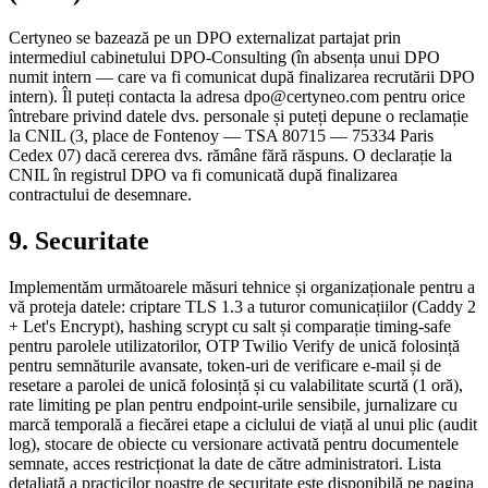
Certyneo se bazează pe un DPO externalizat partajat prin
intermediul cabinetului DPO-Consulting (în absența unui DPO
numit intern — care va fi comunicat după finalizarea recrutării DPO
intern). Îl puteți contacta la adresa dpo@certyneo.com pentru orice
întrebare privind datele dvs. personale și puteți depune o reclamație
la CNIL (3, place de Fontenoy — TSA 80715 — 75334 Paris
Cedex 07) dacă cererea dvs. rămâne fără răspuns. O declarație la
CNIL în registrul DPO va fi comunicată după finalizarea
contractului de desemnare.
9. Securitate
Implementăm următoarele măsuri tehnice și organizaționale pentru a
vă proteja datele: criptare TLS 1.3 a tuturor comunicațiilor (Caddy 2
+ Let's Encrypt), hashing scrypt cu salt și comparație timing-safe
pentru parolele utilizatorilor, OTP Twilio Verify de unică folosință
pentru semnăturile avansate, token-uri de verificare e-mail și de
resetare a parolei de unică folosință și cu valabilitate scurtă (1 oră),
rate limiting pe plan pentru endpoint-urile sensibile, jurnalizare cu
marcă temporală a fiecărei etape a ciclului de viață al unui plic (audit
log), stocare de obiecte cu versionare activată pentru documentele
semnate, acces restricționat la date de către administratori. Lista
detaliată a practicilor noastre de securitate este disponibilă pe pagina