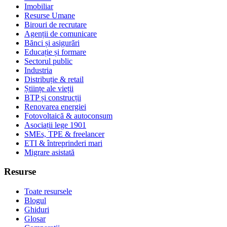
Imobiliar
Resurse Umane
Birouri de recrutare
Agenții de comunicare
Bănci și asigurări
Educație și formare
Sectorul public
Industria
Distribuție & retail
Științe ale vieții
BTP și construcții
Renovarea energiei
Fotovoltaică & autoconsum
Asociații lege 1901
SMEs, TPE & freelancer
ETI & întreprinderi mari
Migrare asistată
Resurse
Toate resursele
Blogul
Ghiduri
Glosar