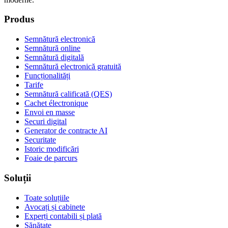
Produs
Semnătură electronică
Semnătură online
Semnătură digitală
Semnătură electronică gratuită
Funcționalități
Tarife
Semnătură calificată (QES)
Cachet électronique
Envoi en masse
Securi digital
Generator de contracte AI
Securitate
Istoric modificări
Foaie de parcurs
Soluții
Toate soluțiile
Avocați și cabinete
Experți contabili și plată
Sănătate