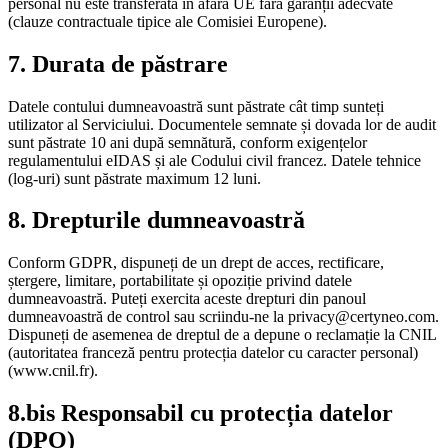
personal nu este transferată în afara UE fără garanții adecvate
(clauze contractuale tipice ale Comisiei Europene).
7. Durata de păstrare
Datele contului dumneavoastră sunt păstrate cât timp sunteți
utilizator al Serviciului. Documentele semnate și dovada lor de audit
sunt păstrate 10 ani după semnătură, conform exigențelor
regulamentului eIDAS și ale Codului civil francez. Datele tehnice
(log-uri) sunt păstrate maximum 12 luni.
8. Drepturile dumneavoastră
Conform GDPR, dispuneți de un drept de acces, rectificare,
ștergere, limitare, portabilitate și opoziție privind datele
dumneavoastră. Puteți exercita aceste drepturi din panoul
dumneavoastră de control sau scriindu-ne la privacy@certyneo.com.
Dispuneți de asemenea de dreptul de a depune o reclamație la CNIL
(autoritatea franceză pentru protecția datelor cu caracter personal)
(www.cnil.fr).
8.bis Responsabil cu protecția datelor
(DPO)