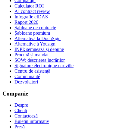
Comparații
Calculator ROI
AI contract review
Infografie eIDAS
Raport 2026
Șabloane de contracte
Șabloane premium
Alternativă la DocuSign
Alternative à Yousign
INPI: semnează și depune
Procură și mandat
SOW: descrierea lucrărilor
Signature électronique par ville
Centru de asistență
Communauté
Dezvoltatori
Companie
Despre
Clienți
Contactează
Buletin informativ
Presă