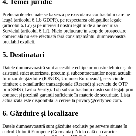
4. Temei juridic
Prelucrările efectuate se bazează pe executarea contractului care ne
leagă (articolul 6.1.b GDPR), pe respectarea obligațiilor legale
(articolul 6.1.c) și pe interesul nostru legitim de a ne securiza
Serviciul (articolul 6.1.f). Nicio prelucrare în scop de prospectare
comercială nu este efectuată fără consimțământul dumneavoastră
prealabil explicit.
5. Destinatari
Datele dumneavoastră sunt accesibile echipelor noastre tehnice și de
asistență strict autorizate, precum și subcontractanților noștri actuali:
furnizor de găzduire (IONOS, Uniunea Europeană), serviciu de
trimitere a e-mailurilor tranzacționale (Resend) și serviciu de OTP
prin SMS (Twilio Verify). Toți subcontractanții noștri sunt legați prin
contract și prezintă garanții suficiente în materie de securitate. Lista
actualizată este disponibilă la cerere la privacy@certyneo.com.
6. Găzduire și localizare
Datele dumneavoastră sunt găzduite exclusiv pe servere situate în
cadrul Uniunii Europene (Germania). Nicio dată cu caracter