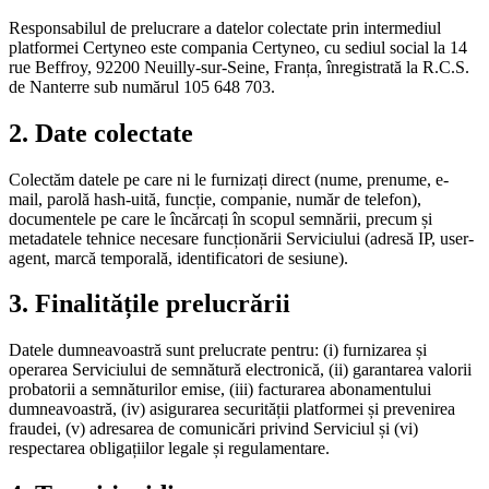
Responsabilul de prelucrare a datelor colectate prin intermediul
platformei Certyneo este compania Certyneo, cu sediul social la 14
rue Beffroy, 92200 Neuilly-sur-Seine, Franța, înregistrată la R.C.S.
de Nanterre sub numărul 105 648 703.
2. Date colectate
Colectăm datele pe care ni le furnizați direct (nume, prenume, e-
mail, parolă hash-uită, funcție, companie, număr de telefon),
documentele pe care le încărcați în scopul semnării, precum și
metadatele tehnice necesare funcționării Serviciului (adresă IP, user-
agent, marcă temporală, identificatori de sesiune).
3. Finalitățile prelucrării
Datele dumneavoastră sunt prelucrate pentru: (i) furnizarea și
operarea Serviciului de semnătură electronică, (ii) garantarea valorii
probatorii a semnăturilor emise, (iii) facturarea abonamentului
dumneavoastră, (iv) asigurarea securității platformei și prevenirea
fraudei, (v) adresarea de comunicări privind Serviciul și (vi)
respectarea obligațiilor legale și regulamentare.