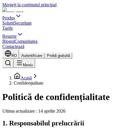
Mergeți la conținutul principal
Produs
Soluții
Securitate
Tarife
Resurse
Blogul
Comunitatea
Contactează
RO
Autentificare
Probă gratuită
Meniu
Acasă
Confidențialitate
Politică de confidențialitate
Ultima actualizare : 14 aprilie 2026
1. Responsabilul prelucrării