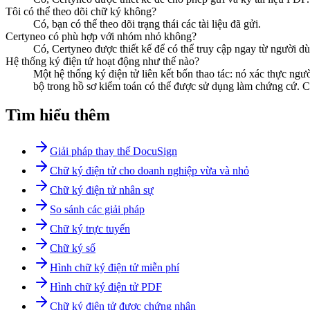
Tôi có thể theo dõi chữ ký không?
Có, bạn có thể theo dõi trạng thái các tài liệu đã gửi.
Certyneo có phù hợp với nhóm nhỏ không?
Có, Certyneo được thiết kế để có thể truy cập ngay từ người dù
Hệ thống ký điện tử hoạt động như thế nào?
Một hệ thống ký điện tử liên kết bốn thao tác: nó xác thực ngườ
bộ trong hồ sơ kiểm toán có thể được sử dụng làm chứng cứ. Cert
Tìm hiểu thêm
Giải pháp thay thế DocuSign
Chữ ký điện tử cho doanh nghiệp vừa và nhỏ
Chữ ký điện tử nhân sự
So sánh các giải pháp
Chữ ký trực tuyến
Chữ ký số
Hình chữ ký điện tử miễn phí
Hình chữ ký điện tử PDF
Chữ ký điện tử được chứng nhận