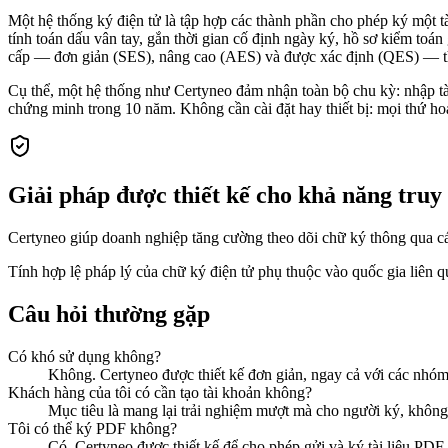
Một hệ thống ký điện tử là tập hợp các thành phần cho phép ký một tài
tính toán dấu vân tay, gắn thời gian cố định ngày ký, hồ sơ kiểm to
cấp — đơn giản (SES), nâng cao (AES) và được xác định (QES) — th
Cụ thể, một hệ thống như Certyneo đảm nhận toàn bộ chu kỳ: nhập tài
chứng minh trong 10 năm. Không cần cài đặt hay thiết bị: mọi thứ ho
Giải pháp được thiết kế cho khả năng truy
Certyneo giúp doanh nghiệp tăng cường theo dõi chữ ký thông qua cách
Tính hợp lệ pháp lý của chữ ký điện tử phụ thuộc vào quốc gia liên 
Câu hỏi thường gặp
Có khó sử dụng không?
Không. Certyneo được thiết kế đơn giản, ngay cả với các nhóm
Khách hàng của tôi có cần tạo tài khoản không?
Mục tiêu là mang lại trải nghiệm mượt mà cho người ký, không 
Tôi có thể ký PDF không?
Có, Certyneo được thiết kế để cho phép gửi và ký tài liệu PDF.