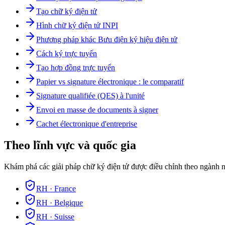
Tạo chữ ký điện tử
Hình chữ ký điện tử INPI
Phương pháp khác Bưu điện ký hiệu điện tử
Cách ký trực tuyến
Tạo hợp đồng trực tuyến
Papier vs signature électronique : le comparatif
Signature qualifiée (QES) à l'unité
Envoi en masse de documents à signer
Cachet électronique d'entreprise
Theo lĩnh vực và quốc gia
Khám phá các giải pháp chữ ký điện tử được điều chỉnh theo ngành n
RH
·
France
RH
·
Belgique
RH
·
Suisse