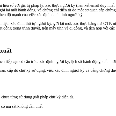
 liệu số với giá trị pháp lý: xác thực người ký (liên kết email duy nh
án ghi lại mỗi hành động, và chứng chỉ điện tử do một cơ quan cấp chứn
eo độ mạnh của việc xác định danh tính người ký.
 liệu, xác định thứ tự người ký, gửi lời mời, xác thực bằng mã OTP, n
ạt động trong trình duyệt, trên máy tính và di động, và tích hợp với c
 xuất
 tiếp cận có cấu trúc: xác định người ký, lịch sử hành động, dấu thời g
quan, cấp độ chữ ký sử dụng, việc xác định người ký và bằng chứng đư
 chưa từng sử dụng giải pháp chữ ký điện tử.
có ma sát không cần thiết.