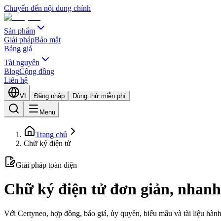
Chuyển đến nội dung chính
Sản phẩm
Giải pháp
Bảo mật
Bảng giá
Tài nguyên
Blog
Cộng đồng
Liên hệ
VI
Đăng nhập
Dùng thử miễn phí
Menu
Trang chủ
Chữ ký điện tử
Giải pháp toàn diện
Chữ ký điện tử đơn giản, nhanh
Với Certyneo, hợp đồng, báo giá, ủy quyền, biểu mẫu và tài liệu hành 