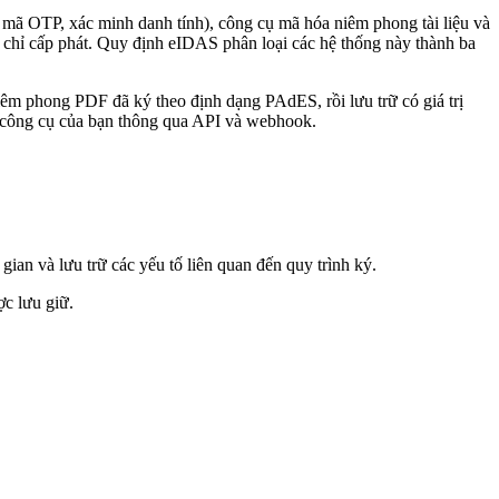
ất, mã OTP, xác minh danh tính), công cụ mã hóa niêm phong tài liệu và
g chỉ cấp phát. Quy định eIDAS phân loại các hệ thống này thành ba
iêm phong PDF đã ký theo định dạng PAdES, rồi lưu trữ có giá trị
ác công cụ của bạn thông qua API và webhook.
ian và lưu trữ các yếu tố liên quan đến quy trình ký.
ợc lưu giữ.