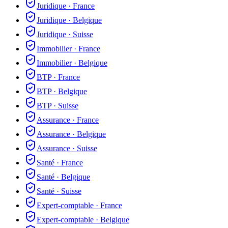
Juridique
·
France
Juridique
·
Belgique
Juridique
·
Suisse
Immobilier
·
France
Immobilier
·
Belgique
BTP
·
France
BTP
·
Belgique
BTP
·
Suisse
Assurance
·
France
Assurance
·
Belgique
Assurance
·
Suisse
Santé
·
France
Santé
·
Belgique
Santé
·
Suisse
Expert-comptable
·
France
Expert-comptable
·
Belgique