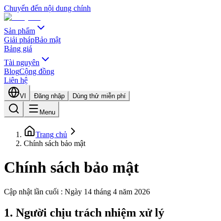
Chuyển đến nội dung chính
Sản phẩm
Giải pháp
Bảo mật
Bảng giá
Tài nguyên
Blog
Cộng đồng
Liên hệ
VI
Đăng nhập
Dùng thử miễn phí
Menu
Trang chủ
Chính sách bảo mật
Chính sách bảo mật
Cập nhật lần cuối : Ngày 14 tháng 4 năm 2026
1. Người chịu trách nhiệm xử lý