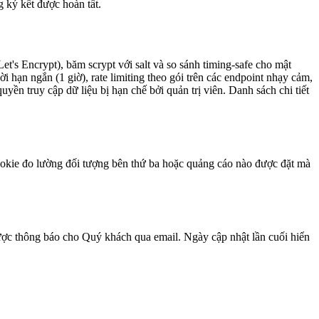
 ký kết được hoàn tất.
t's Encrypt), băm scrypt với salt và so sánh timing-safe cho mật
 hạn ngắn (1 giờ), rate limiting theo gói trên các endpoint nhạy cảm,
uyền truy cập dữ liệu bị hạn chế bởi quản trị viên. Danh sách chi tiết
ookie đo lường đối tượng bên thứ ba hoặc quảng cáo nào được đặt mà
được thông báo cho Quý khách qua email. Ngày cập nhật lần cuối hiển