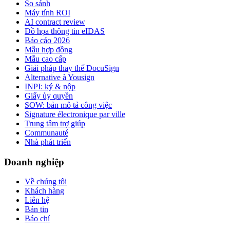
So sánh
Máy tính ROI
AI contract review
Đồ họa thông tin eIDAS
Báo cáo 2026
Mẫu hợp đồng
Mẫu cao cấp
Giải pháp thay thế DocuSign
Alternative à Yousign
INPI: ký & nộp
Giấy ủy quyền
SOW: bản mô tả công việc
Signature électronique par ville
Trung tâm trợ giúp
Communauté
Nhà phát triển
Doanh nghiệp
Về chúng tôi
Khách hàng
Liên hệ
Bản tin
Báo chí