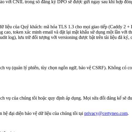
báo với CNIL trong sổ đăng ký DPO sẽ được gửi ngay sau khi hợp đồng
 dữ liệu của Quý khách: mã hóa TLS 1.3 cho mọi giao tiếp (Caddy 2 + Le
ao, token xác minh email và đặt lại mật khẩu sử dụng một lần với thời
it log), lưu trữ đối tượng với versioning được bật trên tài liệu đã ký, q
Dịch vụ (quản lý phiên, tùy chọn ngôn ngữ, bảo vệ CSRF). Không có c
Dịch vụ của chúng tôi hoặc quy định áp dụng. Mọi sửa đổi đáng kể sẽ 
 hệ đại diện bảo vệ dữ liệu của chúng tôi tại
privacy@certyneo.com
.