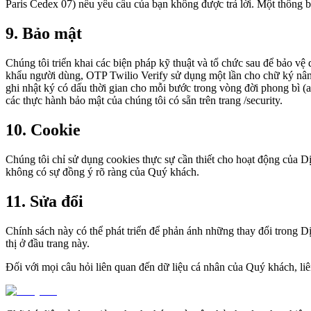
Paris Cedex 07) nếu yêu cầu của bạn không được trả lời. Một thông 
9. Bảo mật
Chúng tôi triển khai các biện pháp kỹ thuật và tổ chức sau để bảo vệ
khẩu người dùng, OTP Twilio Verify sử dụng một lần cho chữ ký nâng c
ghi nhật ký có dấu thời gian cho mỗi bước trong vòng đời phong bì (aud
các thực hành bảo mật của chúng tôi có sẵn trên trang /security.
10. Cookie
Chúng tôi chỉ sử dụng cookies thực sự cần thiết cho hoạt động của 
không có sự đồng ý rõ ràng của Quý khách.
11. Sửa đổi
Chính sách này có thể phát triển để phản ánh những thay đổi trong 
thị ở đầu trang này.
Đối với mọi câu hỏi liên quan đến dữ liệu cá nhân của Quý khách, liên