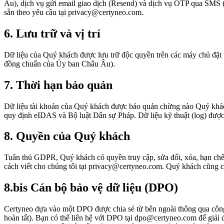
Âu), dịch vụ gửi email giao dịch (Resend) và dịch vụ OTP qua SMS (
sẵn theo yêu cầu tại privacy@certyneo.com.
6. Lưu trữ và vị trí
Dữ liệu của Quý khách được lưu trữ độc quyền trên các máy chủ đặ
đồng chuẩn của Ủy ban Châu Âu).
7. Thời hạn bảo quản
Dữ liệu tài khoản của Quý khách được bảo quản chừng nào Quý khách
quy định eIDAS và Bộ luật Dân sự Pháp. Dữ liệu kỹ thuật (log) được
8. Quyền của Quý khách
Tuân thủ GDPR, Quý khách có quyền truy cập, sửa đổi, xóa, hạn chế,
cách viết cho chúng tôi tại privacy@certyneo.com. Quý khách cũng c
8.bis Cán bộ bảo vệ dữ liệu (DPO)
Certyneo dựa vào một DPO được chia sẻ từ bên ngoài thông qua cô
hoàn tất). Bạn có thể liên hệ với DPO tại dpo@certyneo.com để giải