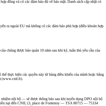
ởi hợp đồng và có các đảm bảo đủ về bảo mật. Danh sách cập nhật có
huyển ra ngoài EU mà không có các đảm bảo phù hợp (điều khoản hợp
của chúng được bảo quản 10 năm sau khi ký, tuân thủ yêu cầu của
ó thể thực hiện các quyền này từ bảng điều khiển của mình hoặc bằng
 (www.cnil.fr).
 nhiệm nội bộ — sẽ được thông báo sau khi tuyển dụng DPO nội bộ
ửi khiếu nại đến CNIL (3, place de Fontenoy — TSA 80715 — 75334