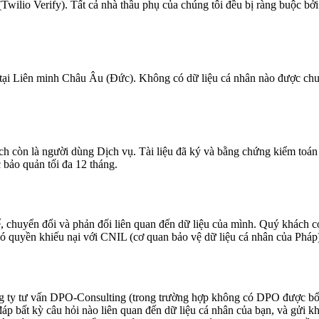
Twilio Verify). Tất cả nhà thầu phụ của chúng tôi đều bị ràng buộc b
t tại Liên minh Châu Âu (Đức). Không có dữ liệu cá nhân nào được c
 còn là người dùng Dịch vụ. Tài liệu đã ký và bằng chứng kiểm toán 
 bảo quản tối đa 12 tháng.
 chuyển đổi và phản đối liên quan đến dữ liệu của mình. Quý khách c
ó quyền khiếu nại với CNIL (cơ quan bảo vệ dữ liệu cá nhân của Pháp)
ng ty tư vấn DPO-Consulting (trong trường hợp không có DPO được bổ
 đáp bất kỳ câu hỏi nào liên quan đến dữ liệu cá nhân của bạn, và g