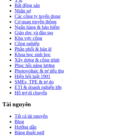
Bất động sản
Nhân sự
Các công ty tuyển dụng
Cơ quan truyền thông
Ngân hàng & bảo hiểm
Giáo dục và đào tạo
Khu vực công
Công nghiệp
Phân phối & bán lẻ
Khoa học sinh học
Xây dựng & công trình
Phục hồi năng lượng
Photovoltaic & tự tiêu thụ
Hiệp hội luật 1901
SMEs, TPE & tự do
ETI & doanh nghiệp lớn
Hỗ trợ di chuyển
Tài nguyên
Tất cả tài nguyên
Blog
Hướng dẫn
Bảng thuật ngữ