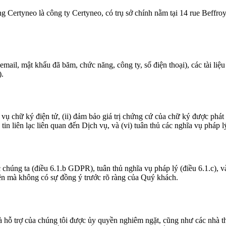
g Certyneo là công ty Certyneo, có trụ sở chính nằm tại 14 rue Beffro
mail, mật khẩu đã băm, chức năng, công ty, số điện thoại), các tài liệu
).
vụ chữ ký điện tử, (ii) đảm bảo giá trị chứng cứ của chữ ký được phát
in liên lạc liên quan đến Dịch vụ, và (vi) tuân thủ các nghĩa vụ pháp l
chúng ta (điều 6.1.b GDPR), tuân thủ nghĩa vụ pháp lý (điều 6.1.c), và 
ện mà không có sự đồng ý trước rõ ràng của Quý khách.
à hỗ trợ của chúng tôi được ủy quyền nghiêm ngặt, cũng như các nhà t