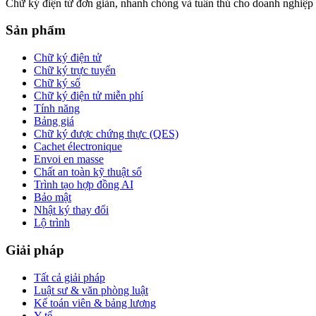
Chữ ký điện tử đơn giản, nhanh chóng và tuân thủ cho doanh nghiệp 
Sản phẩm
Chữ ký điện tử
Chữ ký trực tuyến
Chữ ký số
Chữ ký điện tử miễn phí
Tính năng
Bảng giá
Chữ ký được chứng thực (QES)
Cachet électronique
Envoi en masse
Chất an toàn kỹ thuật số
Trình tạo hợp đồng AI
Bảo mật
Nhật ký thay đổi
Lộ trình
Giải pháp
Tất cả giải pháp
Luật sư & văn phòng luật
Kế toán viên & bảng lương
Y tế