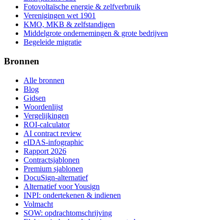
Fotovoltaïsche energie & zelfverbruik
Verenigingen wet 1901
KMO, MKB & zelfstandigen
Middelgrote ondernemingen & grote bedrijven
Begeleide migratie
Bronnen
Alle bronnen
Blog
Gidsen
Woordenlijst
Vergelijkingen
ROI-calculator
AI contract review
eIDAS-infographic
Rapport 2026
Contractsjablonen
Premium sjablonen
DocuSign-alternatief
Alternatief voor Yousign
INPI: ondertekenen & indienen
Volmacht
SOW: opdrachtomschrijving