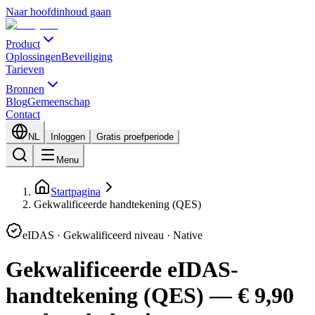
Naar hoofdinhoud gaan
Product
Oplossingen
Beveiliging
Tarieven
Bronnen
Blog
Gemeenschap
Contact
NL
Inloggen
Gratis proefperiode
Menu
Startpagina
Gekwalificeerde handtekening (QES)
eIDAS · Gekwalificeerd niveau · Native
Gekwalificeerde eIDAS-
handtekening (QES) — € 9,90