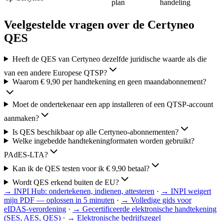
plan
handeling
Veelgestelde vragen over de Certyneo
QES
Heeft de QES van Certyneo dezelfde juridische waarde als die
van een andere Europese QTSP?
Waarom € 9,90 per handtekening en geen maandabonnement?
Moet de ondertekenaar een app installeren of een QTSP-account
aanmaken?
Is QES beschikbaar op alle Certyneo-abonnementen?
Welke ingebedde handtekeningformaten worden gebruikt?
PAdES-LTA?
Kan ik de QES testen voor ik € 9,90 betaal?
Wordt QES erkend buiten de EU?
→
INPI Hub: ondertekenen, indienen, attesteren
·
→
INPI weigert
mijn PDF — oplossen in 5 minuten
·
→
Volledige gids voor
eIDAS-verordening
·
→
Gecertificeerde elektronische handtekening
(SES, AES, QES)
·
→
Elektronische bedrijfszegel