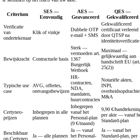
SES —
AES —
QES —
Criterium
Eenvoudig
Geavanceerd
Gekwalificeerd
Gekwalificeerd
Verificatie
Dubbele OTP
certificaat verleend
van
Klik of vinkje
e-mail + SMS
door QTSP na
ondertekenaar
identiteitsverificatie
Sterk —
Maximaal —
vermoeden art.
gelijkwaardig aan
Bewijskracht
Contractuele basis
1367
handschrift EU (art
Burgerlijk
25(2))
Wetboek
HR-
Notariële akten,
contracten,
Typische use
AVG, offertes,
INPI,
NDA,
case
ontvangstbewijzen
overheidsopdrachte
mandaten,
M&A
huurcontracten
Inbegrepen
9,90 €/handtekenin
Certyneo-
Inbegrepen in alle
vanaf het
per akte — vanaf h
prijzen
plannen
Personal-plan
Standard-plan
(9 €/maand)
Ja — vanaf
Ja — vanaf het
Beschikbaar
Ja — alle plannen
het Personal-
Standard-plan, per
op Certyneo