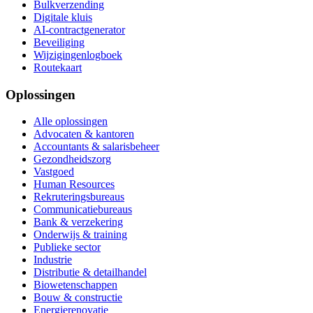
Bulkverzending
Digitale kluis
AI-contractgenerator
Beveiliging
Wijzigingenlogboek
Routekaart
Oplossingen
Alle oplossingen
Advocaten & kantoren
Accountants & salarisbeheer
Gezondheidszorg
Vastgoed
Human Resources
Rekruteringsbureaus
Communicatiebureaus
Bank & verzekering
Onderwijs & training
Publieke sector
Industrie
Distributie & detailhandel
Biowetenschappen
Bouw & constructie
Energierenovatie