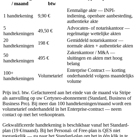
/ maand
btw
Eenmalige akte — INPI-
1 handtekening
9,90 €
indiening, openbare aanbesteding,
authentieke akte
5
Advocaten- of notariskantoor —
49,50 €
handtekeningen
regelmatige wettelijke akten
20
Gemiddeld notariskantoor —
198 €
handtekeningen
normale akten + authentieke akten
Zakenkantoor / M&A —
50
495 €
sluitingen en akten met hoog
handtekeningen
belang
Enterprise Contract — korting
100+
Volumetarief
onderhandeld volgens maandelijks
handtekeningen
volume
Prijs incl. btw. Gefactureerd aan het einde van de maand via Stripe
als aanvulling op uw Certyneo-abonnement (Standard, Business of
Business Pro). Bij meer dan 100 handtekeningen/maand wordt een
volumetarief onderhandeld in het Enterprise-contract — neem
contact op met het verkoopteam.
Gekwalificeerde handtekening is beschikbaar vanaf het Standard-
plan (19 €/maand). Bij het Personal- of Free-plan is QES niet
toegankelijk — ga naar het Standard-plan om het in één klik in te