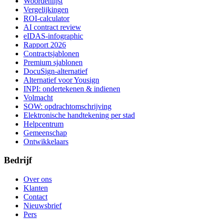
Woordenlijst
Vergelijkingen
ROI-calculator
AI contract review
eIDAS-infographic
Rapport 2026
Contractsjablonen
Premium sjablonen
DocuSign-alternatief
Alternatief voor Yousign
INPI: ondertekenen & indienen
Volmacht
SOW: opdrachtomschrijving
Elektronische handtekening per stad
Helpcentrum
Gemeenschap
Ontwikkelaars
Bedrijf
Over ons
Klanten
Contact
Nieuwsbrief
Pers