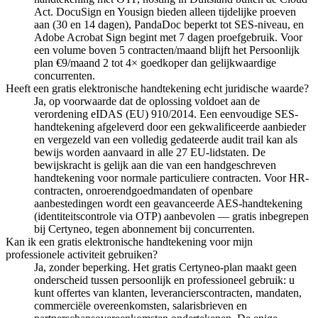
Act. DocuSign en Yousign bieden alleen tijdelijke proeven
aan (30 en 14 dagen), PandaDoc beperkt tot SES-niveau, en
Adobe Acrobat Sign begint met 7 dagen proefgebruik. Voor
een volume boven 5 contracten/maand blijft het Persoonlijk
plan €9/maand 2 tot 4× goedkoper dan gelijkwaardige
concurrenten.
Heeft een gratis elektronische handtekening echt juridische waarde?
Ja, op voorwaarde dat de oplossing voldoet aan de
verordening eIDAS (EU) 910/2014. Een eenvoudige SES-
handtekening afgeleverd door een gekwalificeerde aanbieder
en vergezeld van een volledig gedateerde audit trail kan als
bewijs worden aanvaard in alle 27 EU-lidstaten. De
bewijskracht is gelijk aan die van een handgeschreven
handtekening voor normale particuliere contracten. Voor HR-
contracten, onroerendgoedmandaten of openbare
aanbestedingen wordt een geavanceerde AES-handtekening
(identiteitscontrole via OTP) aanbevolen — gratis inbegrepen
bij Certyneo, tegen abonnement bij concurrenten.
Kan ik een gratis elektronische handtekening voor mijn
professionele activiteit gebruiken?
Ja, zonder beperking. Het gratis Certyneo-plan maakt geen
onderscheid tussen persoonlijk en professioneel gebruik: u
kunt offertes van klanten, leverancierscontracten, mandaten,
commerciële overeenkomsten, salarisbrieven en