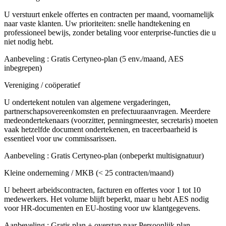
U verstuurt enkele offertes en contracten per maand, voornamelijk
naar vaste klanten. Uw prioriteiten: snelle handtekening en
professioneel bewijs, zonder betaling voor enterprise-functies die u
niet nodig hebt.
Aanbeveling
:
Gratis Certyneo-plan (5 env./maand, AES
inbegrepen)
Vereniging / coöperatief
U ondertekent notulen van algemene vergaderingen,
partnerschapsovereenkomsten en prefectuuraanvragen. Meerdere
medeondertekenaars (voorzitter, penningmeester, secretaris) moeten
vaak hetzelfde document ondertekenen, en traceerbaarheid is
essentieel voor uw commissarissen.
Aanbeveling
:
Gratis Certyneo-plan (onbeperkt multisignatuur)
Kleine onderneming / MKB (< 25 contracten/maand)
U beheert arbeidscontracten, facturen en offertes voor 1 tot 10
medewerkers. Het volume blijft beperkt, maar u hebt AES nodig
voor HR-documenten en EU-hosting voor uw klantgegevens.
Aanbeveling
:
Gratis plan + overstap naar Persoonlijk plan