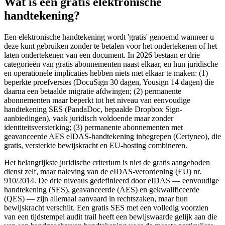
Wat is een gratis elektronische
handtekening?
Een elektronische handtekening wordt 'gratis' genoemd wanneer u
deze kunt gebruiken zonder te betalen voor het ondertekenen of het
laten ondertekenen van een document. In 2026 bestaan er drie
categorieën van gratis abonnementen naast elkaar, en hun juridische
en operationele implicaties hebben niets met elkaar te maken: (1)
beperkte proefversies (DocuSign 30 dagen, Yousign 14 dagen) die
daarna een betaalde migratie afdwingen; (2) permanente
abonnementen maar beperkt tot het niveau van eenvoudige
handtekening SES (PandaDoc, bepaalde Dropbox Sign-
aanbiedingen), vaak juridisch voldoende maar zonder
identiteitsversterking; (3) permanente abonnementen met
geavanceerde AES eIDAS-handtekening inbegrepen (Certyneo), die
gratis, versterkte bewijskracht en EU-hosting combineren.
Het belangrijkste juridische criterium is niet de gratis aangeboden
dienst zelf, maar naleving van de eIDAS-verordening (EU) nr.
910/2014. De drie niveaus gedefinieerd door eIDAS — eenvoudige
handtekening (SES), geavanceerde (AES) en gekwalificeerde
(QES) — zijn allemaal aanvaard in rechtszaken, maar hun
bewijskracht verschilt. Een gratis SES met een volledig voorzien
van een tijdstempel audit trail heeft een bewijswaarde gelijk aan die