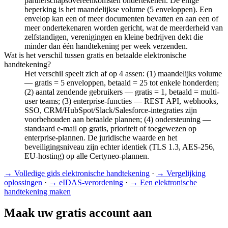
partnerschapsovereenkomsten ondertekenen. De enige
beperking is het maandelijkse volume (5 enveloppen). Een
envelop kan een of meer documenten bevatten en aan een of
meer ondertekenaren worden gericht, wat de meerderheid van
zelfstandigen, verenigingen en kleine bedrijven dekt die
minder dan één handtekening per week verzenden.
Wat is het verschil tussen gratis en betaalde elektronische
handtekening?
Het verschil speelt zich af op 4 assen: (1) maandelijks volume
— gratis = 5 enveloppen, betaald = 25 tot enkele honderden;
(2) aantal zendende gebruikers — gratis = 1, betaald = multi-
user teams; (3) enterprise-functies — REST API, webhooks,
SSO, CRM/HubSpot/Slack/Salesforce-integraties zijn
voorbehouden aan betaalde plannen; (4) ondersteuning —
standaard e-mail op gratis, prioriteit of toegewezen op
enterprise-plannen. De juridische waarde en het
beveiligingsniveau zijn echter identiek (TLS 1.3, AES-256,
EU-hosting) op alle Certyneo-plannen.
→
Volledige gids elektronische handtekening
·
→
Vergelijking
oplossingen
·
→
eIDAS-verordening
·
→
Een elektronische
handtekening maken
Maak uw gratis account aan