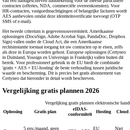
van een handgeschreven handtekening voor de meeste particuliere
contracten (offertes, NDA, commerciële overeenkomsten). Voor
HR-contracten, vastgoedmachtigingen of belangrijke facturen wordt
AES aanbevolen omdat deze identiteitsverificatie toevoegt (OTP
SMS of e-mail).
Het tweede criterium is gegevenssouvereiniteit. Amerikaanse
oplossingen (DocuSign, Adobe Acrobat Sign, PandaDoc, Dropbox
Sign) vallen onder de Cloud Act, die een Amerikaanse
rechtsinstantie toestaat toegang tot uw contracten op te eisen, zelfs
als deze in Europa worden gehost. Europese oplossingen (Certyneo
in Duitsland, Yousign en Universign in Frankrijk) vallen buiten dit
bereik. Voor professioneel gebruik in de EU biedt de combinatie
'gratis + AES + EU-hosting' de beste verhouding tussen juridische
waarde en bescherming. Dit is precies het gratis abonnement van
Certyneo dat hieronder in detail wordt beschreven.
Vergelijking gratis plannen 2026
Vergelijking gratis plannen elektronische han
eIDAS-
Oplossing
Gratis plan
Hosting
Cloud 
conformiteit
5 env./maand, geen
EU
Niet