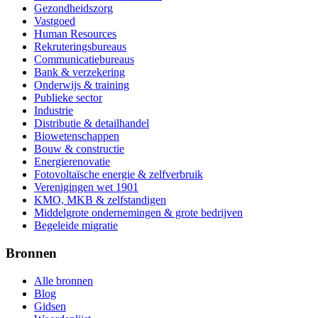
Gezondheidszorg
Vastgoed
Human Resources
Rekruteringsbureaus
Communicatiebureaus
Bank & verzekering
Onderwijs & training
Publieke sector
Industrie
Distributie & detailhandel
Biowetenschappen
Bouw & constructie
Energierenovatie
Fotovoltaïsche energie & zelfverbruik
Verenigingen wet 1901
KMO, MKB & zelfstandigen
Middelgrote ondernemingen & grote bedrijven
Begeleide migratie
Bronnen
Alle bronnen
Blog
Gidsen