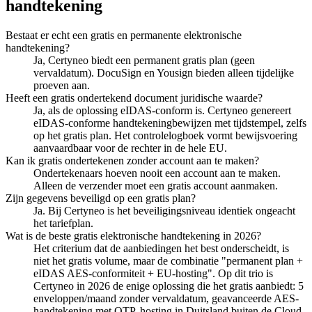
handtekening
Bestaat er echt een gratis en permanente elektronische
handtekening?
Ja, Certyneo biedt een permanent gratis plan (geen
vervaldatum). DocuSign en Yousign bieden alleen tijdelijke
proeven aan.
Heeft een gratis ondertekend document juridische waarde?
Ja, als de oplossing eIDAS-conform is. Certyneo genereert
eIDAS-conforme handtekeningbewijzen met tijdstempel, zelfs
op het gratis plan. Het controlelogboek vormt bewijsvoering
aanvaardbaar voor de rechter in de hele EU.
Kan ik gratis ondertekenen zonder account aan te maken?
Ondertekenaars hoeven nooit een account aan te maken.
Alleen de verzender moet een gratis account aanmaken.
Zijn gegevens beveiligd op een gratis plan?
Ja. Bij Certyneo is het beveiligingsniveau identiek ongeacht
het tariefplan.
Wat is de beste gratis elektronische handtekening in 2026?
Het criterium dat de aanbiedingen het best onderscheidt, is
niet het gratis volume, maar de combinatie "permanent plan +
eIDAS AES-conformiteit + EU-hosting". Op dit trio is
Certyneo in 2026 de enige oplossing die het gratis aanbiedt: 5
enveloppen/maand zonder vervaldatum, geavanceerde AES-
handtekening met OTP, hosting in Duitsland buiten de Cloud