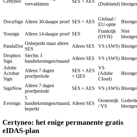
Certyneo
SES + AES
vervaldatum
(Duitsland)
blootges
Globaal /
DocuSign
Alleen 30-daagse proef
SES + AES
Blootge
EU-optie
Frankrijk
Niet
Yousign
Alleen 14-daagse proef
SES
(OVH)
blootges
Onbeperkt maar alleen
PandaDoc
Alleen SES
VS (AWS)
Blootge
SES
Dropbox
Slechts 3
Alleen SES
VS (AWS)
Blootge
Sign
handtekeningen/maand
Adobe
VS
Alleen 7 dagen
SES + AES
Acrobat
(Adobe
Blootge
proefperiode
+ QES
Sign
Cloud)
Alleen 7 dagen
SignNow
SES + AES
VS (AWS)
Blootge
proefperiode
5
Oostenrijk
Gedeelte
Eversign
handtekeningen/maand,
Alleen SES
/ VS
blootges
beperkt
Certyneo: het enige permanente gratis
eIDAS-plan