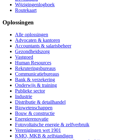
Wijzigingenlogboek
Routekaart
Oplossingen
Alle oplossingen
Advocaten & kantoren
Accountants & salarisbeheer
Gezondheidszorg
Vastgoed
Human Resources
Rekruteringsbureaus
Communicatiebureaus
Bank & verzekering
Onderwijs & training
Publieke sector
Industrie
Distributie & detailhandel
Biowetenschappen
Bouw & constructie
Energierenovatie
Fotovoltaïsche energie & zelfverbruik
Verenigingen wet 1901
KMO, MKB & zelfstandigen