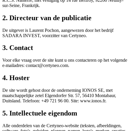
R.C.S. Nanterre, met vestiging op 14 rue Beffroy, 92200 Neuilly-
sur-Seine, Frankrijk.
2. Directeur van de publicatie
De uitgever is Laurent Pochon, aangewezen door het bedrijf
SADARA INVEST, voorzitter van Certyneo.
3. Contact
Voor elke vraag over de site kunt u ons contacteren op het volgende
e-mailadres: contact@certyneo.com.
4. Hoster
De site wordt gehost door de onderneming IONOS SE, met
maatschappelijke zetel Elgendorfer Str. 57, 56410 Montabaur,
Duitsland. Telefoon: +49 721 96 00. Site: www.ionos.fr.
5. Intellectuele eigendom
Alle onderdelen van de Certyneo-website (teksten, afbeeldingen,
software, foto's, geluiden, plannen, namen, logo's, merken, creaties