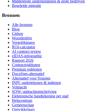
Middelgrote ondernemingen & grote bedrijven
Begeleide migratie
Bronnen
Alle bronnen
Blog
Gidsen
Woordenlijst
Vergelijkingen
ROI-calculator
AI contract review
eIDAS-infographic
Rapport 2026
Contractsjablonen
Premium sjablonen
DocuSign-alternatief
Alternatief voor Yousign
INPI: ondertekenen & indienen
Volmacht
SOW: opdrachtomschrijving
Elektronische handtekening per stad
Helpcentrum
Gemeenschap
Ontwikkelaars