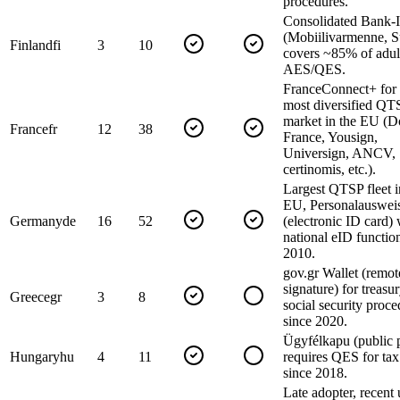
procedures.
Consolidated Bank-
(Mobiilivarmenne, S
Finland
fi
3
10
covers ~85% of adult
AES/QES.
FranceConnect+ for
most diversified QT
market in the EU (
France
fr
12
38
France, Yousign,
Universign, ANCV,
certinomis, etc.).
Largest QTSP fleet i
EU, Personalauswei
Germany
de
16
52
(electronic ID card) 
national eID functio
2010.
gov.gr Wallet (remot
signature) for treasu
Greece
gr
3
8
social security proce
since 2020.
Ügyfélkapu (public p
Hungary
hu
4
11
requires QES for tax 
since 2018.
Late adopter, recent