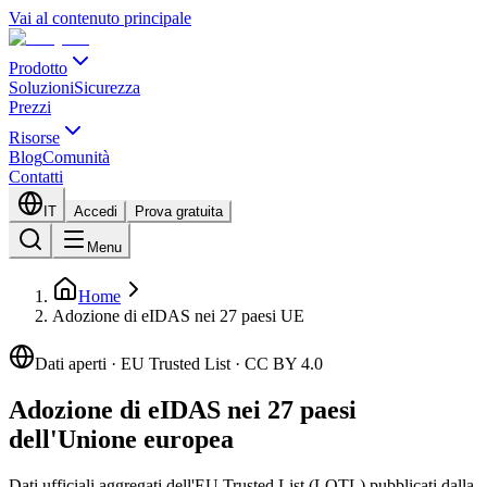
Vai al contenuto principale
Prodotto
Soluzioni
Sicurezza
Prezzi
Risorse
Blog
Comunità
Contatti
IT
Accedi
Prova gratuita
Menu
Home
Adozione di eIDAS nei 27 paesi UE
Dati aperti · EU Trusted List · CC BY 4.0
Adozione di eIDAS nei 27 paesi
dell'Unione europea
Dati ufficiali aggregati dell'EU Trusted List (LOTL) pubblicati dalla