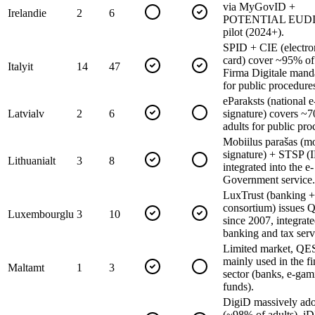
via MyGovID +
Ireland
ie
2
6
POTENTIAL EUDI 
pilot (2024+).
SPID + CIE (electro
card) cover ~95% of 
Italy
it
14
47
Firma Digitale mand
for public procedure
eParaksts (national e
Latvia
lv
2
6
signature) covers ~
adults for public pro
Mobiilus parašas (m
signature) + STSP (
Lithuania
lt
3
8
integrated into the e-
Government service.
LuxTrust (banking +
consortium) issues 
Luxembourg
lu
3
10
since 2007, integrat
banking and tax serv
Limited market, QE
mainly used in the fi
Malta
mt
1
3
sector (banks, e-gam
funds).
DigiD massively ad
(~98% of adults), iD