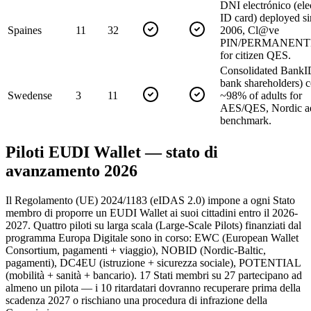
DNI electrónico (ele
ID card) deployed s
Spain
es
11
32
2006, Cl@ve
PIN/PERMANENTE
for citizen QES.
Consolidated BankI
bank shareholders) 
Sweden
se
3
11
~98% of adults for
AES/QES, Nordic a
benchmark.
Piloti EUDI Wallet — stato di
avanzamento 2026
Il Regolamento (UE) 2024/1183 (eIDAS 2.0) impone a ogni Stato
membro di proporre un EUDI Wallet ai suoi cittadini entro il 2026-
2027. Quattro piloti su larga scala (Large-Scale Pilots) finanziati dal
programma Europa Digitale sono in corso: EWC (European Wallet
Consortium, pagamenti + viaggio), NOBID (Nordic-Baltic,
pagamenti), DC4EU (istruzione + sicurezza sociale), POTENTIAL
(mobilità + sanità + bancario). 17 Stati membri su 27 partecipano ad
almeno un pilota — i 10 ritardatari dovranno recuperare prima della
scadenza 2027 o rischiano una procedura di infrazione della