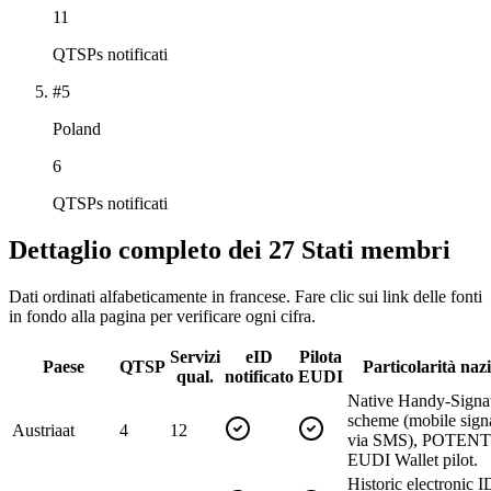
11
QTSPs notificati
#5
Poland
6
QTSPs notificati
Dettaglio completo dei 27 Stati membri
Dati ordinati alfabeticamente in francese. Fare clic sui link delle fonti
in fondo alla pagina per verificare ogni cifra.
Servizi
eID
Pilota
Paese
QTSP
Particolarità naz
qual.
notificato
EUDI
Native Handy-Signa
scheme (mobile sign
Austria
at
4
12
via SMS), POTEN
EUDI Wallet pilot.
Historic electronic I