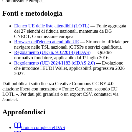
Commissione europea.
Fonti e metodologia
Elenco UE delle liste attendibili (LOTL)
—
Fonte aggregata
dei 27 elenchi di fiducia nazionali, mantenuta da DG
CNECT, Commissione europea.
Browser dell'elenco attendibile UE
—
Strumento ufficiale per
navigare nelle TSL nazionali (QTSPs e servizi qualificati).
Regolamento (UE) n. 910/2014 (eIDAS)
—
Quadro
normativo fondatore, applicabile dal 1º luglio 2016.
Regolamento (UE) 2024/1183 (eIDAS 2.0)
—
Evoluzione
che introduce l'EUDI Wallet, applicabilità progressiva 2026-
2027.
Dati pubblicati sotto licenza Creative Commons CC BY 4.0 —
citazione libera con menzione « Fonte: Certyneo, secondo EU
LOTL ». Per dati più granulari o un export CSV, contattaci via
/contact.
Approfondisci
Guida completa eIDAS