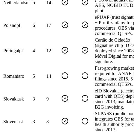
Netherlands
nl
5
14
AES, NOBID EUDI 
pilot.
ePUAP (trust signatu
+ Profil zaufany for 
Poland
pl
6
17
procedures, QES via
commercial QTSPs.
Cartão de Cidadão
(signature-chip ID c
Portugal
pt
4
12
deployed since 2008
Móvel Digital for mo
signature.
Fast-growing marke
required for ANAF 
Romania
ro
5
14
filings since 2015, 5
commercial QTSPs.
eID Slovakia (electr
card with QES) dep
Slovakia
sk
3
9
since 2013, mandato
B2G invoicing.
SI-PASS (public port
integrates QES for t
Slovenia
si
3
8
health authority pro
since 2017.