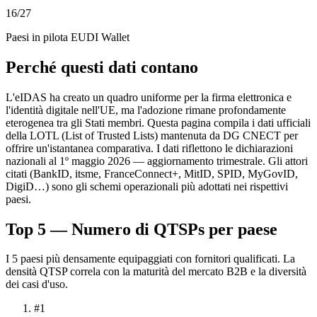
16
/27
Paesi in pilota EUDI Wallet
Perché questi dati contano
L'eIDAS ha creato un quadro uniforme per la firma elettronica e
l'identità digitale nell'UE, ma l'adozione rimane profondamente
eterogenea tra gli Stati membri. Questa pagina compila i dati ufficiali
della LOTL (List of Trusted Lists) mantenuta da DG CNECT per
offrire un'istantanea comparativa. I dati riflettono le dichiarazioni
nazionali al 1º maggio 2026 — aggiornamento trimestrale. Gli attori
citati (BankID, itsme, FranceConnect+, MitID, SPID, MyGovID,
DigiD…) sono gli schemi operazionali più adottati nei rispettivi
paesi.
Top 5 — Numero di QTSPs per paese
I 5 paesi più densamente equipaggiati con fornitori qualificati. La
densità QTSP correla con la maturità del mercato B2B e la diversità
dei casi d'uso.
#1