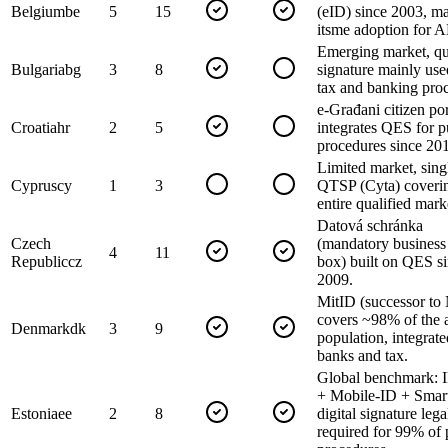
Belgium
be
5
15
(eID) since 2003, m
itsme adoption for 
Emerging market, qu
Bulgaria
bg
3
8
signature mainly use
tax and banking pro
e-Građani citizen por
Croatia
hr
2
5
integrates QES for p
procedures since 20
Limited market, sing
Cyprus
cy
1
3
QTSP (Cyta) coverin
entire qualified mark
Datová schránka
Czech
(mandatory business
4
11
Republic
cz
box) built on QES s
2009.
MitID (successor t
covers ~98% of the 
Denmark
dk
3
9
population, integrat
banks and tax.
Global benchmark: 
+ Mobile-ID + Smar
Estonia
ee
2
8
digital signature lega
required for 99% of 