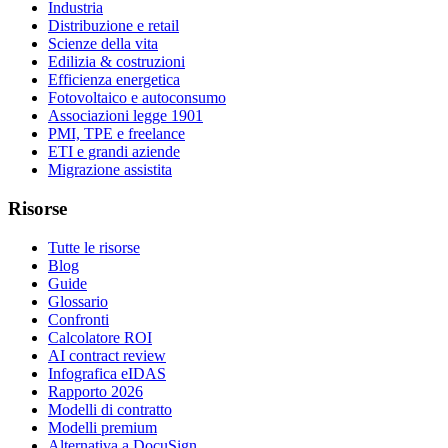
Industria
Distribuzione e retail
Scienze della vita
Edilizia & costruzioni
Efficienza energetica
Fotovoltaico e autoconsumo
Associazioni legge 1901
PMI, TPE e freelance
ETI e grandi aziende
Migrazione assistita
Risorse
Tutte le risorse
Blog
Guide
Glossario
Confronti
Calcolatore ROI
AI contract review
Infografica eIDAS
Rapporto 2026
Modelli di contratto
Modelli premium
Alternativa a DocuSign