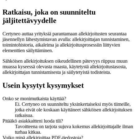
Ratkaisu, joka on suunniteltu
jäljitettävyydelle
Certyneo auttaa yrityksiä parantamaan allekirjoitusten seurantaa
jäsennellyn lähestymistavan avulla: allekirjoittajan tunnistaminen,
toimintohistoria, aikaleima ja allekirjoitusprosessiin liittyvien
elementtien säilyttäminen.
Sähköisen allekirjoituksen oikeudellinen pätevyys riippuu muun
muassa kyseessä olevasta maasta, käytetystä allekirjoitustasosta,
allekirjoittajan tunnistamisesta ja säilytetyistä todisteista.
Usein kysytyt kysymykset
Onko se monimutkaista käyttää?
Ei. Certyneo on suunniteltu yksinkertaiseksi myös tiimeille,
jotka eivät ole koskaan käyttäneet sähköisen allekirjoituksen
ratkaisua.
Pitääkö asiakkaitteni luoda tili?
Tavoitteena on tarjota sujuva kokemus allekirjoittajalle ilman
turhaa kitkaa.
Voiko minä allekirjoittaa PDF-tiedostoja?