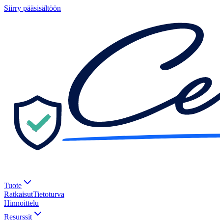
Siirry pääsisältöön
Tuote
Ratkaisut
Tietoturva
Hinnoittelu
Resurssit