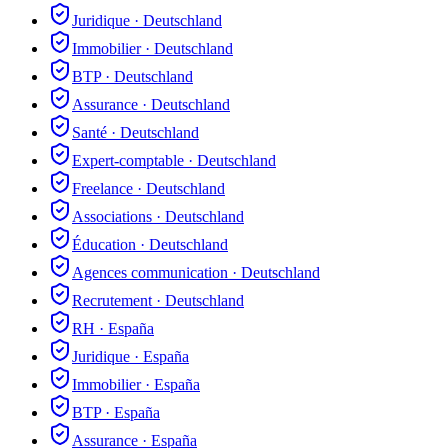
Juridique
·
Deutschland
Immobilier
·
Deutschland
BTP
·
Deutschland
Assurance
·
Deutschland
Santé
·
Deutschland
Expert-comptable
·
Deutschland
Freelance
·
Deutschland
Associations
·
Deutschland
Éducation
·
Deutschland
Agences communication
·
Deutschland
Recrutement
·
Deutschland
RH
·
España
Juridique
·
España
Immobilier
·
España
BTP
·
España
Assurance
·
España