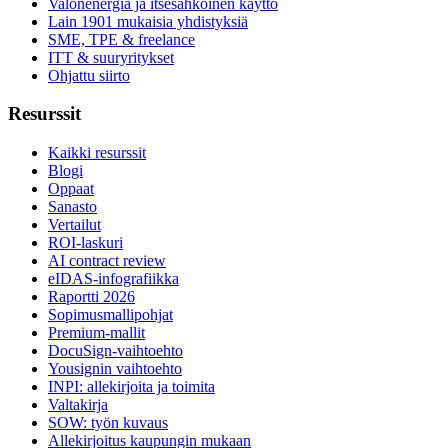
Valonenergia ja itsesähköinen käyttö
Lain 1901 mukaisia yhdistyksiä
SME, TPE & freelance
ITT & suuryritykset
Ohjattu siirto
Resurssit
Kaikki resurssit
Blogi
Oppaat
Sanasto
Vertailut
ROI-laskuri
AI contract review
eIDAS-infografiikka
Raportti 2026
Sopimusmallipohjat
Premium-mallit
DocuSign-vaihtoehto
Yousignin vaihtoehto
INPI: allekirjoita ja toimita
Valtakirja
SOW: työn kuvaus
Allekirjoitus kaupungin mukaan