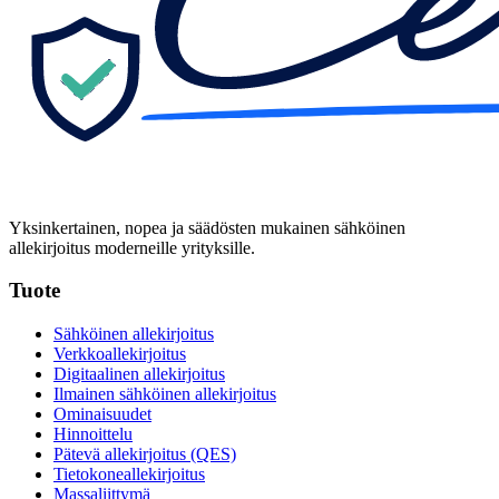
Yksinkertainen, nopea ja säädösten mukainen sähköinen
allekirjoitus moderneille yrityksille.
Tuote
Sähköinen allekirjoitus
Verkkoallekirjoitus
Digitaalinen allekirjoitus
Ilmainen sähköinen allekirjoitus
Ominaisuudet
Hinnoittelu
Pätevä allekirjoitus (QES)
Tietokoneallekirjoitus
Massaliittymä