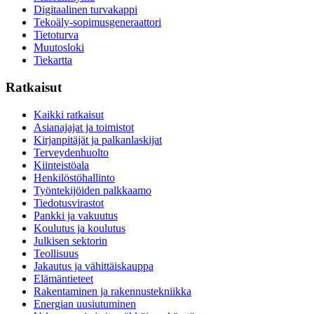
Digitaalinen turvakappi
Tekoäly-sopimusgeneraattori
Tietoturva
Muutosloki
Tiekartta
Ratkaisut
Kaikki ratkaisut
Asianajajat ja toimistot
Kirjanpitäjät ja palkanlaskijat
Terveydenhuolto
Kiinteistöala
Henkilöstöhallinto
Työntekijöiden palkkaamo
Tiedotusvirastot
Pankki ja vakuutus
Koulutus ja koulutus
Julkisen sektorin
Teollisuus
Jakautus ja vähittäiskauppa
Elämäntieteet
Rakentaminen ja rakennustekniikka
Energian uusiutuminen