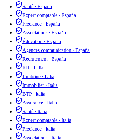
Santé
·
España
Expert-comptable
·
España
Freelance
·
España
Associations
·
España
Éducation
·
España
Agences communication
·
España
Recrutement
·
España
RH
·
Italia
Juridique
·
Italia
Immobilier
·
Italia
BTP
·
Italia
Assurance
·
Italia
Santé
·
Italia
Expert-comptable
·
Italia
Freelance
·
Italia
Associations
·
Italia