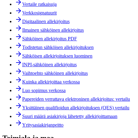
Vertaile ratkaisuja
Verkkosignatuurit
Digitaalinen allekirjoitus
Ilmainen sähköinen allekirjoitus
Sähköinen allekirjoitus PDF
Todistetun sähköisen allekirjoituksen
Sähköisen allekirjoituksen luominen
INPI-sähköinen allekirjoitus
Vaihtoehto sähköinen allekirjoitus
Kuinka allekirjoittaa verkossa
Luo sopimus verkossa
Papereiden verrattava elektroninen allekirjoitus: vertailu
Yksittäinen qualifioidun allekirjoituksen (QES) vertailu
Suuri määrä asiakirjoja lähetetty allekirjoittamaan
Yritysasiakirjanpeitto