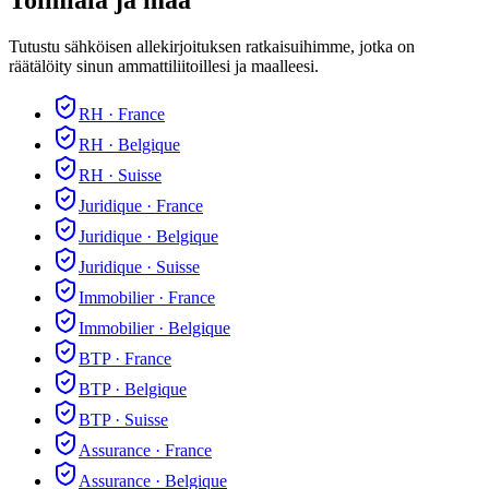
Toimiala ja maa
Tutustu sähköisen allekirjoituksen ratkaisuihimme, jotka on
räätälöity sinun ammattiliitoillesi ja maalleesi.
RH
·
France
RH
·
Belgique
RH
·
Suisse
Juridique
·
France
Juridique
·
Belgique
Juridique
·
Suisse
Immobilier
·
France
Immobilier
·
Belgique
BTP
·
France
BTP
·
Belgique
BTP
·
Suisse
Assurance
·
France
Assurance
·
Belgique