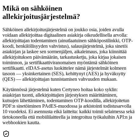
Mikä on sähköinen
allekirjoitusjärjestelmä?
Sähköinen allekirjoitusjärjestelmä on joukko osia, joiden avulla
voidaan allekirjoittaa digitaalinen asiakirja oikeudellisella arvolla:
allekirjoittajan todentaminen (ainutlaatuinen sähköpostilinkki, OTP-
koodi, henkilöllisyyden vahvistus), salausjärjestelmä, joka sinetöi
asiakirjan ja laskee sen sormenjäljen, aikaleimaus, joka kiinnittää
allekirjoituksen päivämäärän, tarkastusketju, joka kirjaa jokaisen
toiminnon, ja sertifikaattiviranomaisen myöntämä sähköinen
sertifikaatti. eIDAS-asetus luokittelee nämä järjestelmät kolmeen
tasoon — yksinkertainen (SES), kehittynyt (AES) ja hyväksytty
(QES) — allekirjoittajan tunnistamisen vahvuuden mukaan.
Käytännössä järjestelmä kuten Certyneo hoitaa koko syklin:
asiakirjan tuonti, allekirjoittajien järjestyksen määrittäminen,
kutsujen lähettäminen, todentaminen OTP-koodilla, allekirjoitetun
PDF:n sinetöiminen PAdES-muodossa ja arkistointi todistusarvolla
10 vuodeksi. Ei asennusta eikä laitteita: kaikki toimii selaimessa sekä
tietokoneella että mobiililaitteella ja integroituu työkaluihin API:n ja
webhookien kautta.