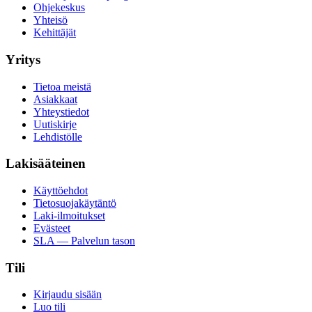
Ohjekeskus
Yhteisö
Kehittäjät
Yritys
Tietoa meistä
Asiakkaat
Yhteystiedot
Uutiskirje
Lehdistölle
Lakisääteinen
Käyttöehdot
Tietosuojakäytäntö
Laki-ilmoitukset
Evästeet
SLA — Palvelun tason
Tili
Kirjaudu sisään
Luo tili