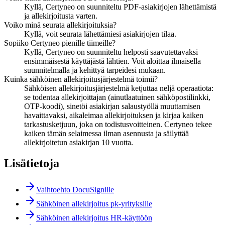
Kyllä, Certyneo on suunniteltu PDF-asiakirjojen lähettämistä
ja allekirjoitusta varten.
Voiko minä seurata allekirjoituksia?
Kyllä, voit seurata lähettämiesi asiakirjojen tilaa.
Sopiiko Certyneo pienille tiimeille?
Kyllä, Certyneo on suunniteltu helposti saavutettavaksi
ensimmäisestä käyttäjästä lähtien. Voit aloittaa ilmaisella
suunnitelmalla ja kehittyä tarpeidesi mukaan.
Kuinka sähköinen allekirjoitusjärjestelmä toimii?
Sähköisen allekirjoitusjärjestelmä ketjuttaa neljä operaatiota:
se todentaa allekirjoittajan (ainutlaatuinen sähköpostilinkki,
OTP-koodi), sinetöi asiakirjan salaustyöllä muuttamisen
havaittavaksi, aikaleimaa allekirjoituksen ja kirjaa kaiken
tarkastusketjuun, joka on todistusvoitteinen. Certyneo tekee
kaiken tämän selaimessa ilman asennusta ja säilyttää
allekirjoitetun asiakirjan 10 vuotta.
Lisätietoja
Vaihtoehto DocuSignille
Sähköinen allekirjoitus pk-yrityksille
Sähköinen allekirjoitus HR-käyttöön