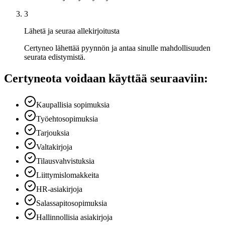
3
Lähetä ja seuraa allekirjoitusta
Certyneo lähettää pyynnön ja antaa sinulle mahdollisuuden
seurata edistymistä.
Certyneota voidaan käyttää seuraaviin:
Kaupallisia sopimuksia
Työehtosopimuksia
Tarjouksia
Valtakirjoja
Tilausvahvistuksia
Liittymislomakkeita
HR-asiakirjoja
Salassapitosopimuksia
Hallinnollisia asiakirjoja