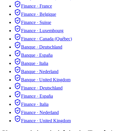
Finance
·
France
Finance
·
Belgique
Finance
·
Suisse
Finance
·
Luxembourg
Finance
·
Canada (Québec)
Banque
·
Deutschland
Banque
·
España
Banque
·
Italia
Banque
·
Nederland
Banque
·
United Kingdom
Finance
·
Deutschland
Finance
·
España
Finance
·
Italia
Finance
·
Nederland
Finance
·
United Kingdom