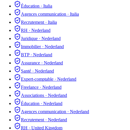
Éducation
·
Italia
Agences communication
·
Italia
Recrutement
·
Italia
RH
·
Nederland
Juridique
·
Nederland
Immobilier
·
Nederland
BTP
·
Nederland
Assurance
·
Nederland
Santé
·
Nederland
Expert-comptable
·
Nederland
Freelance
·
Nederland
Associations
·
Nederland
Éducation
·
Nederland
Agences communication
·
Nederland
Recrutement
·
Nederland
RH
·
United Kingdom