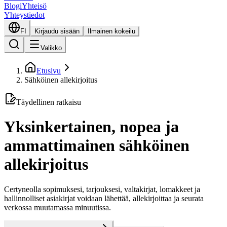
Blogi
Yhteisö
Yhteystiedot
FI
Kirjaudu sisään
Ilmainen kokeilu
Valikko
Etusivu
Sähköinen allekirjoitus
Täydellinen ratkaisu
Yksinkertainen, nopea ja
ammattimainen sähköinen
allekirjoitus
Certyneolla sopimuksesi, tarjouksesi, valtakirjat, lomakkeet ja
hallinnolliset asiakirjat voidaan lähettää, allekirjoittaa ja seurata
verkossa muutamassa minuutissa.