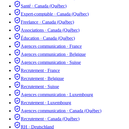
Santé
·
Canada (Québec)
Expert-comptable
·
Canada (Québec)
Freelance
·
Canada (Québec)
Associations
·
Canada (Québec)
Éducation
·
Canada (Québec)
Agences communication
·
France
Agences communication
·
Belgique
Agences communication
·
Suisse
Recrutement
·
France
Recrutement
·
Belgique
Recrutement
·
Suisse
Agences communication
·
Luxembourg
Recrutement
·
Luxembourg
Agences communication
·
Canada (Québec)
Recrutement
·
Canada (Québec)
RH
·
Deutschland