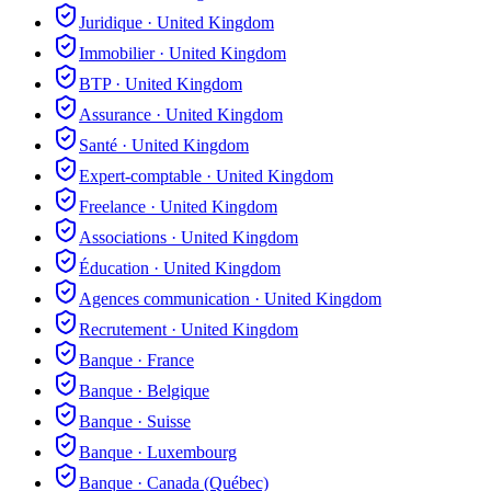
Juridique
·
United Kingdom
Immobilier
·
United Kingdom
BTP
·
United Kingdom
Assurance
·
United Kingdom
Santé
·
United Kingdom
Expert-comptable
·
United Kingdom
Freelance
·
United Kingdom
Associations
·
United Kingdom
Éducation
·
United Kingdom
Agences communication
·
United Kingdom
Recrutement
·
United Kingdom
Banque
·
France
Banque
·
Belgique
Banque
·
Suisse
Banque
·
Luxembourg
Banque
·
Canada (Québec)