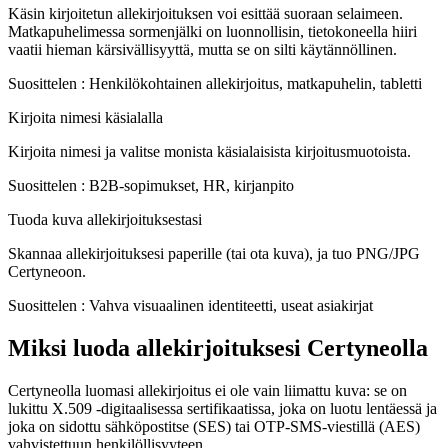
Käsin kirjoitetun allekirjoituksen voi esittää suoraan selaimeen.
Matkapuhelimessa sormenjälki on luonnollisin, tietokoneella hiiri
vaatii hieman kärsivällisyyttä, mutta se on silti käytännöllinen.
Suosittelen
:
Henkilökohtainen allekirjoitus, matkapuhelin, tabletti
Kirjoita nimesi käsialalla
Kirjoita nimesi ja valitse monista käsialaisista kirjoitusmuotoista.
Suosittelen
:
B2B-sopimukset, HR, kirjanpito
Tuoda kuva allekirjoituksestasi
Skannaa allekirjoituksesi paperille (tai ota kuva), ja tuo PNG/JPG
Certyneoon.
Suosittelen
:
Vahva visuaalinen identiteetti, useat asiakirjat
Miksi luoda allekirjoituksesi Certyneolla
Certyneolla luomasi allekirjoitus ei ole vain liimattu kuva: se on
lukittu X.509 -digitaalisessa sertifikaatissa, joka on luotu lentäessä ja
joka on sidottu sähköpostitse (SES) tai OTP-SMS-viestillä (AES)
vahvistettuun henkilöllisyyteen.