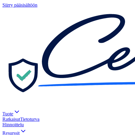
Siirry pääsisältöön
Tuote
Ratkaisut
Tietoturva
Hinnoittelu
Resurssit