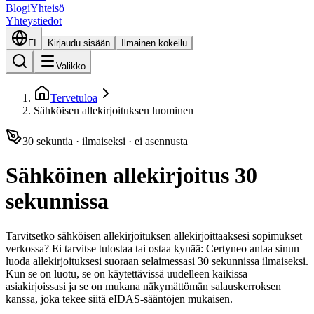
Blogi
Yhteisö
Yhteystiedot
FI
Kirjaudu sisään
Ilmainen kokeilu
Valikko
Tervetuloa
Sähköisen allekirjoituksen luominen
30 sekuntia · ilmaiseksi · ei asennusta
Sähköinen allekirjoitus 30
sekunnissa
Tarvitsetko sähköisen allekirjoituksen allekirjoittaaksesi sopimukset
verkossa? Ei tarvitse tulostaa tai ostaa kynää: Certyneo antaa sinun
luoda allekirjoituksesi suoraan selaimessasi 30 sekunnissa ilmaiseksi.
Kun se on luotu, se on käytettävissä uudelleen kaikissa
asiakirjoissasi ja se on mukana näkymättömän salauskerroksen
kanssa, joka tekee siitä eIDAS-sääntöjen mukaisen.