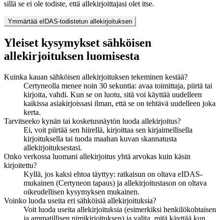
sillä se ei ole todiste, että allekirjoittajasi olet itse.
Ymmärtää eIDAS-todistetun allekirjoituksen
Yleiset kysymykset sähköisen
allekirjoituksen luomisesta
Kuinka kauan sähköisen allekirjoituksen tekeminen kestää?
Certyneolla menee noin 30 sekuntia: avaa toimittaja, piirtä tai
kirjoita, vahdi. Kun se on luotu, sitä voi käyttää uudelleen
kaikissa asiakirjoissasi ilman, että se on tehtävä uudelleen joka
kerta.
Tarvitseeko kynän tai kosketusnäytön luoda allekirjoitus?
Ei, voit piirtää sen hiirellä, kirjoittaa sen kirjaimellisella
kirjoituksella tai tuoda maahan kuvan skannatusta
allekirjoituksestasi.
Onko verkossa luomani allekirjoitus yhtä arvokas kuin käsin
kirjoitettu?
Kyllä, jos kaksi ehtoa täyttyy: ratkaisun on oltava eIDAS-
mukainen (Certyneon tapaus) ja allekirjoitustason on oltava
oikeudellisen kysymyksen mukainen.
Voinko luoda useita eri sähköisiä allekirjoituksia?
Voit luoda useita allekirjoituksia (esimerkiksi henkilökohtaisen
ja ammatillisen nimikirjoituksen) ja valita, mitä käyttää kun