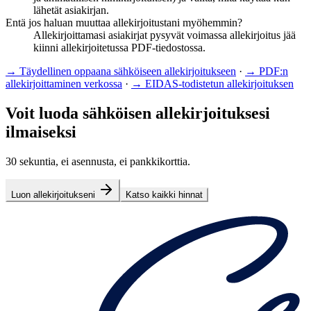
lähetät asiakirjan.
Entä jos haluan muuttaa allekirjoitustani myöhemmin?
Allekirjoittamasi asiakirjat pysyvät voimassa allekirjoitus jää
kiinni allekirjoitetussa PDF-tiedostossa.
→
Täydellinen oppaana sähköiseen allekirjoitukseen
·
→
PDF:n
allekirjoittaminen verkossa
·
→
EIDAS-todistetun allekirjoituksen
Voit luoda sähköisen allekirjoituksesi
ilmaiseksi
30 sekuntia, ei asennusta, ei pankkikorttia.
Luon allekirjoitukseni
Katso kaikki hinnat