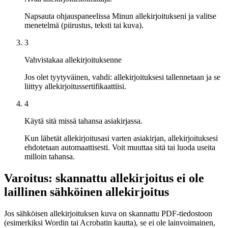
Napsauta ohjauspaneelissa Minun allekirjoitukseni ja valitse
menetelmä (piirustus, teksti tai kuva).
3
Vahvistakaa allekirjoituksenne
Jos olet tyytyväinen, vahdi: allekirjoituksesi tallennetaan ja se
liittyy allekirjoitussertifikaattiisi.
4
Käytä sitä missä tahansa asiakirjassa.
Kun lähetät allekirjoitusasi varten asiakirjan, allekirjoituksesi
ehdotetaan automaattisesti. Voit muuttaa sitä tai luoda useita
milloin tahansa.
Varoitus: skannattu allekirjoitus ei ole
laillinen sähköinen allekirjoitus
Jos sähköisen allekirjoituksen kuva on skannattu PDF-tiedostoon
(esimerkiksi Wordin tai Acrobatin kautta), se ei ole lainvoimainen,