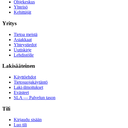
Ohjekeskus
Yhteisö
Kehittäjät
Yritys
Tietoa meistä
Asiakkaat
Yhteystiedot
Uutiskirje
Lehdistölle
Lakisääteinen
Käyttöehdot
Tietosuojakäytäntö
Laki-ilmoitukset
Evästeet
SLA — Palvelun tason
Tili
Kirjaudu sisään
Luo tili