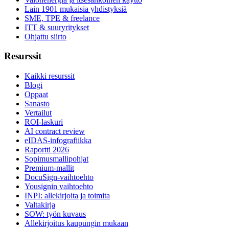
Lain 1901 mukaisia yhdistyksiä
SME, TPE & freelance
ITT & suuryritykset
Ohjattu siirto
Resurssit
Kaikki resurssit
Blogi
Oppaat
Sanasto
Vertailut
ROI-laskuri
AI contract review
eIDAS-infografiikka
Raportti 2026
Sopimusmallipohjat
Premium-mallit
DocuSign-vaihtoehto
Yousignin vaihtoehto
INPI: allekirjoita ja toimita
Valtakirja
SOW: työn kuvaus
Allekirjoitus kaupungin mukaan