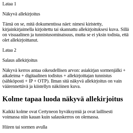
Lataa 1
Näkyvä allekirjoitus
Tämä on se, mitä dokumentissa näet: nimesi kiristetty,
kirjainkirjaimella kirjoitettu tai skannattu allekirjoituksesi kuva. Sillä
on visuaalinen ja tunnistusominaisuus, mutta se ei yksin todista, että
olet allekirjoittanut.
Lataa 2
Salaus allekirjoitus
Näkyvä kerros antaa oikeudellisen arvon: asiakirjan sormenjälki +
aikaleima + digitaalinen todistus + allekirjoittajan tunnistus
(sähköposti + IP + OTP). Ilman sitä näkyvä allekirjoitus on vain
väärennettävä ja kiistellyn näköinen kuva.
Kolme tapaa luoda näkyvä allekirjoitus
Kaikki kolme ovat Certyneon hyväksymiä ja ovat laillisesti
voimassa niin kauan kuin salauskerros on olemassa.
Hiiren tai sormen avulla