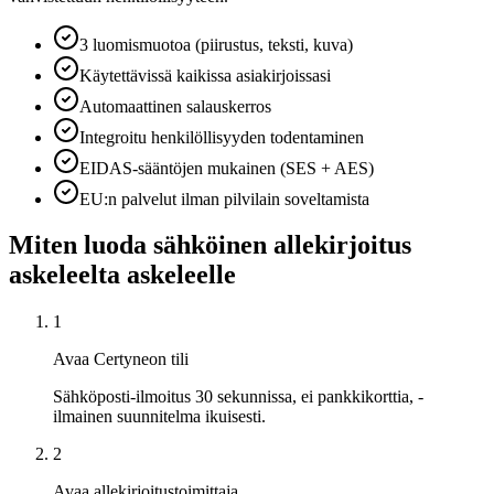
3 luomismuotoa (piirustus, teksti, kuva)
Käytettävissä kaikissa asiakirjoissasi
Automaattinen salauskerros
Integroitu henkilöllisyyden todentaminen
EIDAS-sääntöjen mukainen (SES + AES)
EU:n palvelut ilman pilvilain soveltamista
Miten luoda sähköinen allekirjoitus
askeleelta askeleelle
1
Avaa Certyneon tili
Sähköposti-ilmoitus 30 sekunnissa, ei pankkikorttia, -
ilmainen suunnitelma ikuisesti.
2
Avaa allekirjoitustoimittaja.