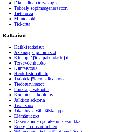
Digitaalinen turvakappi
Tekoäly-sopimusgeneraattori
Tietoturva
Muutosloki
Tiekartta
Ratkaisut
Kaikki ratkaisut
Asianajajat ja toimistot
Kirjanpitäjät ja palkanlaskijat
Terveydenhuolto
Kiinteistöala
Henkilöstöhallinto
Työntekijöiden palkkaamo
Tiedotusvirastot
Pankki ja vakuutus
Koulutus ja koulutus
Julkisen sektorin
Teollisuus
Jakautus ja vähittäiskauppa
Elämäntieteet
Rakentaminen ja rakennustekniikka
Energian uusiutuminen
Valonenergia ja itsesähköinen käyttö