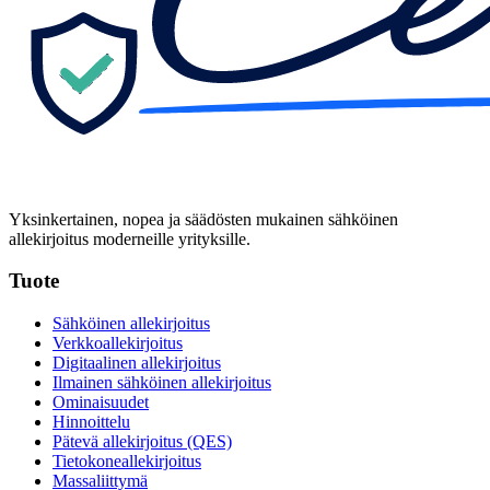
Yksinkertainen, nopea ja säädösten mukainen sähköinen
allekirjoitus moderneille yrityksille.
Tuote
Sähköinen allekirjoitus
Verkkoallekirjoitus
Digitaalinen allekirjoitus
Ilmainen sähköinen allekirjoitus
Ominaisuudet
Hinnoittelu
Pätevä allekirjoitus (QES)
Tietokoneallekirjoitus
Massaliittymä