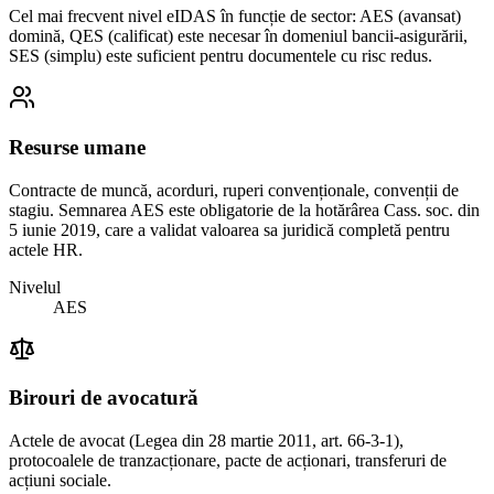
Cel mai frecvent nivel eIDAS în funcție de sector: AES (avansat)
domină, QES (calificat) este necesar în domeniul bancii-asigurării,
SES (simplu) este suficient pentru documentele cu risc redus.
Resurse umane
Contracte de muncă, acorduri, ruperi convenționale, convenții de
stagiu. Semnarea AES este obligatorie de la hotărârea Cass. soc. din
5 iunie 2019, care a validat valoarea sa juridică completă pentru
actele HR.
Nivelul
AES
Birouri de avocatură
Actele de avocat (Legea din 28 martie 2011, art. 66-3-1),
protocoalele de tranzacționare, pacte de acționari, transferuri de
acțiuni sociale.