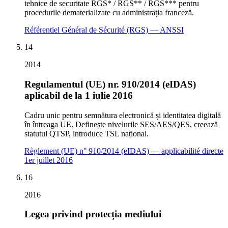
tehnice de securitate RGS* / RGS** / RGS*** pentru
procedurile dematerializate cu administrația franceză.
Référentiel Général de Sécurité (RGS) — ANSSI
14
2014
Regulamentul (UE) nr. 910/2014 (eIDAS)
aplicabil de la 1 iulie 2016
Cadru unic pentru semnătura electronică și identitatea digitală
în întreaga UE. Definește nivelurile SES/AES/QES, creează
statutul QTSP, introduce TSL național.
Règlement (UE) n° 910/2014 (eIDAS) — applicabilité directe
1er juillet 2016
16
2016
Legea privind protecția mediului