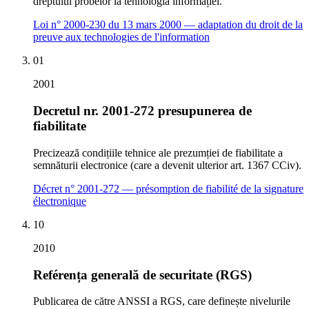
dreptului probelor la tehnologia informației.
Loi n° 2000-230 du 13 mars 2000 — adaptation du droit de la
preuve aux technologies de l'information
01
2001
Decretul nr. 2001-272 presupunerea de
fiabilitate
Precizează condițiile tehnice ale prezumției de fiabilitate a
semnăturii electronice (care a devenit ulterior art. 1367 CCiv).
Décret n° 2001-272 — présomption de fiabilité de la signature
électronique
10
2010
Reférența generală de securitate (RGS)
Publicarea de către ANSSI a RGS, care definește nivelurile