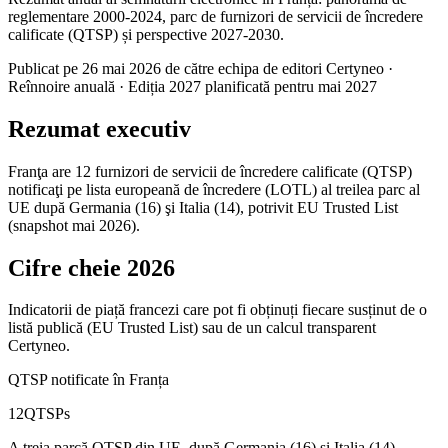
reglementare 2000-2024, parc de furnizori de servicii de încredere
calificate (QTSP) și perspective 2027-2030.
Publicat pe 26 mai 2026 de către echipa de editori Certyneo ·
Reînnoire anuală · Ediția 2027 planificată pentru mai 2027
Rezumat executiv
Franţa are 12 furnizori de servicii de încredere calificate (QTSP)
notificaţi pe lista europeană de încredere (LOTL) al treilea parc al
UE după Germania (16) şi Italia (14), potrivit EU Trusted List
(snapshot mai 2026).
Cifre cheie 2026
Indicatorii de piață francezi care pot fi obținuți fiecare susținut de o
listă publică (EU Trusted List) sau de un calcul transparent
Certyneo.
QTSP notificate în Franța
12
QTSPs
A treia parcă QTSP din UE, după Germania (16) și Italia (14).