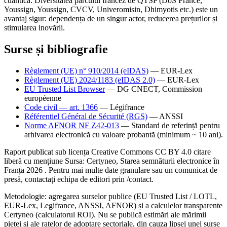
cuantică. Diversitatea parcului francez de QTSP (DoS France,
Youssign, Youssign, CVCV, Univeromisin, Dhimyotis etc.) este un
avantaj sigur: dependența de un singur actor, reducerea prețurilor și
stimularea inovării.
Surse și bibliografie
Règlement (UE) n° 910/2014 (eIDAS)
— EUR-Lex
Règlement (UE) 2024/1183 (eIDAS 2.0)
— EUR-Lex
EU Trusted List Browser
— DG CNECT, Commission
européenne
Code civil — art. 1366
— Légifrance
Référentiel Général de Sécurité (RGS)
— ANSSI
Norme AFNOR NF Z42-013
—
Standard de referință pentru
arhivarea electronică cu valoare probantă (minimum ~ 10 ani).
Raport publicat sub licența Creative Commons CC BY 4.0 citare
liberă cu mențiune Sursa: Certyneo, Starea semnăturii electronice în
Franța 2026 . Pentru mai multe date granulare sau un comunicat de
presă, contactați echipa de editori prin /contact.
Metodologie: agregarea surselor publice (EU Trusted List / LOTL,
EUR-Lex, Legifrance, ANSSI, AFNOR) și a calculelor transparente
Certyneo (calculatorul ROI). Nu se publică estimări ale mărimii
pieței și ale ratelor de adoptare sectoriale, din cauza lipsei unei surse