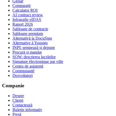
Glosar
Comparații
Calculator ROI
AI contract review
Infografie eIDAS
Raport 2026
Șabloane de contracte
Șabloane premium
Alternativă la DocuSign
Alternative à Yousign
INPI: semnează și depune
Procură și mandat
SOW: descrierea lucrărilor
Signature électronique par ville
Centru de asistență
Communauté
Dezvoltatori
Companie
Despre
Clienți
Contactează
Buletin informativ
Presă