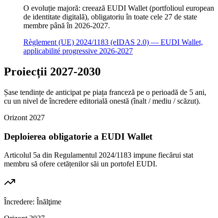
O evoluție majoră: creează EUDI Wallet (portfolioul european
de identitate digitală), obligatoriu în toate cele 27 de state
membre până în 2026-2027.
Règlement (UE) 2024/1183 (eIDAS 2.0) — EUDI Wallet,
applicabilité progressive 2026-2027
Proiecții 2027-2030
Șase tendințe de anticipat pe piața franceză pe o perioadă de 5 ani,
cu un nivel de încredere editorială onestă (înalt / mediu / scăzut).
Orizont
2027
Deploierea obligatorie a EUDI Wallet
Articolul 5a din Regulamentul 2024/1183 impune fiecărui stat
membru să ofere cetățenilor săi un portofel EUDI.
Încredere:
Înălţime