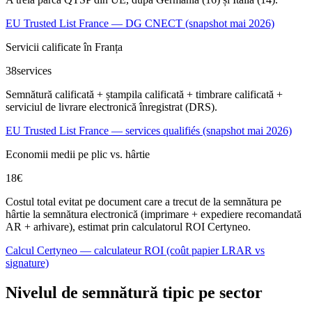
EU Trusted List France — DG CNECT (snapshot mai 2026)
Servicii calificate în Franța
38
services
Semnătură calificată + ștampila calificată + timbrare calificată +
serviciul de livrare electronică înregistrat (DRS).
EU Trusted List France — services qualifiés (snapshot mai 2026)
Economii medii pe plic vs. hârtie
18
€
Costul total evitat pe document care a trecut de la semnătura pe
hârtie la semnătura electronică (imprimare + expediere recomandată
AR + arhivare), estimat prin calculatorul ROI Certyneo.
Calcul Certyneo — calculateur ROI (coût papier LRAR vs
signature)
Nivelul de semnătură tipic pe sector