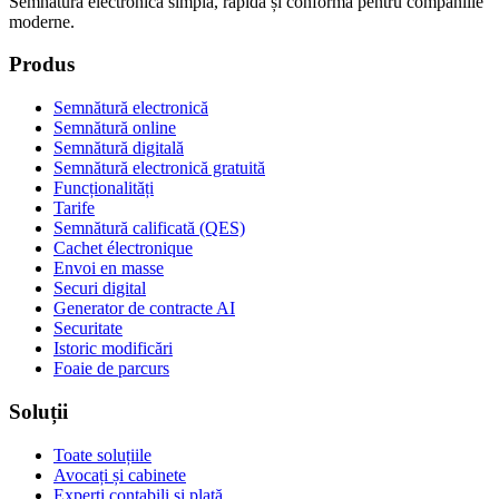
Semnătura electronică simplă, rapidă și conformă pentru companiile
moderne.
Produs
Semnătură electronică
Semnătură online
Semnătură digitală
Semnătură electronică gratuită
Funcționalități
Tarife
Semnătură calificată (QES)
Cachet électronique
Envoi en masse
Securi digital
Generator de contracte AI
Securitate
Istoric modificări
Foaie de parcurs
Soluții
Toate soluțiile
Avocați și cabinete
Experți contabili și plată