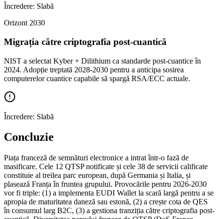
Încredere:
Slabă
Orizont
2030
Migrația către criptografia post-cuantică
NIST a selectat Kyber + Dilithium ca standarde post-cuantice în
2024. Adopție treptată 2028-2030 pentru a anticipa sosirea
computerelor cuantice capabile să spargă RSA/ECC actuale.
Încredere:
Slabă
Concluzie
Piața franceză de semnături electronice a intrat într-o fază de
masificare. Cele 12 QTSP notificate și cele 38 de servicii calificate
constituie al treilea parc european, după Germania și Italia, și
plasează Franța în fruntea grupului. Provocările pentru 2026-2030
vor fi triple: (1) a implementa EUDI Wallet la scară largă pentru a se
apropia de maturitatea daneză sau estonă, (2) a crește cota de QES
în consumul larg B2C, (3) a gestiona tranziția către criptografia post-