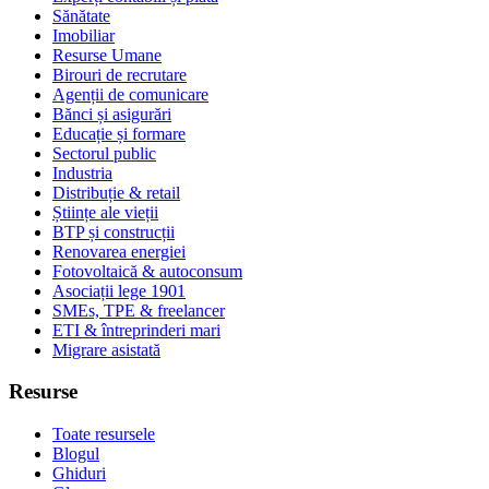
Sănătate
Imobiliar
Resurse Umane
Birouri de recrutare
Agenții de comunicare
Bănci și asigurări
Educație și formare
Sectorul public
Industria
Distribuție & retail
Științe ale vieții
BTP și construcții
Renovarea energiei
Fotovoltaică & autoconsum
Asociații lege 1901
SMEs, TPE & freelancer
ETI & întreprinderi mari
Migrare asistată
Resurse
Toate resursele
Blogul
Ghiduri