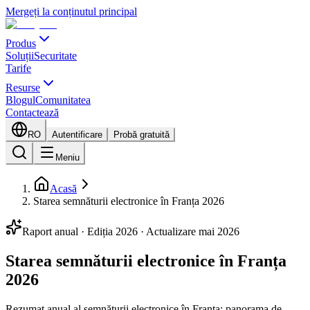
Mergeți la conținutul principal
Produs
Soluții
Securitate
Tarife
Resurse
Blogul
Comunitatea
Contactează
RO
Autentificare
Probă gratuită
Meniu
Acasă
Starea semnăturii electronice în Franța 2026
Raport anual · Ediția 2026 · Actualizare mai 2026
Starea semnăturii electronice în Franța
2026
Rezumat anual al semnăturii electronice în Franța: panorama de