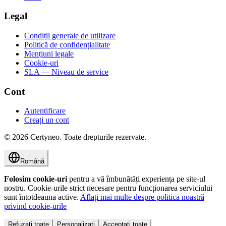
Legal
Condiții generale de utilizare
Politică de confidențialitate
Mențiuni legale
Cookie-uri
SLA — Niveau de service
Cont
Autentificare
Creați un cont
©
2026
Certyneo.
Toate drepturile rezervate.
Română
Folosim cookie-uri
pentru a vă îmbunătăți experiența pe site-ul
nostru. Cookie-urile strict necesare pentru funcționarea serviciului
sunt întotdeauna active.
Aflați mai multe despre politica noastră
privind cookie-urile
Refuzați toate
Personalizați
Acceptați toate