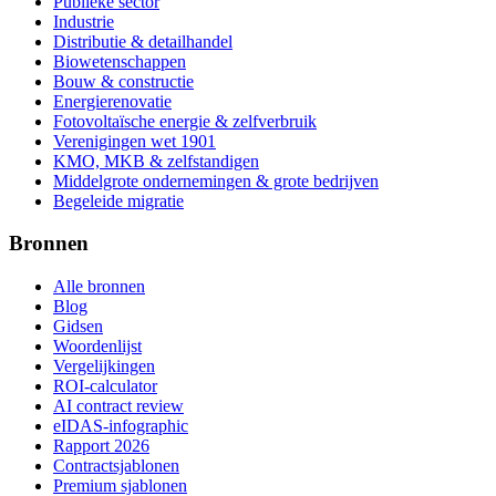
Publieke sector
Industrie
Distributie & detailhandel
Biowetenschappen
Bouw & constructie
Energierenovatie
Fotovoltaïsche energie & zelfverbruik
Verenigingen wet 1901
KMO, MKB & zelfstandigen
Middelgrote ondernemingen & grote bedrijven
Begeleide migratie
Bronnen
Alle bronnen
Blog
Gidsen
Woordenlijst
Vergelijkingen
ROI-calculator
AI contract review
eIDAS-infographic
Rapport 2026
Contractsjablonen
Premium sjablonen