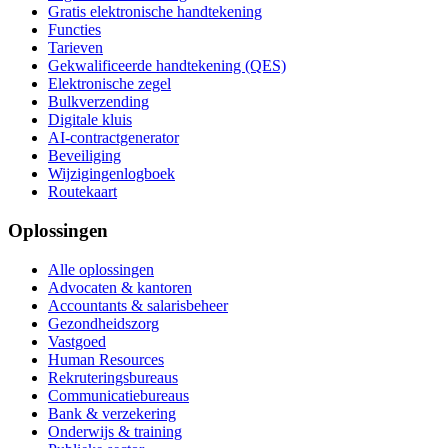
Gratis elektronische handtekening
Functies
Tarieven
Gekwalificeerde handtekening (QES)
Elektronische zegel
Bulkverzending
Digitale kluis
AI-contractgenerator
Beveiliging
Wijzigingenlogboek
Routekaart
Oplossingen
Alle oplossingen
Advocaten & kantoren
Accountants & salarisbeheer
Gezondheidszorg
Vastgoed
Human Resources
Rekruteringsbureaus
Communicatiebureaus
Bank & verzekering
Onderwijs & training