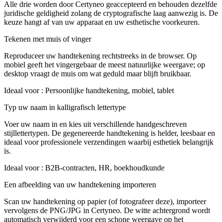
Alle drie worden door Certyneo geaccepteerd en behouden dezelfde
juridische geldigheid zolang de cryptografische laag aanwezig is. De
keuze hangt af van uw apparaat en uw esthetische voorkeuren.
Tekenen met muis of vinger
Reproduceer uw handtekening rechtstreeks in de browser. Op
mobiel geeft het vingergebaar de meest natuurlijke weergave; op
desktop vraagt de muis om wat geduld maar blijft bruikbaar.
Ideaal voor
:
Persoonlijke handtekening, mobiel, tablet
Typ uw naam in kalligrafisch lettertype
Voer uw naam in en kies uit verschillende handgeschreven
stijllettertypen. De gegenereerde handtekening is helder, leesbaar en
ideaal voor professionele verzendingen waarbij esthetiek belangrijk
is.
Ideaal voor
:
B2B-contracten, HR, boekhoudkunde
Een afbeelding van uw handtekening importeren
Scan uw handtekening op papier (of fotografeer deze), importeer
vervolgens de PNG/JPG in Certyneo. De witte achtergrond wordt
automatisch verwijderd voor een schone weergave op het