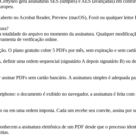
 Certyneo gera assinaturas SES (simples) e AES (avançadas) em conf
europeu.
erto no Acrobat Reader, Preview (macOS), Foxit ou qualquer leitor 
tura?
 totalidade do arquivo no momento da assinatura. Qualquer modificação
amenta de verificação online.
ção. O plano gratuito cobre 5 PDFs por mês, sem expiração e sem cartão
, definir uma ordem sequencial (signatário A depois signatário B) ou de
zer assinar PDFs sem cartão bancário. A assinatura simples é adequada p
martphone: o documento é exibido no navegador, a assinatura é feita co
lo ou em uma ordem imposta. Cada um recebe seu convite, assina por su
nhecem a assinatura eletrônica de um PDF desde que o processo identif
tias.