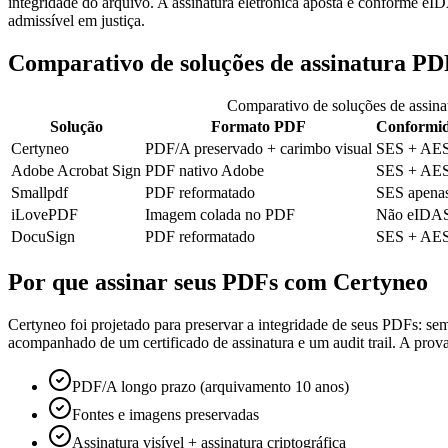
integridade do arquivo. A assinatura eletrônica aposta é conforme e
admissível em justiça.
Comparativo de soluções de assinatura P
Comparativo de soluções de assin
Solução
Formato PDF
Conformi
Certyneo
PDF/A preservado + carimbo visual
SES + AE
Adobe Acrobat Sign
PDF nativo Adobe
SES + AE
Smallpdf
PDF reformatado
SES apena
iLovePDF
Imagem colada no PDF
Não eIDA
DocuSign
PDF reformatado
SES + AE
Por que assinar seus PDFs com Certyneo
Certyneo foi projetado para preservar a integridade de seus PDFs: s
acompanhado de um certificado de assinatura e um audit trail. A prova
PDF/A longo prazo (arquivamento 10 anos)
Fontes e imagens preservadas
Assinatura visível + assinatura criptográfica