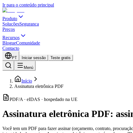
Ir para o conteúdo principal
Produto
Soluções
Segurança
Preços
Recursos
Blogue
Comunidade
Contacto
PT
Iniciar sessão
Teste gratis
Menú
Início
Assinatura eletrônica PDF
PDF/A · eIDAS · hospedado na UE
Assinatura eletrônica PDF: ass
Você tem um PDF para fazer assinar (orçamento, contrato, procuração