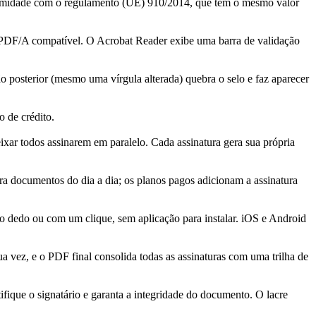
ormidade com o regulamento (UE) 910/2014, que têm o mesmo valor
PDF/A compatível. O Acrobat Reader exibe uma barra de validação
 posterior (mesmo uma vírgula alterada) quebra o selo e faz aparecer
 de crédito.
ixar todos assinarem em paralelo. Cada assinatura gera sua própria
ara documentos do dia a dia; os planos pagos adicionam a assinatura
m o dedo ou com um clique, sem aplicação para instalar. iOS e Android
a vez, e o PDF final consolida todas as assinaturas com uma trilha de
ique o signatário e garanta a integridade do documento. O lacre