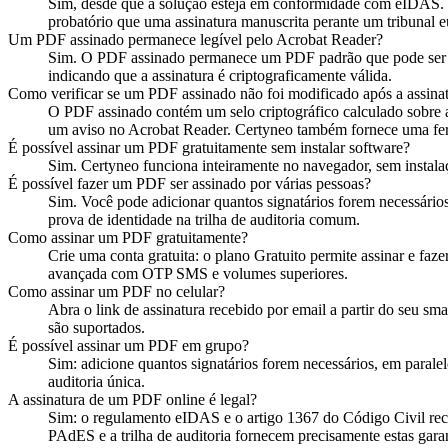
Sim, desde que a solução esteja em conformidade com eIDAS.
probatório que uma assinatura manuscrita perante um tribunal 
Um PDF assinado permanece legível pelo Acrobat Reader?
Sim. O PDF assinado permanece um PDF padrão que pode ser ab
indicando que a assinatura é criptograficamente válida.
Como verificar se um PDF assinado não foi modificado após a assina
O PDF assinado contém um selo criptográfico calculado sobre a
um aviso no Acrobat Reader. Certyneo também fornece uma ferr
É possível assinar um PDF gratuitamente sem instalar software?
Sim. Certyneo funciona inteiramente no navegador, sem instala
É possível fazer um PDF ser assinado por várias pessoas?
Sim. Você pode adicionar quantos signatários forem necessários
prova de identidade na trilha de auditoria comum.
Como assinar um PDF gratuitamente?
Crie uma conta gratuita: o plano Gratuito permite assinar e fa
avançada com OTP SMS e volumes superiores.
Como assinar um PDF no celular?
Abra o link de assinatura recebido por email a partir do seu s
são suportados.
É possível assinar um PDF em grupo?
Sim: adicione quantos signatários forem necessários, em parale
auditoria única.
A assinatura de um PDF online é legal?
Sim: o regulamento eIDAS e o artigo 1367 do Código Civil reco
PAdES e a trilha de auditoria fornecem precisamente estas garan