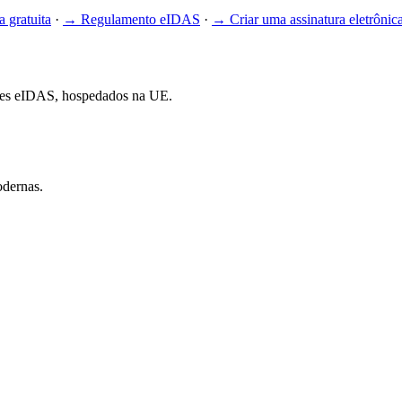
a gratuita
·
→
Regulamento eIDAS
·
→
Criar uma assinatura eletrônic
rmes eIDAS, hospedados na UE.
odernas.