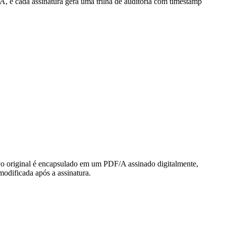
, e cada assinatura gera uma trilha de auditoria com timestamp
ivo original é encapsulado em um PDF/A assinado digitalmente,
modificada após a assinatura.