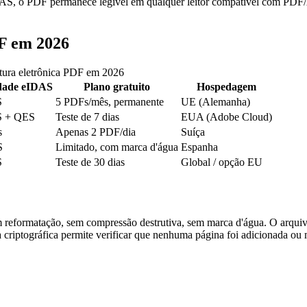
IDAS, o PDF permanece legível em qualquer leitor compatível com PDF/A
DF em 2026
atura eletrônica PDF em 2026
dade eIDAS
Plano gratuito
Hospedagem
S
5 PDFs/mês, permanente
UE (Alemanha)
S + QES
Teste de 7 dias
EUA (Adobe Cloud)
s
Apenas 2 PDF/dia
Suíça
S
Limitado, com marca d'água
Espanha
S
Teste de 30 dias
Global / opção EU
em reformatação, sem compressão destrutiva, sem marca d'água. O arqu
 criptográfica permite verificar que nenhuma página foi adicionada ou 