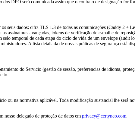
to dos DPO será comunicada assim que o contrato de designação for fo
r os seus dados: cifra TLS 1.3 de todas as comunicações (Caddy 2 + Let
 as assinaturas avançadas, tokens de verificação de e-mail e de reposi
com selo temporal de cada etapa do ciclo de vida de um envelope (audit
inistradores. A lista detallada de nossas práticas de segurança está dis
ionamiento do Servicio (gestão de sessão, preferencias de idioma, pro
cito.
cio ou na normativa aplicável. Toda modificação sustancial lhe será not
 com nosso delegado de proteção de datos em
privacy@certyneo.com
.