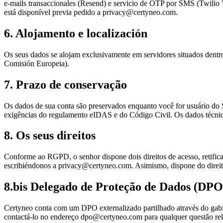
e-mails transaccionales (Resend) e servicio de OTP por SMS (Twilio Ve
está disponível previa pedido a privacy@certyneo.com.
6. Alojamento e localización
Os seus dados se alojam exclusivamente em servidores situados dentro
Comisión Europeia).
7. Prazo de conservação
Os dados de sua conta são preservados enquanto você for usuário do 
exigências do regulamento eIDAS e do Código Civil. Os dados técnic
8. Os seus direitos
Conforme ao RGPD, o senhor dispone dois direitos de acesso, retificaçã
escribiéndonos a privacy@certyneo.com. Asimismo, dispone do direito
8.bis Delegado de Proteção de Dados (DPO
Certyneo conta com um DPO externalizado partilhado através do ga
contactá-lo no endereço dpo@certyneo.com para qualquer questão re