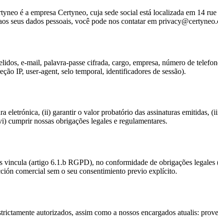
tyneo é a empresa Certyneo, cuja sede social está localizada em 14 rue
 aos seus dados pessoais, você pode nos contatar em privacy@certyneo
elidos, e-mail, palavra-passe cifrada, cargo, empresa, número de telefo
ção IP, user-agent, selo temporal, identificadores de sessão).
ra eletrónica, (ii) garantir o valor probatório das assinaturas emitidas, (i
(vi) cumprir nossas obrigações legales e regulamentares.
s vincula (artigo 6.1.b RGPD), no conformidade de obrigações legales (
cción comercial sem o seu consentimiento previo explícito.
estrictamente autorizados, assim como a nossos encargados atualis: pr