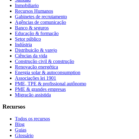
Inmobiliario
Recursos Humanos
Gabinetes de recrutamento
Agências de comunicação
Banco & seguros
Educação & formação
Setor público
Indústria
Distribuição & varejo
Ciências da vida
Construção civil & construção
Renovação energética
Energia solar & autoconsumption
Associações lei 1901
PME, TPE & profissional autônomo
PME & grandes empresas
Migração assistida
Recursos
Todos os recursos
Blog
Guias
Glossário